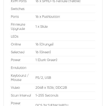
KVM Ports
16 x SPHD-15 Female (Yellow)
Switches
Ports
16 x Pushbutton
Firmware
1 x Slide
Upgrade
LEDs
Online
16 (Orange)
Selected
16 (Green)
Power
1 (Dark Green)
Emulation
Keyboard /
PS/2, USB
Mouse
Video
2048 x 1536; DDC2B
Scan Interval
1-255 Seconds
Power
DC5.3V:3.83W:26BTU