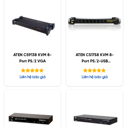
ATEN CS9138 KVM 8-
ATEN CS1758 KVM 8-
Port PS/2 VGA
Port PS/2-USB
VGA/Audio
Được xếp
Được xếp
Liên hệ báo giá
Liên hệ báo giá
hạng
hạng
5.00
5.00
5 sao
5 sao