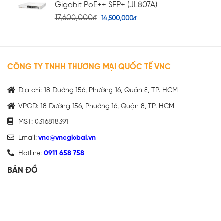
Gigabit PoE++ SFP+ (JL807A)
17,600,000
₫
14,500,000
₫
CÔNG TY TNHH THƯƠNG MẠI QUỐC TẾ VNC
Địa chỉ: 18 Đường 156, Phường 16, Quận 8, TP. HCM
VPGD: 18 Đường 156, Phường 16, Quận 8, TP. HCM
MST: 0316818391
Email:
vnc@vncglobal.vn
Hotline:
0911 658 758
BẢN ĐỒ