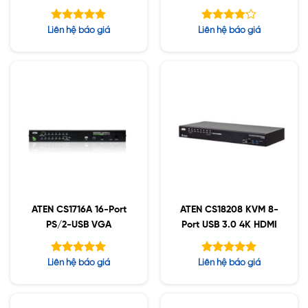
Link/Audio
Được xếp
Được
Liên hệ báo giá
Liên hệ báo giá
hạng
xếp hạng
5.00
5
4.13
5 sao
sao
ATEN CS1716A 16-Port
ATEN CS18208 KVM 8-
PS/2-USB VGA
Port USB 3.0 4K HDMI
Được xếp
Được xếp
Liên hệ báo giá
Liên hệ báo giá
hạng
hạng
5.00
5.00
5 sao
5 sao