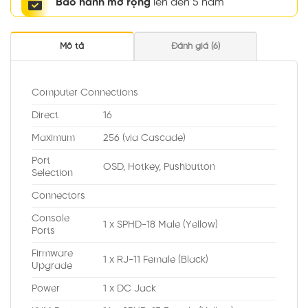
Bảo hành mở rộng
lên đến 5 năm
Mô tả
Đánh giá (6)
Computer Connections
Direct
16
Maximum
256 (via Cascade)
Port
OSD, Hotkey, Pushbutton
Selection
Connectors
Console
1 x SPHD-18 Male (Yellow)
Ports
Firmware
1 x RJ-11 Female (Black)
Upgrade
Power
1 x DC Jack