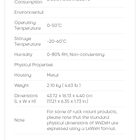
Consumption
Environmental
Operating
0-50˚C
Temperature
Storage
-20-60˚C
Temperature
Humidity
0-80% RH, Non-condensing
Physical Properties
Housing
Metal
Weight
2.10 kg ( 4.63 lb )
Dimensions
43.72 x 16.13 x 4.40 cm
(L x W x H)
(17.21 x 6.35 x 1.73 in.)
For some of rack mount products,
please note that the standard
Note
physical dimensions of WxDxH are
expressed using a LxWxH format.