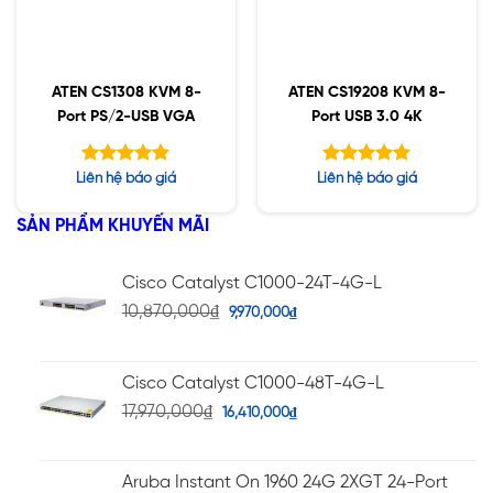
ATEN CS1308 KVM 8-
ATEN CS19208 KVM 8-
Port PS/2-USB VGA
Port USB 3.0 4K
Được xếp
Được xếp
Liên hệ báo giá
Liên hệ báo giá
hạng
hạng
5.00
5.00
5 sao
5 sao
SẢN PHẨM KHUYẾN MÃI
Cisco Catalyst C1000-24T-4G-L
10,870,000
₫
9,970,000
₫
Cisco Catalyst C1000-48T-4G-L
17,970,000
₫
16,410,000
₫
Aruba Instant On 1960 24G 2XGT 24-Port