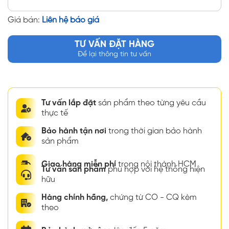
Giá bán:
Liên hệ báo giá
TƯ VẤN ĐẶT HÀNG
Để lại thông tin tư vấn
Tư vấn lắp đặt
sản phẩm theo từng yêu cầu
thực tế
Bảo hành tận nơi
trong thời gian bảo hành
sản phẩm
Giao hàng miễn phí
trong nội thành HCM
Tư vấn sản phẩm
phù hợp với hệ thống hiện
hữu
Hàng chính hãng,
chứng từ CO - CQ kèm
theo