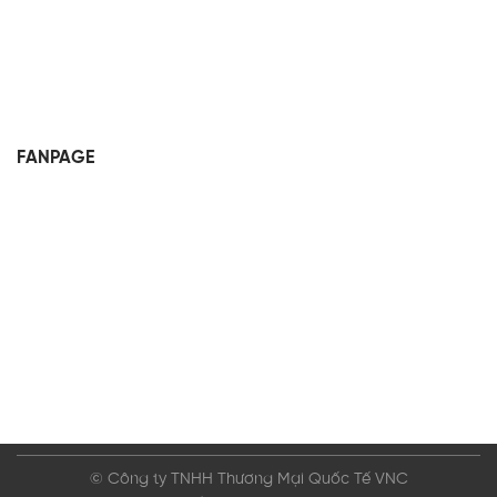
FANPAGE
© Công ty TNHH Thương Mại Quốc Tế VNC