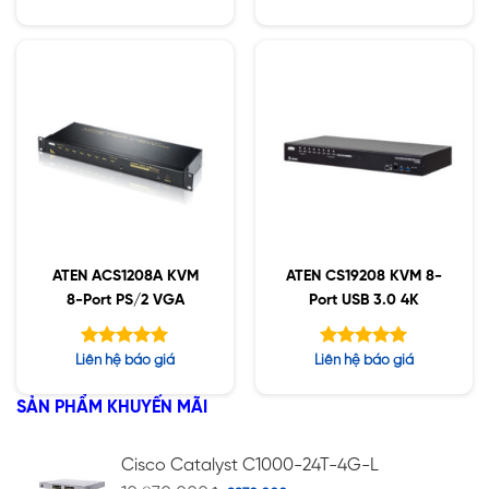
hạng
hạng
5.00
5.00
5 sao
5 sao
ATEN ACS1208A KVM
ATEN CS19208 KVM 8-
8-Port PS/2 VGA
Port USB 3.0 4K
Được xếp
Được xếp
Liên hệ báo giá
Liên hệ báo giá
hạng
hạng
5.00
5.00
5 sao
5 sao
SẢN PHẨM KHUYẾN MÃI
Cisco Catalyst C1000-24T-4G-L