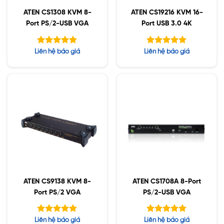
ATEN CS1308 KVM 8-
ATEN CS19216 KVM 16-
Port PS/2-USB VGA
Port USB 3.0 4K
Được xếp
Được xếp
Liên hệ báo giá
Liên hệ báo giá
hạng
hạng
5.00
5.00
5 sao
5 sao
ATEN CS9138 KVM 8-
ATEN CS1708A 8-Port
Port PS/2 VGA
PS/2-USB VGA
Được xếp
Được xếp
Liên hệ báo giá
Liên hệ báo giá