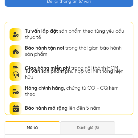
Để lại thông tin tư vấn
Tư vấn lắp đặt
sản phẩm theo từng yêu cầu
thực tế
Bảo hành tận nơi
trong thời gian bảo hành
sản phẩm
Giao hàng miễn phí
trong nội thành HCM
Tư vấn sản phẩm
phù hợp với hệ thống hiện
hữu
Hàng chính hãng,
chứng từ CO - CQ kèm
theo
Bảo hành mở rộng
lên đến 5 năm
Mô tả
Đánh giá (8)