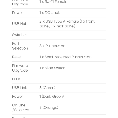
1 x RJ-11 Female
Upgrade
Power
1 x DC Jack
2 x USB Type A Female (1 x front
USB Hub
panel, 1 x rear panel)
Switches
Port
8 x Pushbutton
Selection
Reset
1 x Semi-recessed Pushbutton
Firmware
1 x Slide Switch
Upgrade
LEDs
USB Link
8 (Green)
Power
1 (Dark Green)
On Line
8 (Orange)
/Selected