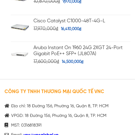
10,870,000
₫
9,970,000
₫
Cisco Catalyst C1000-48T-4G-L
17,970,000
₫
16,410,000
₫
Aruba Instant On 1960 24G 2XGT 24-Port
Gigabit PoE++ SFP+ (JL807A)
17,600,000
₫
14,500,000
₫
CÔNG TY TNHH THƯƠNG MẠI QUỐC TẾ VNC
Địa chỉ: 18 Đường 156, Phường 16, Quận 8, TP. HCM
VPGD: 18 Đường 156, Phường 16, Quận 8, TP. HCM
MST: 0316818391