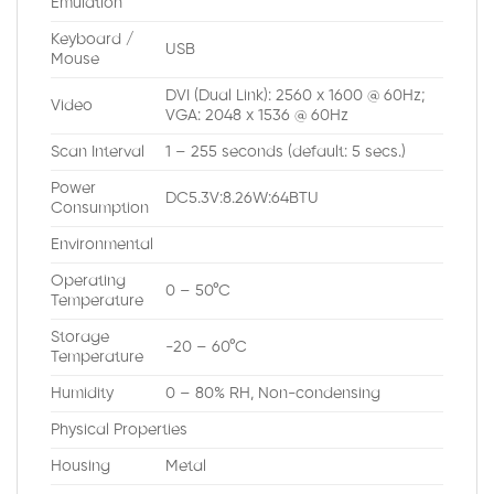
Emulation
Keyboard /
USB
Mouse
DVI (Dual Link): 2560 x 1600 @ 60Hz;
Video
VGA: 2048 x 1536 @ 60Hz
Scan Interval
1 – 255 seconds (default: 5 secs.)
Power
DC5.3V:8.26W:64BTU
Consumption
Environmental
Operating
0 – 50°C
Temperature
Storage
-20 – 60°C
Temperature
Humidity
0 – 80% RH, Non-condensing
Physical Properties
Housing
Metal