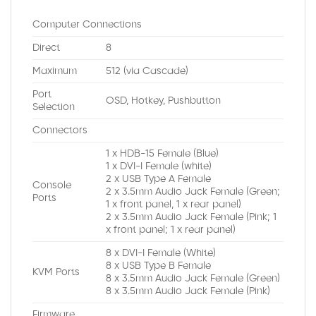
Computer Connections
Direct
8
Maximum
512 (via Cascade)
Port
OSD, Hotkey, Pushbutton
Selection
Connectors
1 x HDB-15 Female (Blue)
1 x DVI-I Female (white)
2 x USB Type A Female
Console
2 x 3.5mm Audio Jack Female (Green;
Ports
1 x front panel, 1 x rear panel)
2 x 3.5mm Audio Jack Female (Pink; 1
x front panel; 1 x rear panel)
8 x DVI-I Female (White)
8 x USB Type B Female
KVM Ports
8 x 3.5mm Audio Jack Female (Green)
8 x 3.5mm Audio Jack Female (Pink)
Firmware