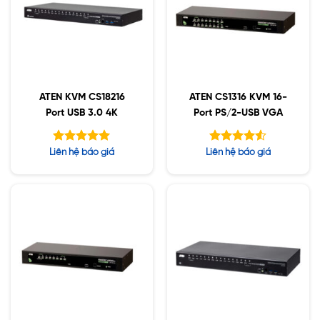
ATEN KVM CS18216
ATEN CS1316 KVM 16-
Port USB 3.0 4K
Port PS/2-USB VGA
Được xếp
Được xếp
Liên hệ báo giá
Liên hệ báo giá
hạng
hạng
5.00
4.50
5 sao
5 sao