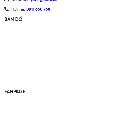
Email:
vnc@vncglobal.vn
Hotline:
0911 658 758
BẢN ĐỒ
FANPAGE