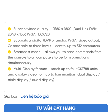
Superior video quality – 2560 x 1600 (Dual Link DVI);
2048 x 1536 (VGA); DDC2B
Supports a digital (DVI) or analog (VGA) video output;
Cascadable to three levels – control up to 512 computers
Broadcast mode – allows you to send commands from
the console to all computers to perform operations
simultaneously
Multi-Display feature – stack up to four CS1788 units
and display video from up to four monitors (dual display /
triple display / quad display)
Giá bán:
Liên hệ báo giá
TƯ VẤN ĐẶT HÀNG