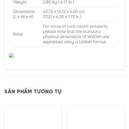
Weight
2.80 kg ( 6.17 lb )
Dimensions
43.72 x 16.12 x 4.40 cm
(L x W x H)
(17.21 x 6.35 x 1.73 in.)
For some of rack mount products,
please note that the standard
Note
physical dimensions of WxDxH are
expressed using a LxWxH format.
SẢN PHẨM TƯƠNG TỰ