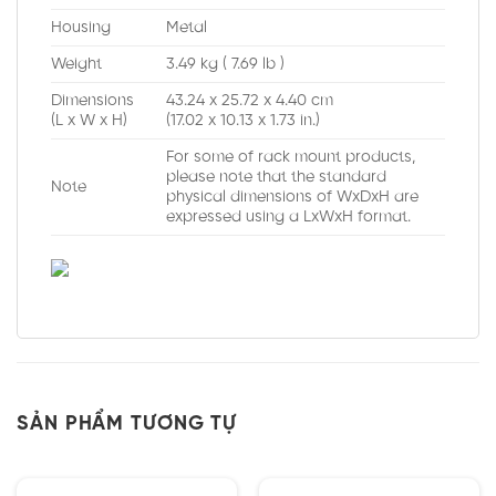
Housing
Metal
Weight
3.49 kg ( 7.69 lb )
Dimensions
43.24 x 25.72 x 4.40 cm
(L x W x H)
(17.02 x 10.13 x 1.73 in.)
For some of rack mount products,
please note that the standard
Note
physical dimensions of WxDxH are
expressed using a LxWxH format.
SẢN PHẨM TƯƠNG TỰ