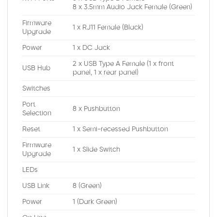
8 x 3.5mm Audio Jack Female (Green)
Firmware
1 x RJ11 Female (Black)
Upgrade
Power
1 x DC Jack
2 x USB Type A Female (1 x front
USB Hub
panel, 1 x rear panel)
Switches
Port
8 x Pushbutton
Selection
Reset
1 x Semi-recessed Pushbutton
Firmware
1 x Slide Switch
Upgrade
LEDs
USB Link
8 (Green)
Power
1 (Dark Green)