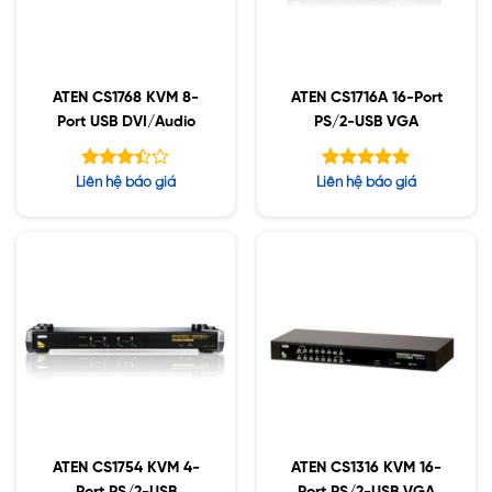
ATEN CS1768 KVM 8-
ATEN CS1716A 16-Port
Port USB DVI/Audio
PS/2-USB VGA
Được
Được xếp
Liên hệ báo giá
Liên hệ báo giá
xếp
hạng
5.00
hạng
5 sao
5
3.42
sao
ATEN CS1754 KVM 4-
ATEN CS1316 KVM 16-