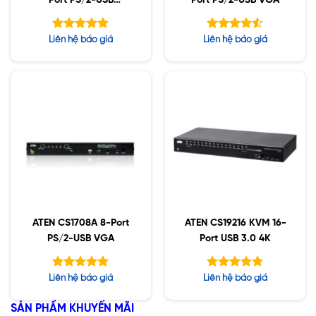
Port PS/2-USB
Port PS/2-USB VGA
VGA/Audio
Được xếp
Được xếp
Liên hệ báo giá
Liên hệ báo giá
hạng
hạng
5.00
4.50
5 sao
5 sao
ATEN CS1708A 8-Port
ATEN CS19216 KVM 16-
PS/2-USB VGA
Port USB 3.0 4K
Được xếp
Được xếp
Liên hệ báo giá
Liên hệ báo giá
hạng
hạng
5.00
5.00
5 sao
5 sao
SẢN PHẨM KHUYẾN MÃI