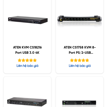
ATEN KVM CS18216
ATEN CS1758 KVM 8-
Port USB 3.0 4K
Port PS/2-USB
VGA/Audio
Được xếp
Được xếp
Liên hệ báo giá
Liên hệ báo giá
hạng
hạng
5.00
5.00
5 sao
5 sao