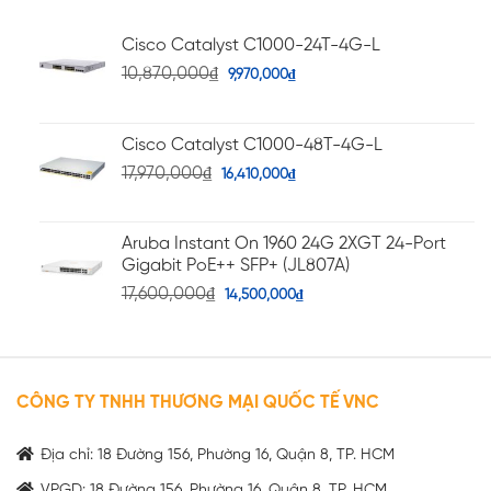
Cisco Catalyst C1000-24T-4G-L
10,870,000
₫
9,970,000
₫
Cisco Catalyst C1000-48T-4G-L
17,970,000
₫
16,410,000
₫
Aruba Instant On 1960 24G 2XGT 24-Port
Gigabit PoE++ SFP+ (JL807A)
17,600,000
₫
14,500,000
₫
CÔNG TY TNHH THƯƠNG MẠI QUỐC TẾ VNC
Địa chỉ: 18 Đường 156, Phường 16, Quận 8, TP. HCM
VPGD: 18 Đường 156, Phường 16, Quận 8, TP. HCM