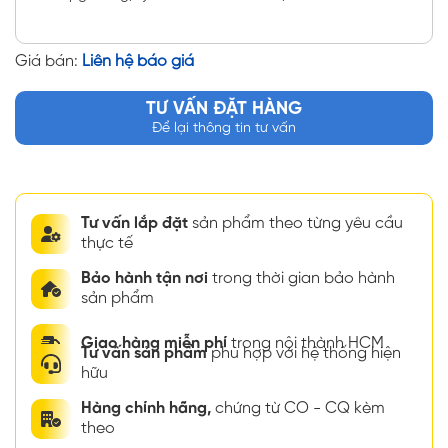
Giá bán:
Liên hệ báo giá
TƯ VẤN ĐẶT HÀNG
Để lại thông tin tư vấn
Tư vấn lắp đặt
sản phẩm theo từng yêu cầu
thực tế
Bảo hành tận nơi
trong thời gian bảo hành
sản phẩm
Giao hàng miễn phí
trong nội thành HCM
Tư vấn sản phẩm
phù hợp với hệ thống hiện
hữu
Hàng chính hãng,
chứng từ CO - CQ kèm
theo