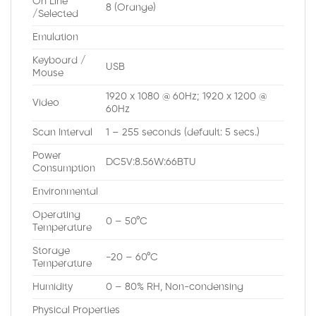
On Line
8 (Orange)
/Selected
Emulation
Keyboard /
USB
Mouse
1920 x 1080 @ 60Hz; 1920 x 1200 @
Video
60Hz
Scan Interval
1 – 255 seconds (default: 5 secs.)
Power
DC5V:8.56W:66BTU
Consumption
Environmental
Operating
0 – 50°C
Temperature
Storage
-20 – 60°C
Temperature
Humidity
0 – 80% RH, Non-condensing
Physical Properties