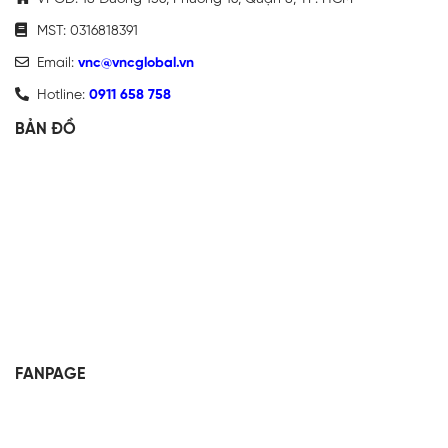
MST: 0316818391
Email:
vnc@vncglobal.vn
Hotline:
0911 658 758
BẢN ĐỒ
FANPAGE