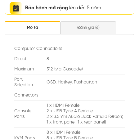
Bảo hành mở rộng
lên đến 5 năm
Mô tả
Đánh giá (6)
Computer Connections
Direct
8
Maximum
512 (via Cascade)
Port
OSD, Hotkey, Pushbutton
Selection
Connectors
1 x HDMI Female
Console
2 x USB Type A Female
Ports
2 x 3.5mm Audio Jack Female (Green;
1 x front panel, 1 x rear panel)
8 x HDMI Female
KVM Ports
8 x USB Type B Female