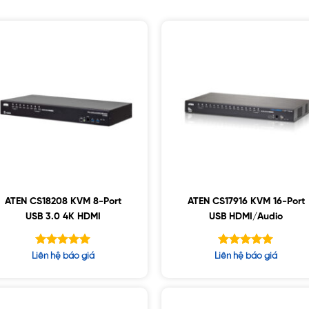
ATEN CS18208 KVM 8-Port
ATEN CS17916 KVM 16-Port
USB 3.0 4K HDMI
USB HDMI/Audio
Được xếp
Được xếp
Liên hệ báo giá
Liên hệ báo giá
hạng
hạng
5.00
5.00
5 sao
5 sao