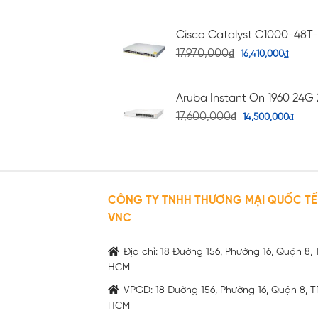
Cisco Catalyst C1000-48T
17,970,000
₫
16,410,000
₫
Aruba Instant On 1960 24G 
17,600,000
₫
14,500,000
₫
CÔNG TY TNHH THƯƠNG MẠI QUỐC TẾ
VNC
Địa chỉ: 18 Đường 156, Phường 16, Quận 8, 
HCM
VPGD: 18 Đường 156, Phường 16, Quận 8, T
HCM