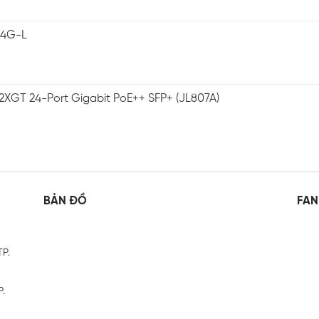
-4G-L
2XGT 24-Port Gigabit PoE++ SFP+ (JL807A)
BẢN ĐỒ
FAN
TP.
P.