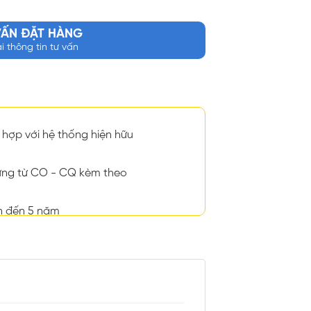
VẤN ĐẶT HÀNG
ại thông tin tư vấn
hợp với hệ thống hiện hữu
ng từ CO - CQ kèm theo
n đến 5 năm