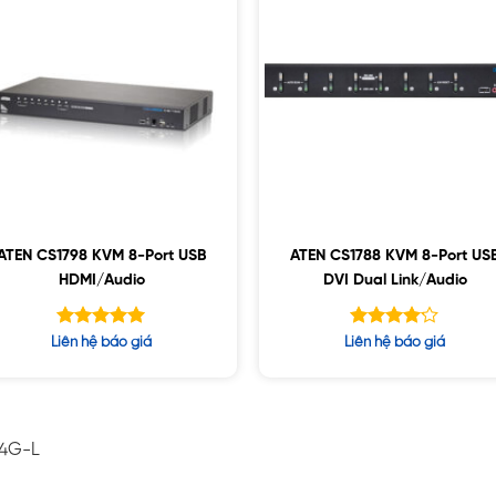
ATEN CS1798 KVM 8-Port USB
ATEN CS1788 KVM 8-Port US
HDMI/Audio
DVI Dual Link/Audio
Được xếp
Được
Liên hệ báo giá
Liên hệ báo giá
hạng
xếp hạng
5.00
5
4.13
5 sao
sao
-4G-L