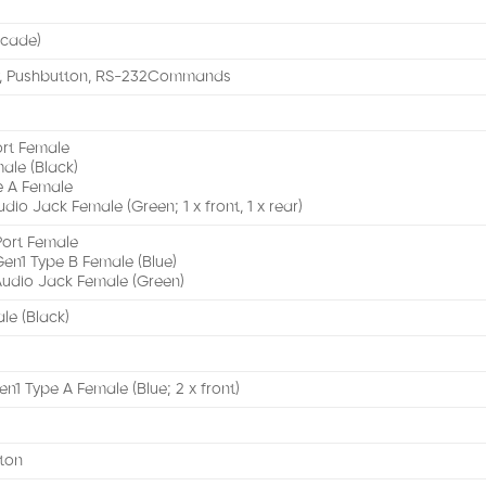
scade)
y, Pushbutton, RS-232Commands
ort Female
ale (Black)
e A Female
dio Jack Female (Green; 1 x front, 1 x rear)
Port Female
Gen1 Type B Female (Blue)
Audio Jack Female (Green)
ale (Black)
en1 Type A Female (Blue; 2 x front)
tton