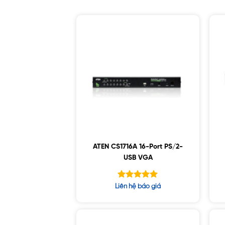
ATEN CS1716A 16-Port PS/2-
USB VGA
Được xếp
Liên hệ báo giá
hạng
5.00
5 sao