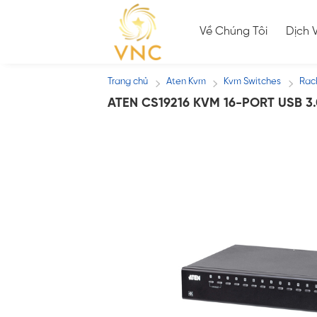
Skip
to
Về Chúng Tôi
Dịch 
content
Trang chủ
Aten Kvm
Kvm Switches
Rac
/
/
/
ATEN CS19216 KVM 16-PORT USB 3.