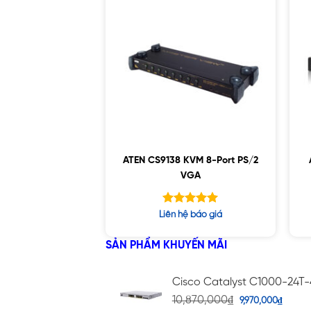
ATEN CS9138 KVM 8-Port PS/2
VGA
Được xếp
Liên hệ báo giá
hạng
5.00
5 sao
SẢN PHẨM KHUYẾN MÃI
Cisco Catalyst C1000-24T
10,870,000
₫
9,970,000
₫