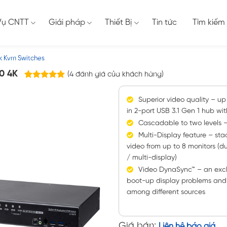
Vụ CNTT
Giải pháp
Thiết Bị
Tin tức
Tìm kiếm
k Kvm Switches
0 4K
(
4
đánh giá của khách hàng)
4
trên
5.00
5 dựa trên
Superior video quality – up
đánh giá
in 2-port USB 3.1 Gen 1 hub wi
Cascadable to two levels –
Multi-Display feature – sta
video from up to 8 monitors (du
/ multi-display)
Video DynaSync™ – an excl
boot-up display problems and 
among different sources
Giá bán:
Liên hệ báo giá