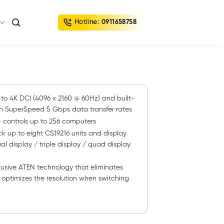
Hotline:
0911658758
 to 4K DCI (4096 x 2160 @ 60Hz) and built-
th SuperSpeed 5 Gbps data transfer rates
 controls up to 256 computers
ck up to eight CS19216 units and display
al display / triple display / quad display
usive ATEN technology that eliminates
optimizes the resolution when switching