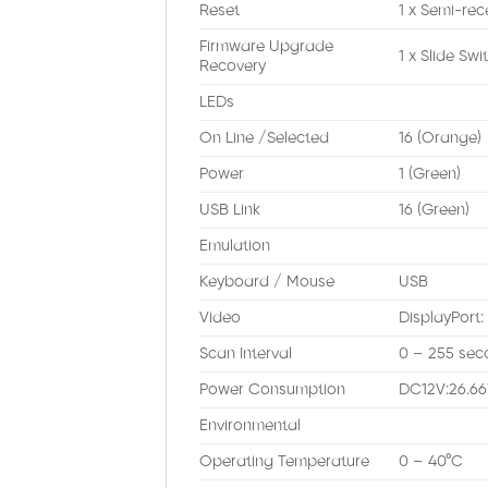
Reset
1 x Semi-re
Firmware Upgrade
1 x Slide Swi
Recovery
LEDs
On Line /Selected
16 (Orange)
Power
1 (Green)
USB Link
16 (Green)
Emulation
Keyboard / Mouse
USB
Video
DisplayPort
Scan Interval
0 – 255 seco
Power Consumption
DC12V:26.6
Environmental
Operating Temperature
0 – 40°C