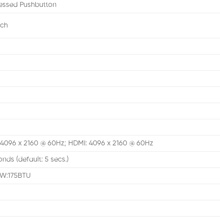
cessed Pushbutton
tch
: 4096 x 2160 @ 60Hz; HDMI: 4096 x 2160 @ 60Hz
nds (default: 5 secs.)
6W:175BTU