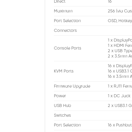
Direct
16
Maximum
256 (via Ca
Port Selection
OSD, Hotke
Connectors
1 x DisplayP
1 x HDMI Fem
Console Ports
2 x USB Typ
2 x 3.5mm Au
16 x Display
KVM Ports
16 x USB3.1 
16 x 3.5mm 
Firmware Upgrade
1 x RJ11 Fem
Power
1 x DC Jack
USB Hub
2 x USB3.1 G
Switches
Port Selection
16 x Pushbu