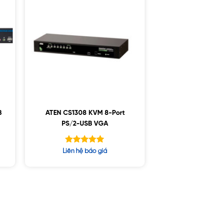
B
ATEN CS1308 KVM 8-Port
PS/2-USB VGA
Được xếp
Liên hệ báo giá
hạng
5.00
5 sao