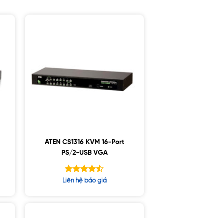
ATEN CS1316 KVM 16-Port
PS/2-USB VGA
Được xếp
Liên hệ báo giá
hạng
4.50
5 sao