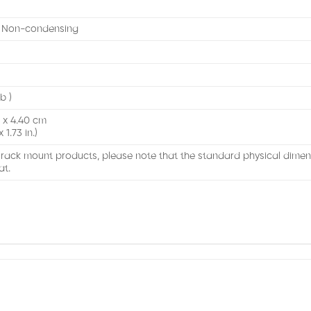
, Non-condensing
lb )
3 x 4.40 cm
 1.73 in.)
 rack mount products, please note that the standard physical dime
at.