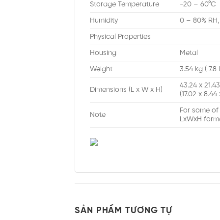
Storage Temperature
-20 – 60°C
Humidity
0 – 80% RH
Physical Properties
Housing
Metal
Weight
3.54 kg ( 7.8 
43.24 x 21.4
Dimensions (L x W x H)
(17.02 x 8.44 x
For some of
Note
LxWxH form
SẢN PHẨM TƯƠNG TỰ