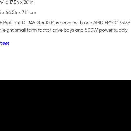
44 x 17.54 x 28 in
5 x 44.54 x 71.1 cm
E ProLiant DL345 Gen10 Plus server with one AMD EPYC™ 7313P
r, eight small form factor drive bays and 500W power supply
heet