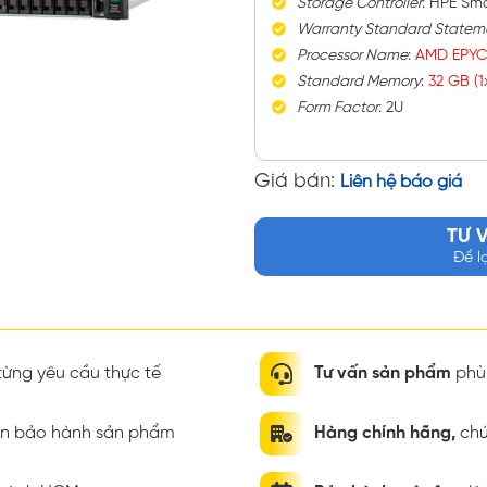
Storage Controller
:
HPE Sma
Warranty Standard Statem
Processor Name
:
AMD EPYC
Standard Memory
:
32 GB (
Form Factor
:
2U
Giá bán:
Liên hệ báo giá
TƯ 
Để l
ừng yêu cầu thực tế
Tư vấn sản phẩm
phù 
ian bảo hành sản phẩm
Hàng chính hãng,
chứ