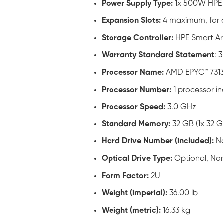
Power Supply Type:
1x 500W HPE 
Expansion Slots:
4 maximum, for d
Storage Controller:
HPE Smart Ar
Warranty Standard Statement
: 
Processor Name:
AMD EPYC™ 7313P
Processor Number:
1 processor i
Processor Speed:
3.0 GHz
Standard Memory:
32 GB (1x 32 
Hard Drive Number (included):
N
Optical Drive Type:
Optional, No
Form Factor:
2U
Weight (imperial):
36.00 lb
Weight (metric):
16.33 kg