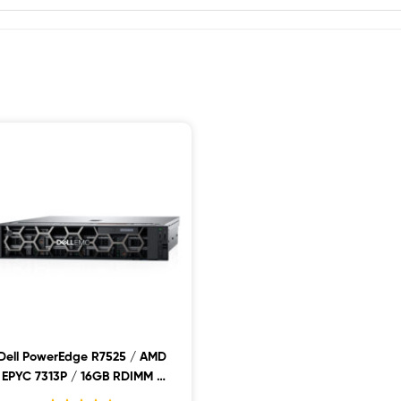
Dell PowerEdge R7525 / AMD
EPYC 7313P / 16GB RDIMM /
2x480GB SSD / PW 1400W