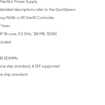
FlexSlot Power Supply
etailed descriptions refer to the QuickSpecs
ray P408i-a SR Gen10 Controller
3 Years
 (16 core, 3.0 GHz, 128 MB, 155W)
ncluded
GB) RDIMMs
one ship standard, 8 SFF supported
ne ship standard