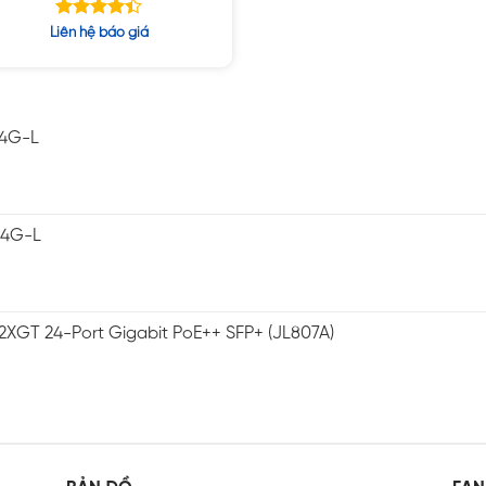
Được xếp
Liên hệ báo giá
hạng
4.40
5 sao
-4G-L
-4G-L
2XGT 24-Port Gigabit PoE++ SFP+ (JL807A)