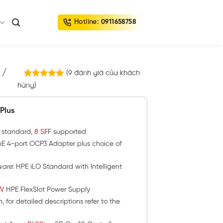
Hotline:
0911658758
 /
(
9
đánh giá của khách
9
trên
hàng)
5.00
5 dựa trên
đánh giá
Plus
 standard,
8 SF
F supported
E 4-port OCP3 Adapter plus choice of
ware
:
HPE iLO Standard with Intelligent
W
HPE FlexSlot Power Supply
for detailed descriptions refer to the