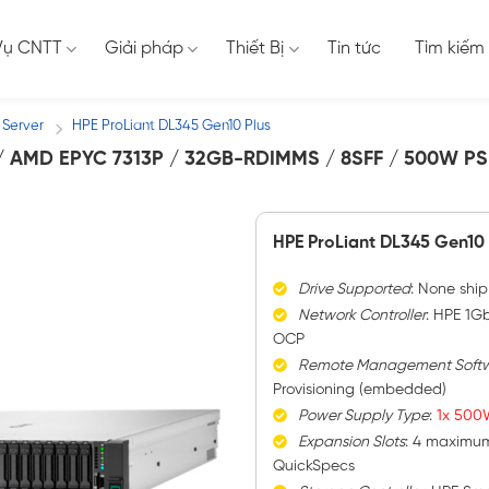
Vụ CNTT
Giải pháp
Thiết Bị
Tin tức
Tìm kiếm
 Server
HPE ProLiant DL345 Gen10 Plus
/
/ AMD EPYC 7313P / 32GB-RDIMMS / 8SFF / 500W PS
HPE ProLiant DL345 Gen10 
Drive Supported
:
None ship
Network Controller
:
HPE 1Gb
OCP
Remote Management Soft
Provisioning (embedded)
Power Supply Type
:
1x 500
Expansion Slots
:
4 maximum, 
QuickSpecs