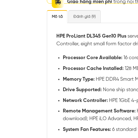
Giao hàng miễn phí
trong nội 
Mô tả
Đánh giá (9)
HPE ProLiant DL345 Gen10 Plus
serv
Controller, eight small form factor 
Processor Core Available:
16 cor
Processor Cache Installed:
128 M
Memory Type:
HPE DDR4 Smart 
Drive Supported:
None ship stan
Network Controller:
HPE 1GbE 4-p
Remote Management Software:
download); HPE iLO Advanced, HP
System Fan Features:
6 standard 