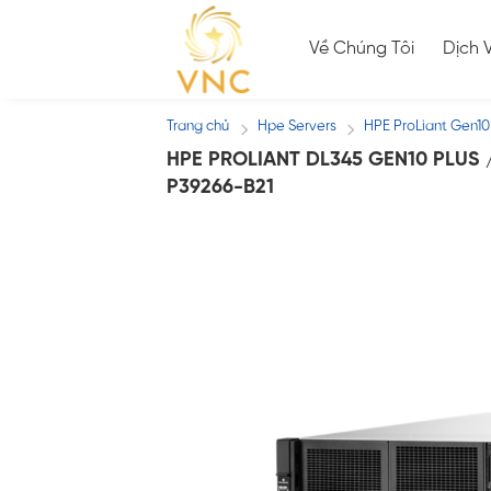
Skip
to
Về Chúng Tôi
Dịch 
content
Trang chủ
Hpe Servers
HPE ProLiant Gen10
/
/
HPE PROLIANT DL345 GEN10 PLUS 
P39266-B21