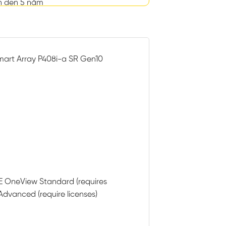
n đến 5 năm
mart Array P408i-a SR Gen10
PE OneView Standard (requires
dvanced (require licenses)