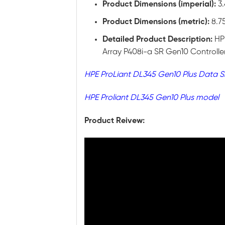
Product Dimensions (imperial):
3.
Product Dimensions (metric):
8.7
Detailed Product Description:
HP
Array P408i-a SR Gen10 Controlle
HPE ProLiant DL345 Gen10 Plus Data S
HPE Proliant DL345 Gen10 Plus model
Product Reivew: