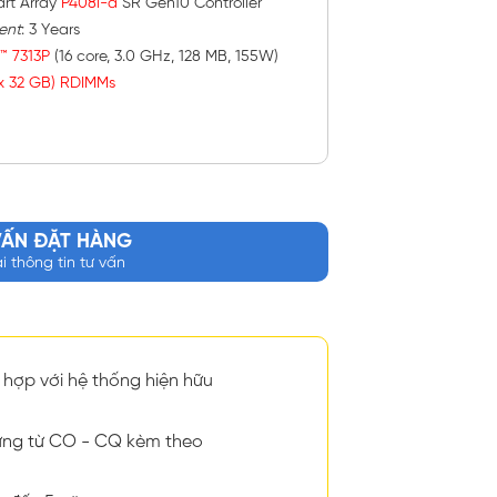
rt Array
P408i-a
SR Gen10 Controller
ent
: 3 Years
™ 7313P
(16 core, 3.0 GHz, 128 MB, 155W)
1x 32 GB) RDIMMs
VẤN ĐẶT HÀNG
ại thông tin tư vấn
hợp với hệ thống hiện hữu
ng từ CO - CQ kèm theo