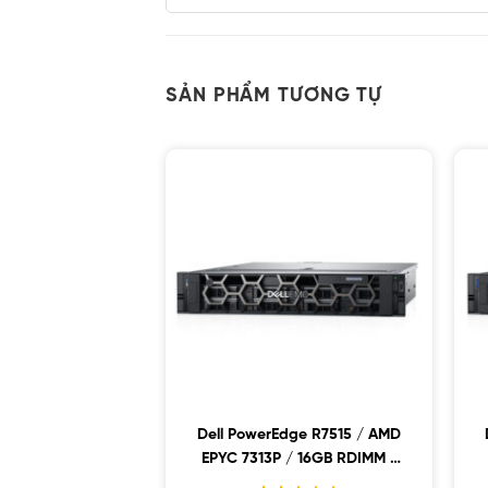
SẢN PHẨM TƯƠNG TỰ
Dell PowerEdge R7515 / AMD
EPYC 7313P / 16GB RDIMM /
2x480GB SSD / PW 750W