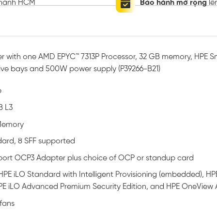
thành HCM
Bảo hành mở rộng
lê
er with one AMD EPYC™ 7313P Processor, 32 GB memory, HPE S
drive bays and 500W power supply (P39266-B21)
e
B L3
Memory
dard, 8 SFF supported
ort OCP3 Adapter plus choice of OCP or standup card
HPE iLO Standard with Intelligent Provisioning (embedded), H
E iLO Advanced Premium Security Edition, and HPE OneView A
fans