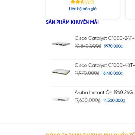
Được
Liên hệ báo giá
xếp
hạng
SẢN PHẨM KHUYẾN MÃI
2.50
5 sao
Cisco Catalyst C1000-24T
10,870,000
₫
9,970,000
₫
Cisco Catalyst C1000-48T
17,970,000
₫
16,410,000
₫
Aruba Instant On 1960 24G 
17,600,000
₫
14,500,000
₫