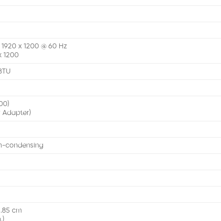
 1920 x 1200 @ 60 Hz
x 1200
BTU
00)
 Adapter)
n-condensing
)
2.85 cm
.)