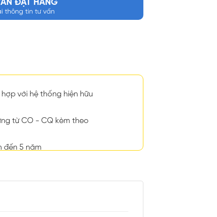
VẤN ĐẶT HÀNG
ại thông tin tư vấn
hợp với hệ thống hiện hữu
ng từ CO - CQ kèm theo
n đến 5 năm