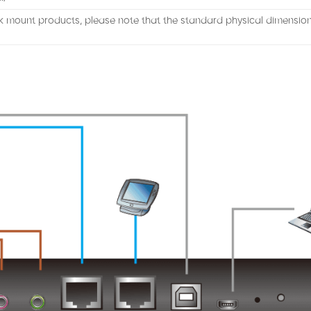
k mount products, please note that the standard physical dimensi