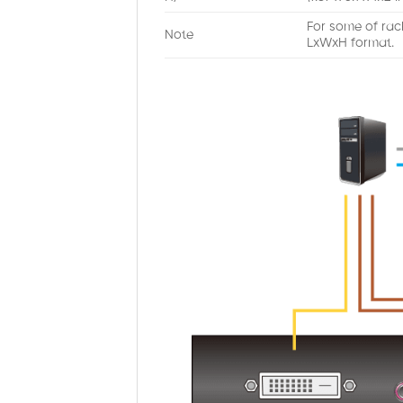
For some of rac
Note
LxWxH format.