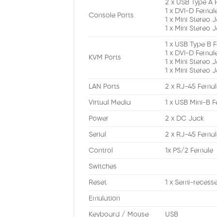
2 x USB Type A 
1 x DVI-D Female
Console Ports
1 x Mini Stereo 
1 x Mini Stereo 
1 x USB Type B 
1 x DVI-D Female
KVM Ports
1 x Mini Stereo 
1 x Mini Stereo 
LAN Ports
2 x RJ-45 Fema
Virtual Media
1 x USB Mini-B 
Power
2 x DC Jack
Serial
2 x RJ-45 Fema
Control
1x PS/2 Female
Switches
Reset
1 x Semi-recess
Emulation
Keyboard / Mouse
USB