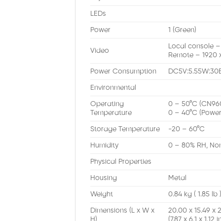
LEDs
Power
1 (Green)
Local console –
Video
Remote – 1920 
Power Consumption
DC5V:5.55W:30
Environmental
Operating
0 – 50°C (CN96
Temperature
0 – 40°C (Power
Storage Temperature
-20 – 60°C
Humidity
0 – 80% RH, No
Physical Properties
Housing
Metal
Weight
0.84 kg ( 1.85 lb 
Dimensions (L x W x
20.00 x 15.49 x 
H)
(7.87 x 6.1 x 1.12 in