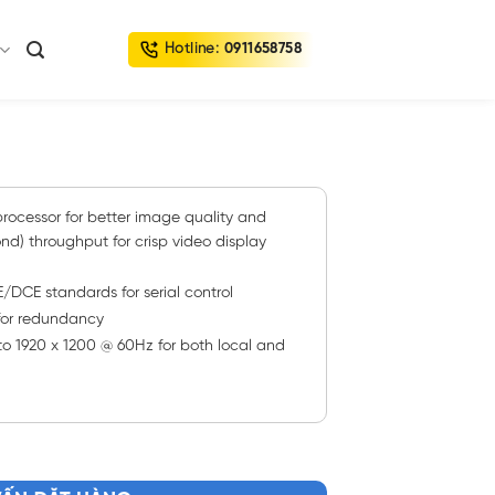
Hotline:
0911658758
rocessor for better image quality and
d) throughput for crisp video display
/DCE standards for serial control
for redundancy
to 1920 x 1200 @ 60Hz for both local and