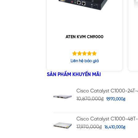
ATEN KVM CN9000
Được xếp
Liên hệ báo giá
hạng
5.00
5 sao
SẢN PHẨM KHUYẾN MÃI
Cisco Catalyst C1000-24T
10,870,000
₫
9,970,000
₫
Cisco Catalyst C1000-48T
17,970,000
₫
16,410,000
₫