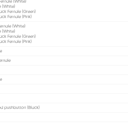
Female (White)
 (White)
Jack Female (Green)
Jack Female (Pink)
Female (White)
 (White)
Jack Female (Green)
Jack Female (Pink)
le
Female
le
ed pushbutton (Black)