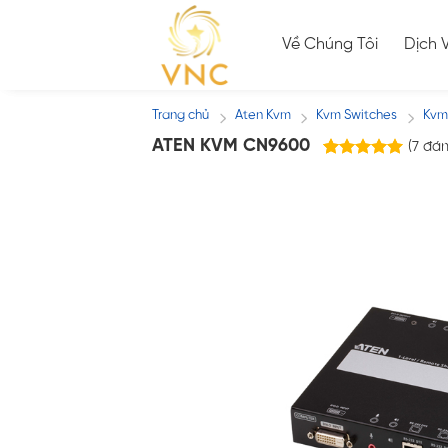
Skip
to
Về Chúng Tôi
Dịch 
content
Trang chủ
Aten Kvm
Kvm Switches
Kvm
/
/
/
ATEN KVM CN9600
(
7
đán
7
trên
5.00
5 dựa trên
đánh giá