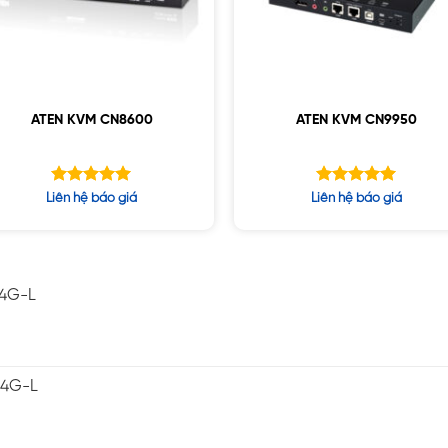
ATEN KVM CN8600
ATEN KVM CN9950
Được xếp
Được xếp
Liên hệ báo giá
Liên hệ báo giá
hạng
hạng
5.00
5.00
5 sao
5 sao
-4G-L
-4G-L