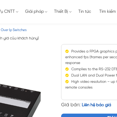
Vụ CNTT
Giải pháp
Thiết Bị
Tin tức
Tìm kiếm
 Over Ip Switches
h giá của khách hàng)
Provides a FPGA graphics p
enhanced fps (frames per secon
response
Complies to the RS-232 DTE
Dual LAN and Dual Power 
High video resolution – up 
remote consoles
Giá bán:
Liên hệ báo giá