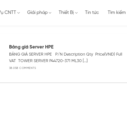
Vụ CNTT
Giải pháp
Thiết Bị
Tin tức
Tìm kiếm
Bảng giá Server HPE
BẢNG GIÁ SERVER HPE P/N Description Qty Price(VNĐ) Full
VAT TOWER SERVER P44720-371 ML30 [...]
38.058 COMMENTS