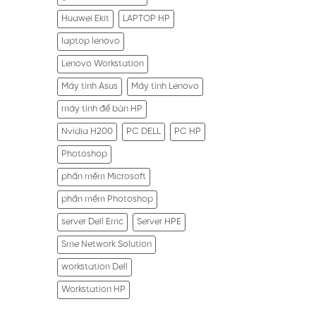
Huawei Ekit
LAPTOP HP
laptop lenovo
Lenovo Workstation
Máy tính Asus
Máy tính Lenovo
máy tính để bàn HP
Nvidia H200
PC DELL
PC HP
Photoshop
phần mềm Microsoft
phần mềm Photoshop
server Dell Emc
Server HPE
Sme Network Solution
workstation Dell
Workstation HP