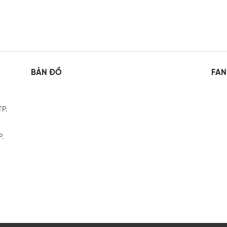
BẢN ĐỒ
FAN
TP.
P.