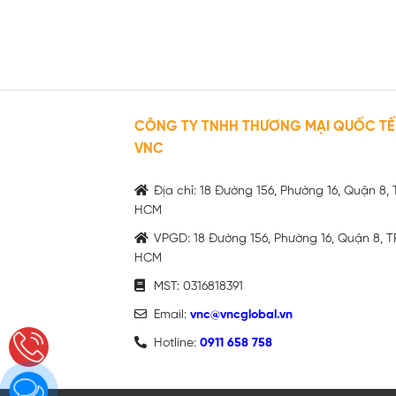
CÔNG TY TNHH THƯƠNG MẠI QUỐC TẾ
VNC
Địa chỉ: 18 Đường 156, Phường 16, Quận 8, 
HCM
VPGD: 18 Đường 156, Phường 16, Quận 8, T
HCM
MST: 0316818391
Email:
vnc@vncglobal.vn
Hotline:
0911 658 758