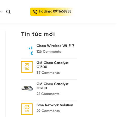
Hotline:
0911658758
Tin tức mới
Cisco Wireless Wi-Fi 7
126
Comments
Giá Cisco Catalyst
29
C1300
Th2
37
Comments
Giá Cisco Catalyst
C1200
22
Comments
Sme Network Solution
03
29
Comments
Th1