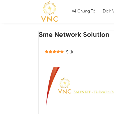
Skip
to
Về Chúng Tôi
Dịch 
content
Sme Network Solution
5
(
1
)