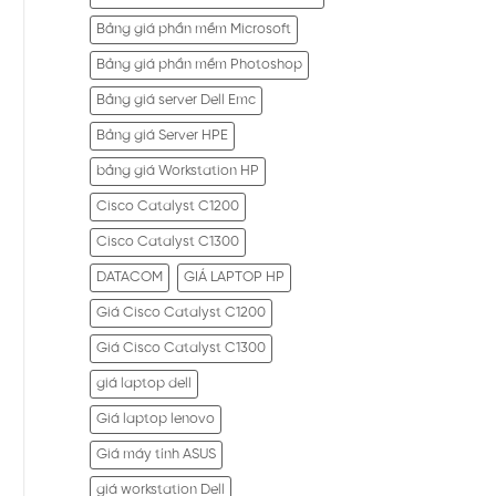
Bảng giá phần mềm Microsoft
Bảng giá phần mềm Photoshop
Bảng giá server Dell Emc
Bảng giá Server HPE
bảng giá Workstation HP
Cisco Catalyst C1200
Cisco Catalyst C1300
DATACOM
GIÁ LAPTOP HP
Giá Cisco Catalyst C1200
Giá Cisco Catalyst C1300
giá laptop dell
Giá laptop lenovo
Giá máy tính ASUS
giá workstation Dell