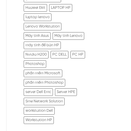
Huawei Ekit
LAPTOP HP
laptop lenovo
Lenovo Workstation
Máy tính Asus
Máy tính Lenovo
máy tính để bàn HP
Nvidia H200
PC DELL
PC HP
Photoshop
phần mềm Microsoft
phần mềm Photoshop
server Dell Emc
Server HPE
Sme Network Solution
workstation Dell
Workstation HP