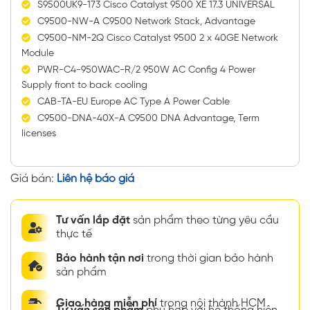
S9500UK9-173 Cisco Catalyst 9500 XE 17.3 UNIVERSAL
C9500-NW-A C9500 Network Stack, Advantage
C9500-NM-2Q Cisco Catalyst 9500 2 x 40GE Network
Module
PWR-C4-950WAC-R/2 950W AC Config 4 Power
Supply front to back cooling
CAB-TA-EU Europe AC Type A Power Cable
C9500-DNA-40X-A C9500 DNA Advantage, Term
licenses
Giá bán:
Liên hệ báo giá
Tư vấn lắp đặt
sản phẩm theo từng yêu cầu
thực tế
Bảo hành tận nơi
trong thời gian bảo hành
sản phẩm
Giao hàng miễn phí
trong nội thành HCM