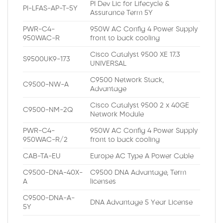
PI Dev Lic for Lifecycle &
PI-LFAS-AP-T-5Y
Assurance Term 5Y
PWR-C4-
950W AC Config 4 Power Supply
950WAC-R
front to back cooling
Cisco Catalyst 9500 XE 17.3
S9500UK9-173
UNIVERSAL
C9500 Network Stack,
C9500-NW-A
Advantage
Cisco Catalyst 9500 2 x 40GE
C9500-NM-2Q
Network Module
PWR-C4-
950W AC Config 4 Power Supply
950WAC-R/2
front to back cooling
CAB-TA-EU
Europe AC Type A Power Cable
C9500-DNA-40X-
C9500 DNA Advantage, Term
A
licenses
C9500-DNA-A-
DNA Advantage 5 Year License
5Y