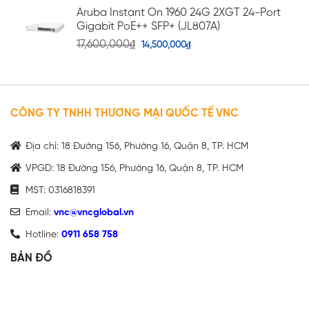
Aruba Instant On 1960 24G 2XGT 24-Port
Gigabit PoE++ SFP+ (JL807A)
17,600,000
₫
14,500,000
₫
CÔNG TY TNHH THƯƠNG MẠI QUỐC TẾ VNC
Địa chỉ: 18 Đường 156, Phường 16, Quận 8, TP. HCM
VPGD: 18 Đường 156, Phường 16, Quận 8, TP. HCM
MST: 0316818391
Email:
vnc@vncglobal.vn
Hotline:
0911 658 758
BẢN ĐỒ