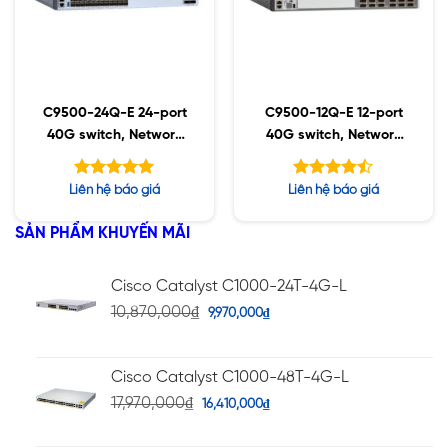
C9500-24Q-E 24-port
C9500-12Q-E 12-port
40G switch, Network
40G switch, Network
Essentials
Essentials
Được xếp
Được xếp
Liên hệ báo giá
Liên hệ báo giá
hạng
hạng
5.00
4.43
5 sao
5 sao
SẢN PHẨM KHUYẾN MÃI
Cisco Catalyst C1000-24T-4G-L
10,870,000
₫
9,970,000
₫
Cisco Catalyst C1000-48T-4G-L
17,970,000
₫
16,410,000
₫