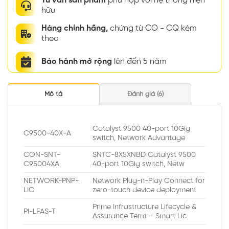
Tư vấn sản phẩm
phù hợp với hệ thống hiện
hữu
Hàng chính hãng,
chứng từ CO - CQ kèm
theo
Bảo hành mở rộng
lên đến 5 năm
Mô tả
Đánh giá (6)
Catalyst 9500 40-port 10Gig
C9500-40X-A
switch, Network Advantage
CON-SNT-
SNTC-8X5XNBD Catalyst 9500
C95004XA
40-port 10Gig switch, Netw
NETWORK-PNP-
Network Plug-n-Play Connect for
LIC
zero-touch device deployment
Prime Infrastructure Lifecycle &
PI-LFAS-T
Assurance Term – Smart Lic