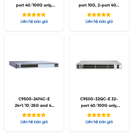
port 40/100G only,
port 10G, 2-port 40G
Advantage
switch
Được xếp
Được xếp
Liên hệ báo giá
Liên hệ báo giá
hạng
hạng
5.00
5.00
5 sao
5 sao
C9500-24Y4C-E
C9500-32QC-E 32-
24×1/10/25G and 4-
port 40/100G only,
port 40/100G,
Essential
Essential
Được xếp
Được xếp
Liên hệ báo giá
Liên hệ báo giá
hạng
hạng
4.86
5.00
5 sao
5 sao