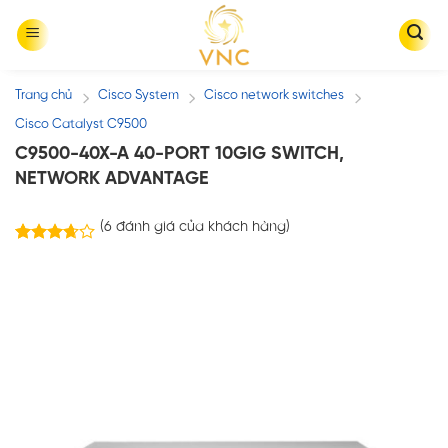
Skip
to
content
Trang chủ
Cisco System
Cisco network switches
/
/
/
Cisco Catalyst C9500
C9500-40X-A 40-PORT 10GIG SWITCH,
NETWORK ADVANTAGE
(
6
đánh giá của khách hàng)
6
3.67
trên 5
dựa trên
đánh giá