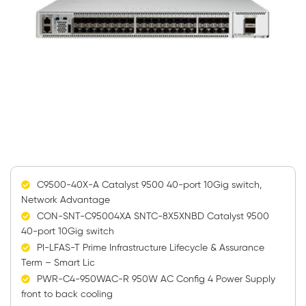
C9500-40X-A Catalyst 9500 40-port 10Gig switch,
Network Advantage
CON-SNT-C95004XA SNTC-8X5XNBD Catalyst 9500
40-port 10Gig switch
PI-LFAS-T Prime Infrastructure Lifecycle & Assurance
Term – Smart Lic
PWR-C4-950WAC-R 950W AC Config 4 Power Supply
front to back cooling