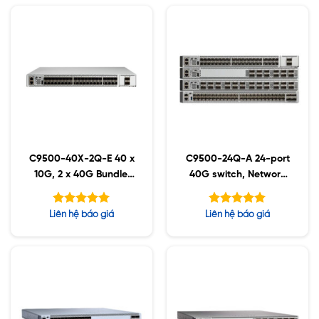
C9500-40X-2Q-E 40 x
C9500-24Q-A 24-port
10G, 2 x 40G Bundle,
40G switch, Network
Network Essentials
Advantage
Được xếp
Được xếp
Liên hệ báo giá
Liên hệ báo giá
hạng
hạng
5.00
5.00
5 sao
5 sao