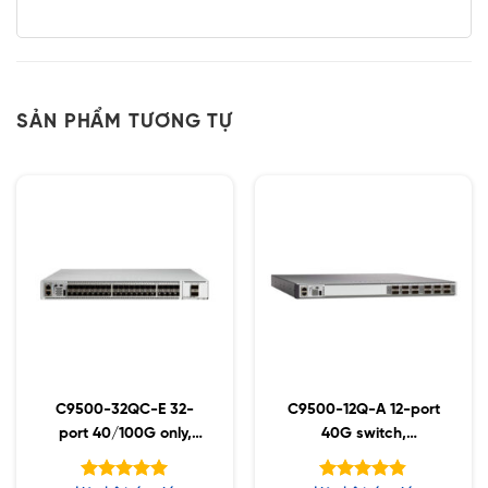
SẢN PHẨM TƯƠNG TỰ
C9500-32QC-E 32-
C9500-12Q-A 12-port
port 40/100G only,
40G switch,
Essential
Advantage