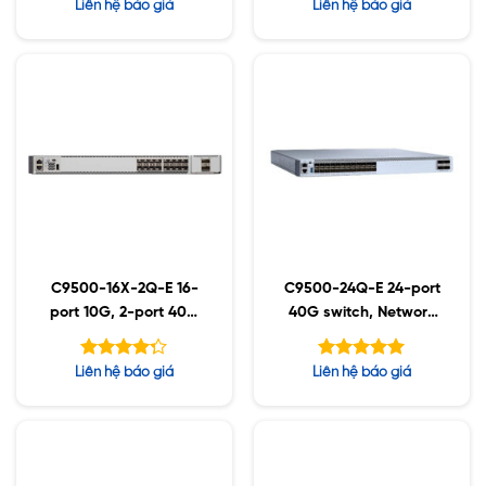
Được xếp
Được xếp
Liên hệ báo giá
Liên hệ báo giá
hạng
hạng
5.00
4.83
5 sao
5 sao
C9500-16X-2Q-E 16-
C9500-24Q-E 24-port
port 10G, 2-port 40G
40G switch, Network
switch
Essentials
Được xếp
Được xếp
Liên hệ báo giá
Liên hệ báo giá
hạng
hạng
5.00
5
4.25
5 sao
sao