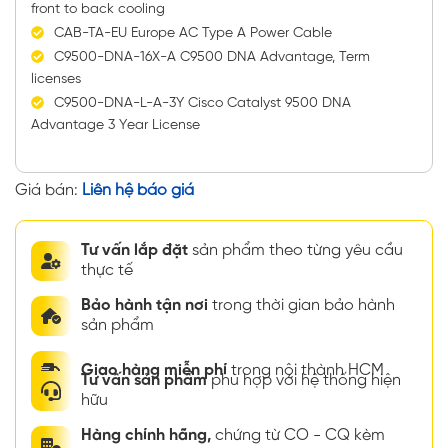
front to back cooling
CAB-TA-EU Europe AC Type A Power Cable
C9500-DNA-16X-A C9500 DNA Advantage, Term
licenses
C9500-DNA-L-A-3Y Cisco Catalyst 9500 DNA
Advantage 3 Year License
Giá bán:
Liên hệ báo giá
Tư vấn lắp đặt
sản phẩm theo từng yêu cầu
thực tế
Bảo hành tận nơi
trong thời gian bảo hành
sản phẩm
Giao hàng miễn phí
trong nội thành HCM
Tư vấn sản phẩm
phù hợp với hệ thống hiện
hữu
Hàng chính hãng,
chứng từ CO - CQ kèm