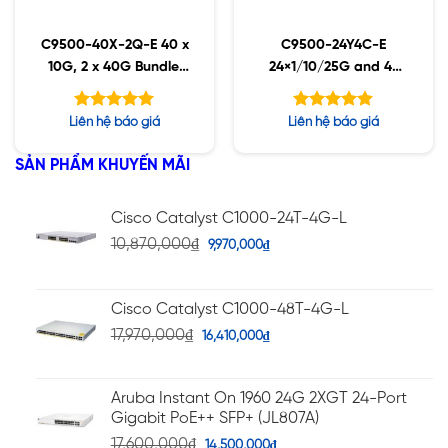
C9500-40X-2Q-E 40 x
C9500-24Y4C-E
10G, 2 x 40G Bundle,
24×1/10/25G and 4-
Network Essentials
port 40/100G,
Essential
Được xếp
Được xếp
Liên hệ báo giá
Liên hệ báo giá
hạng
hạng
5.00
4.86
5 sao
5 sao
SẢN PHẨM KHUYẾN MÃI
Cisco Catalyst C1000-24T-4G-L
10,870,000
₫
9,970,000
₫
Cisco Catalyst C1000-48T-4G-L
17,970,000
₫
16,410,000
₫
Aruba Instant On 1960 24G 2XGT 24-Port
Gigabit PoE++ SFP+ (JL807A)
17,600,000
₫
14,500,000
₫