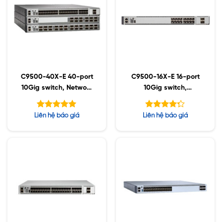
C9500-40X-E 40-port
C9500-16X-E 16-port
10Gig switch, Network
10Gig switch,
Essentials
Essentials
Được xếp
Được xếp
Liên hệ báo giá
Liên hệ báo giá
hạng
hạng
5.00
5
4.25
5 sao
sao