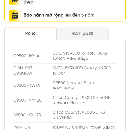
theo
Bảo hành mở rộng
lên đến 5 năm
Mô tả
Đánh giá (3)
Catalyst 9500 16-port 10Gig
C9500-16X-A
switch, Advantage
CON-SNT-
SNTC-8X5XNBD Catalyst 9500
C95K16XA
16-por
C9500 Network Stack,
C9500-NW-A
Advantage
Cisco Catalyst 9500 2 x 40GE
C9500-NM-2Q
Network Module
Cisco Catalyst 9500 XE 17.3
S9500UK9-173
UNIVERSAL
PWR-C4-
950W AC Config 4 Power Supply