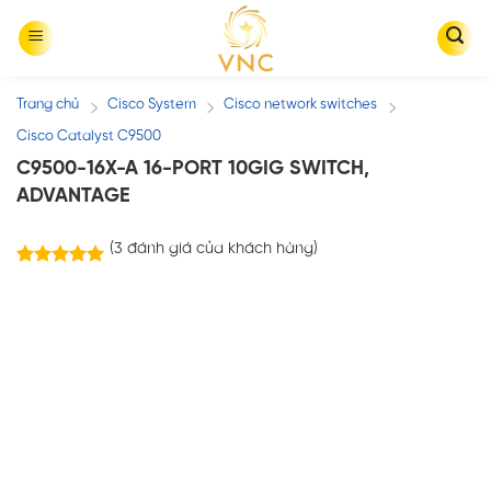
Skip
to
content
Trang chủ
Cisco System
Cisco network switches
/
/
/
Cisco Catalyst C9500
C9500-16X-A 16-PORT 10GIG SWITCH,
ADVANTAGE
(
3
đánh giá của khách hàng)
3
trên
5.00
5 dựa trên
đánh giá