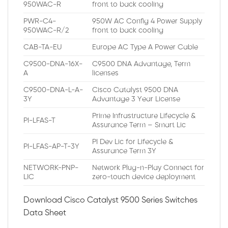
950WAC-R
front to back cooling
PWR-C4-
950W AC Config 4 Power Supply
950WAC-R/2
front to back cooling
CAB-TA-EU
Europe AC Type A Power Cable
C9500-DNA-16X-
C9500 DNA Advantage, Term
A
licenses
C9500-DNA-L-A-
Cisco Catalyst 9500 DNA
3Y
Advantage 3 Year License
Prime Infrastructure Lifecycle &
PI-LFAS-T
Assurance Term – Smart Lic
PI Dev Lic for Lifecycle &
PI-LFAS-AP-T-3Y
Assurance Term 3Y
NETWORK-PNP-
Network Plug-n-Play Connect for
LIC
zero-touch device deployment
Download Cisco Catalyst 9500 Series Switches
Data Sheet