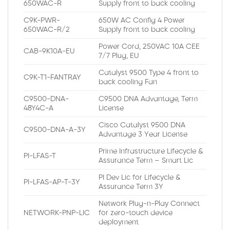
650WAC-R
Supply front to back cooling
C9K-PWR-
650W AC Config 4 Power
650WAC-R/2
Supply front to back cooling
Power Cord, 250VAC 10A CEE
CAB-9K10A-EU
7/7 Plug, EU
Catalyst 9500 Type 4 front to
C9K-T1-FANTRAY
back cooling Fan
C9500-DNA-
C9500 DNA Advantage, Term
48Y4C-A
License
Cisco Catalyst 9500 DNA
C9500-DNA-A-3Y
Advantage 3 Year License
Prime Infrastructure Lifecycle &
PI-LFAS-T
Assurance Term – Smart Lic
PI Dev Lic for Lifecycle &
PI-LFAS-AP-T-3Y
Assurance Term 3Y
Network Plug-n-Play Connect
NETWORK-PNP-LIC
for zero-touch device
deployment