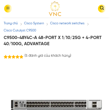
Skip
to
content
Trang chủ
Cisco System
Cisco network switches
/
/
/
Cisco Catalyst C9500
C9500-48Y4C-A 48-PORT X 1/10/25G + 4-PORT
40/100G, ADVANTAGE
(
5
đánh giá của khách hàng)
5
trên
5.00
5 dựa trên
đánh giá