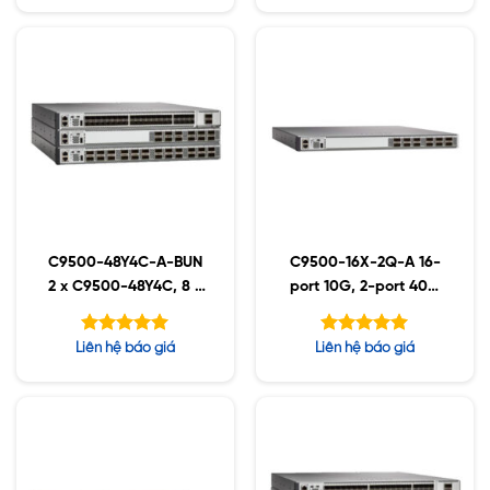
5
hạng
4.25
5
3.67
sao
sao
C9500-48Y4C-A-BUN
C9500-16X-2Q-A 16-
2 x C9500-48Y4C, 8 x
port 10G, 2-port 40G
QSFP-40/100-SRBD
switch
Được xếp
Được xếp
Liên hệ báo giá
Liên hệ báo giá
hạng
hạng
5.00
5.00
5 sao
5 sao