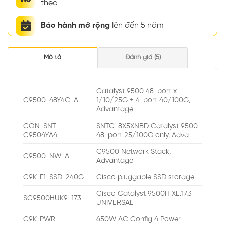
theo
Bảo hành mở rộng
lên đến 5 năm
Mô tả
Đánh giá (5)
Catalyst 9500 48-port x
C9500-48Y4C-A
1/10/25G + 4-port 40/100G,
Advantage
CON-SNT-
SNTC-8X5XNBD Catalyst 9500
C9504YA4
48-port 25/100G only, Adva
C9500 Network Stack,
C9500-NW-A
Advantage
C9K-F1-SSD-240G
Cisco pluggable SSD storage
Cisco Catalyst 9500H XE.17.3
SC9500HUK9-173
UNIVERSAL
C9K-PWR-
650W AC Config 4 Power