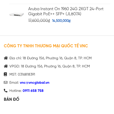
Aruba Instant On 1960 24G 2XGT 24-Port
Gigabit PoE++ SFP+ (JL807A)
17,600,000
₫
14,500,000
₫
CÔNG TY TNHH THƯƠNG MẠI QUỐC TẾ VNC
Địa chỉ: 18 Đường 156, Phường 16, Quận 8, TP. HCM
VPGD: 18 Đường 156, Phường 16, Quận 8, TP. HCM
MST: 0316818391
Email:
vnc@vncglobal.vn
Hotline:
0911 658 758
BẢN ĐỒ