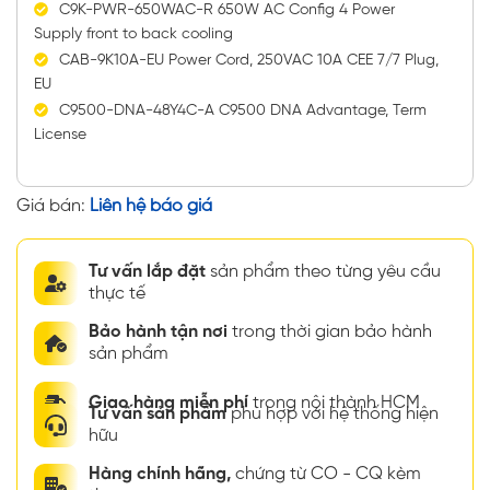
C9K-PWR-650WAC-R 650W AC Config 4 Power
Supply front to back cooling
CAB-9K10A-EU Power Cord, 250VAC 10A CEE 7/7 Plug,
EU
C9500-DNA-48Y4C-A C9500 DNA Advantage, Term
License
Giá bán:
Liên hệ báo giá
Tư vấn lắp đặt
sản phẩm theo từng yêu cầu
thực tế
Bảo hành tận nơi
trong thời gian bảo hành
sản phẩm
Giao hàng miễn phí
trong nội thành HCM
Tư vấn sản phẩm
phù hợp với hệ thống hiện
hữu
Hàng chính hãng,
chứng từ CO - CQ kèm