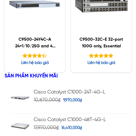
C9500-24Y4C-A
C9500-32C-E 32-port
24×1/10/25G and 4-
100G only, Essential
port 40/100G,
Advantage
Được xếp
Được xếp
Liên hệ báo giá
Liên hệ báo giá
hạng
hạng
4.40
5.00
5 sao
5 sao
SẢN PHẨM KHUYẾN MÃI
Cisco Catalyst C1000-24T-4G-L
10,870,000
₫
9,970,000
₫
Cisco Catalyst C1000-48T-4G-L
17,970,000
₫
16,410,000
₫