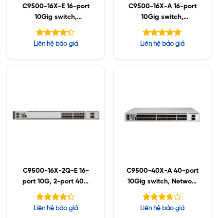
C9500-16X-E 16-port
C9500-16X-A 16-port
10Gig switch,
10Gig switch,
Essentials
Advantage
Được xếp
Được xếp
Liên hệ báo giá
Liên hệ báo giá
hạng
hạng
5.00
5
4.25
5 sao
sao
C9500-16X-2Q-E 16-
C9500-40X-A 40-port
port 10G, 2-port 40G
10Gig switch, Network
switch
Advantage
Được xếp
Được
Liên hệ báo giá
Liên hệ báo giá
hạng
xếp