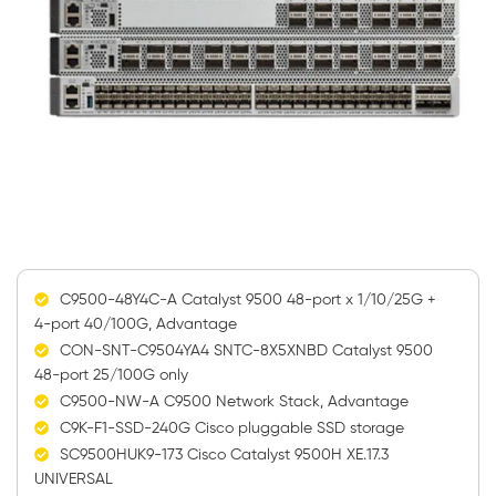
C9500-48Y4C-A Catalyst 9500 48-port x 1/10/25G +
4-port 40/100G, Advantage
CON-SNT-C9504YA4 SNTC-8X5XNBD Catalyst 9500
48-port 25/100G only
C9500-NW-A C9500 Network Stack, Advantage
C9K-F1-SSD-240G Cisco pluggable SSD storage
SC9500HUK9-173 Cisco Catalyst 9500H XE.17.3
UNIVERSAL