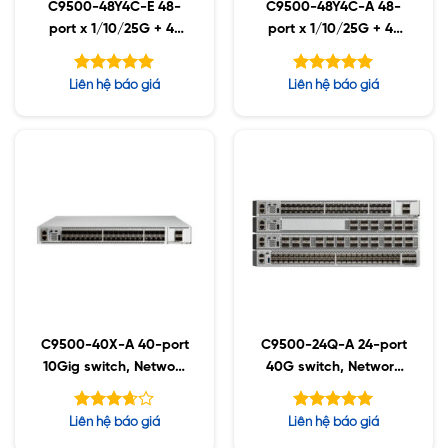
C9500-48Y4C-E 48-
C9500-48Y4C-A 48-
port x 1/10/25G + 4-
port x 1/10/25G + 4-
port 40/100G,
port 40/100G,
Essential
Advantage
Được xếp
Được xếp
Liên hệ báo giá
Liên hệ báo giá
hạng
hạng
5.00
5.00
5 sao
5 sao
C9500-40X-A 40-port
C9500-24Q-A 24-port
10Gig switch, Network
40G switch, Network
Advantage
Advantage
Được
Được xếp
Liên hệ báo giá
Liên hệ báo giá
xếp
hạng
5.00