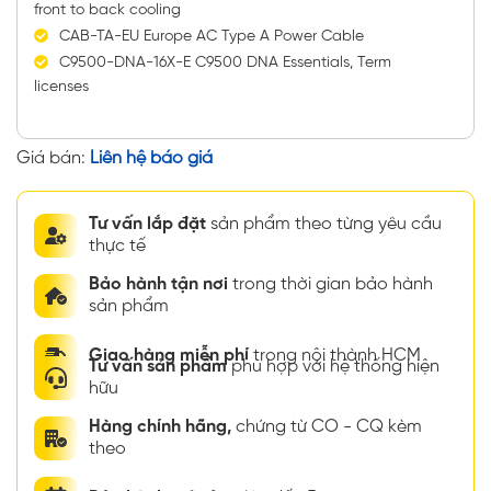
front to back cooling
CAB-TA-EU Europe AC Type A Power Cable
C9500-DNA-16X-E C9500 DNA Essentials, Term
licenses
Giá bán:
Liên hệ báo giá
Tư vấn lắp đặt
sản phẩm theo từng yêu cầu
thực tế
Bảo hành tận nơi
trong thời gian bảo hành
sản phẩm
Giao hàng miễn phí
trong nội thành HCM
Tư vấn sản phẩm
phù hợp với hệ thống hiện
hữu
Hàng chính hãng,
chứng từ CO - CQ kèm
theo