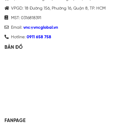
VPGD: 18 Đường 156, Phường 16, Quận 8, TP. HCM
MST: 0316818391
Email:
vnc@vncglobal.vn
Hotline:
0911 658 758
BẢN ĐỒ
FANPAGE