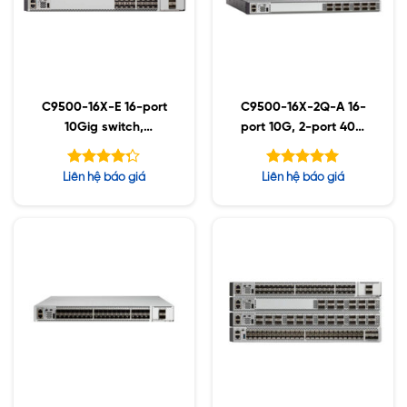
C9500-16X-E 16-port
C9500-16X-2Q-A 16-
10Gig switch,
port 10G, 2-port 40G
Essentials
switch
Được xếp
Được xếp
Liên hệ báo giá
Liên hệ báo giá
hạng
hạng
5.00
5
4.25
5 sao
sao