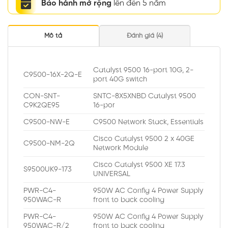
Bảo hành mở rộng
lên đến 5 năm
Mô tả
Đánh giá (4)
Catalyst 9500 16-port 10G, 2-
C9500-16X-2Q-E
port 40G switch
CON-SNT-
SNTC-8X5XNBD Catalyst 9500
C9K2QE95
16-por
C9500-NW-E
C9500 Network Stack, Essentials
Cisco Catalyst 9500 2 x 40GE
C9500-NM-2Q
Network Module
Cisco Catalyst 9500 XE 17.3
S9500UK9-173
UNIVERSAL
PWR-C4-
950W AC Config 4 Power Supply
950WAC-R
front to back cooling
PWR-C4-
950W AC Config 4 Power Supply
950WAC-R/2
front to back cooling