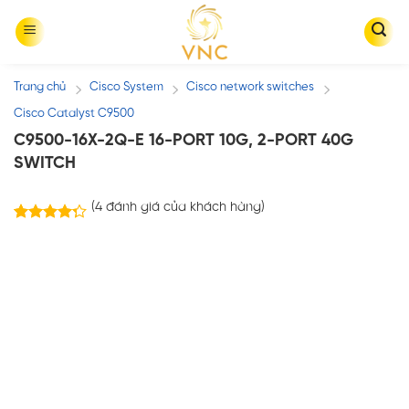
Skip
to
content
Trang chủ
Cisco System
Cisco network switches
/
/
/
Cisco Catalyst C9500
C9500-16X-2Q-E 16-PORT 10G, 2-PORT 40G
SWITCH
(
4
đánh giá của khách hàng)
4
trên
4.25
5 dựa
trên
đánh
giá