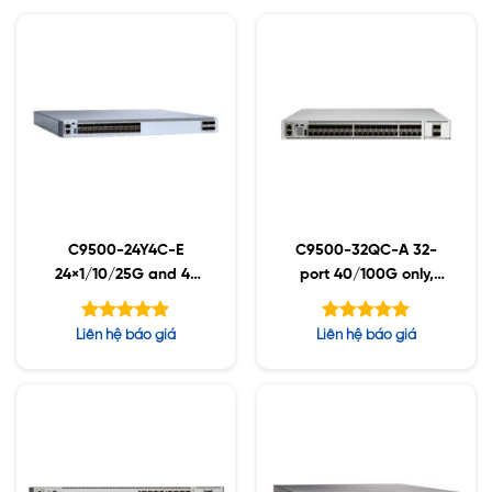
C9500-24Y4C-E
C9500-32QC-A 32-
24×1/10/25G and 4-
port 40/100G only,
port 40/100G,
Advantage
Essential
Được xếp
Được xếp
Liên hệ báo giá
Liên hệ báo giá
hạng
hạng
4.86
5.00
5 sao
5 sao