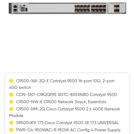
C9500-16X-2Q-E Catalyst 9500 16-port 10G, 2-port
40G switch
CON-SNT-C9K2QE95 SNTC-8X5XNBD Catalyst 9500
C9500-NW-E C9500 Network Stack, Essentials
C9500-NM-2Q Cisco Catalyst 9500 2 x 40GE Network
Module
S9500UK9-173 Cisco Catalyst 9500 XE 17.3 UNIVERSAL
PWR-C4-950WAC-R 950W AC Config 4 Power Supply