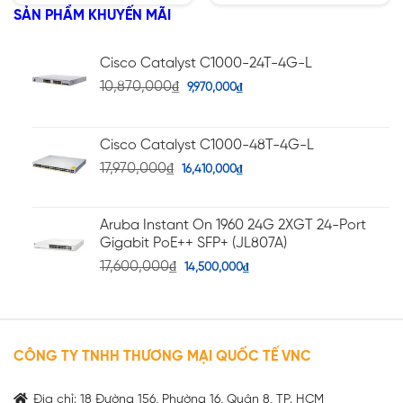
hạng
5 sao
SẢN PHẨM KHUYẾN MÃI
5
3.67
sao
Cisco Catalyst C1000-24T-4G-L
10,870,000
₫
9,970,000
₫
Cisco Catalyst C1000-48T-4G-L
17,970,000
₫
16,410,000
₫
Aruba Instant On 1960 24G 2XGT 24-Port
Gigabit PoE++ SFP+ (JL807A)
17,600,000
₫
14,500,000
₫
CÔNG TY TNHH THƯƠNG MẠI QUỐC TẾ VNC
Địa chỉ: 18 Đường 156, Phường 16, Quận 8, TP. HCM