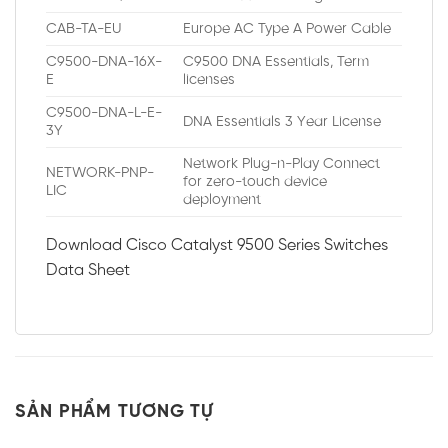
CAB-TA-EU
Europe AC Type A Power Cable
C9500-DNA-16X-
C9500 DNA Essentials, Term
E
licenses
C9500-DNA-L-E-
DNA Essentials 3 Year License
3Y
Network Plug-n-Play Connect
NETWORK-PNP-
for zero-touch device
LIC
deployment
Download Cisco Catalyst 9500 Series Switches
Data Sheet
SẢN PHẨM TƯƠNG TỰ