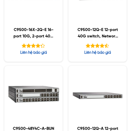
C9500-16X-2Q-E 16-
C9500-12Q-E 12-port
port 10G, 2-port 40G
40G switch, Network
switch
Essentials
Được xếp
Được xếp
Liên hệ báo giá
Liên hệ báo giá
hạng
hạng
4.43
5
4.25
5 sao
sao
C9500-48Y4C-A-BUN
C9500-12Q-A 12-port