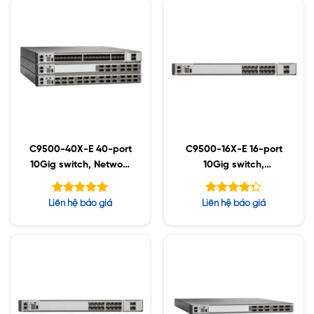
5
3.67
sao
C9500-40X-E 40-port
C9500-16X-E 16-port
10Gig switch, Network
10Gig switch,
Essentials
Essentials
Được xếp
Được xếp
Liên hệ báo giá
Liên hệ báo giá
hạng
hạng
5.00
5
4.25
5 sao
sao