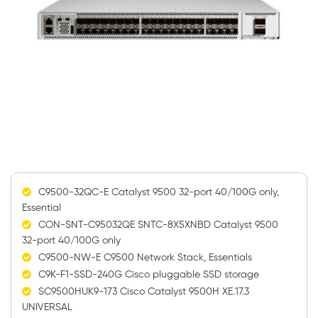
C9500-32QC-E Catalyst 9500 32-port 40/100G only,
Essential
CON-SNT-C95032QE SNTC-8X5XNBD Catalyst 9500
32-port 40/100G only
C9500-NW-E C9500 Network Stack, Essentials
C9K-F1-SSD-240G Cisco pluggable SSD storage
SC9500HUK9-173 Cisco Catalyst 9500H XE.17.3
UNIVERSAL