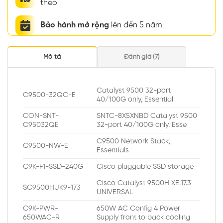
theo
Bảo hành mở rộng
lên đến 5 năm
Mô tả
Đánh giá (7)
Catalyst 9500 32-port
C9500-32QC-E
40/100G only, Essential
CON-SNT-
SNTC-8X5XNBD Catalyst 9500
C95032QE
32-port 40/100G only, Esse
C9500 Network Stack,
C9500-NW-E
Essentials
C9K-F1-SSD-240G
Cisco pluggable SSD storage
Cisco Catalyst 9500H XE.17.3
SC9500HUK9-173
UNIVERSAL
C9K-PWR-
650W AC Config 4 Power
650WAC-R
Supply front to back cooling