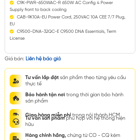
C9K-PWR-650WAC-R 650W AC Config 4 Power
Supply front to back cooling
CAB-9K10A-EU Power Cord, 250VAC 10A CEE 7/7 Plug,
EU
C9500-DNA-32QC-E C9500 DNA Essentials, Term
License
Giá bán:
Liên hệ báo giá
Tư vấn lắp đặt
sản phẩm theo từng yêu cầu
thực tế
Bảo hành tận nơi
trong thời gian bảo hành
sản phẩm
Giao hàng miễn phí
trong nội thành HCM
Tư vấn sản phẩm
phù hợp với hệ thống hiện
hữu
Hàng chính hãng,
chứng từ CO - CQ kèm