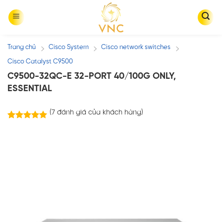
Skip
to
content
Trang chủ
Cisco System
Cisco network switches
/
/
/
Cisco Catalyst C9500
C9500-32QC-E 32-PORT 40/100G ONLY,
ESSENTIAL
(
7
đánh giá của khách hàng)
7
trên
5.00
5 dựa trên
đánh giá