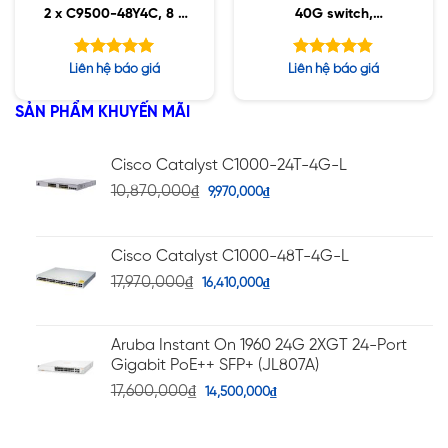
2 x C9500-48Y4C, 8 x
40G switch,
QSFP-40/100-SRBD
Advantage
Được xếp
Được xếp
Liên hệ báo giá
Liên hệ báo giá
hạng
hạng
5.00
4.83
5 sao
5 sao
SẢN PHẨM KHUYẾN MÃI
Cisco Catalyst C1000-24T-4G-L
10,870,000
₫
9,970,000
₫
Cisco Catalyst C1000-48T-4G-L
17,970,000
₫
16,410,000
₫
Aruba Instant On 1960 24G 2XGT 24-Port
Gigabit PoE++ SFP+ (JL807A)
17,600,000
₫
14,500,000
₫