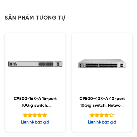
SẢN PHẨM TƯƠNG TỰ
C9500-16X-A 16-port
C9500-40X-A 40-port
10Gig switch,
10Gig switch, Network
Advantage
Advantage
Được xếp
Được
Liên hệ báo giá
Liên hệ báo giá
hạng
xếp
5.00
hạng
5 sao