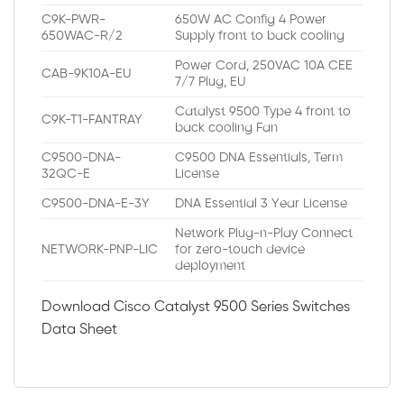
C9K-PWR-
650W AC Config 4 Power
650WAC-R/2
Supply front to back cooling
Power Cord, 250VAC 10A CEE
CAB-9K10A-EU
7/7 Plug, EU
Catalyst 9500 Type 4 front to
C9K-T1-FANTRAY
back cooling Fan
C9500-DNA-
C9500 DNA Essentials, Term
32QC-E
License
C9500-DNA-E-3Y
DNA Essential 3 Year License
Network Plug-n-Play Connect
NETWORK-PNP-LIC
for zero-touch device
deployment
Download Cisco Catalyst 9500 Series Switches
Data Sheet