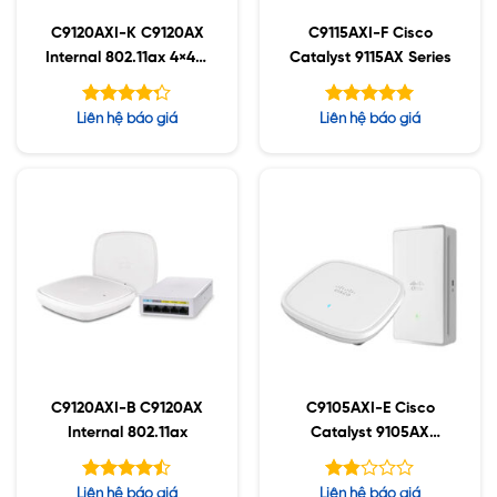
C9120AXI-K C9120AX
C9115AXI-F Cisco
Internal 802.11ax 4×4:4
Catalyst 9115AX Series
MIMO;IOT;BT5;mGig;U
SB;RHL
Được xếp
Được xếp
Liên hệ báo giá
Liên hệ báo giá
hạng
hạng
5.00
5
4.25
5 sao
sao
C9120AXI-B C9120AX
C9105AXI-E Cisco
Internal 802.11ax
Catalyst 9105AX
Series
Được xếp
Được
Liên hệ báo giá
Liên hệ báo giá