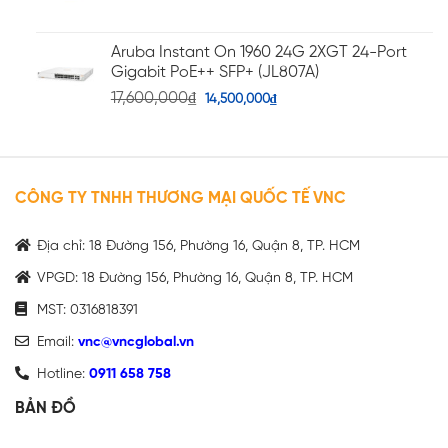
Aruba Instant On 1960 24G 2XGT 24-Port
Gigabit PoE++ SFP+ (JL807A)
17,600,000
₫
14,500,000
₫
CÔNG TY TNHH THƯƠNG MẠI QUỐC TẾ VNC
Địa chỉ: 18 Đường 156, Phường 16, Quận 8, TP. HCM
VPGD: 18 Đường 156, Phường 16, Quận 8, TP. HCM
MST: 0316818391
Email:
vnc@vncglobal.vn
Hotline:
0911 658 758
BẢN ĐỒ