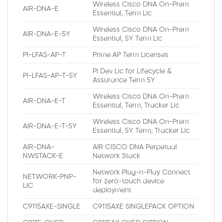
Wireless Cisco DNA On-Prem
AIR-DNA-E
Essential, Term Lic
Wireless Cisco DNA On-Prem
AIR-DNA-E-5Y
Essential, 5Y Term Lic
PI-LFAS-AP-T
Prime AP Term Licenses
PI Dev Lic for Lifecycle &
PI-LFAS-AP-T-5Y
Assurance Term 5Y
Wireless Cisco DNA On-Prem
AIR-DNA-E-T
Essential, Term, Tracker Lic
Wireless Cisco DNA On-Prem
AIR-DNA-E-T-5Y
Essential, 5Y Term, Tracker Lic
AIR-DNA-
AIR CISCO DNA Perpetual
NWSTACK-E
Network Stack
Network Plug-n-Play Connect
NETWORK-PNP-
for zero-touch device
LIC
deployment
C9115AXE-SINGLE
C9115AXE SINGLEPACK OPTION