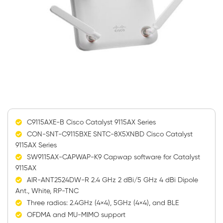
C9115AXE-B Cisco Catalyst 9115AX Series
CON-SNT-C9115BXE SNTC-8X5XNBD Cisco Catalyst
9115AX Series
SW9115AX-CAPWAP-K9 Capwap software for Catalyst
9115AX
AIR-ANT2524DW-R 2.4 GHz 2 dBi/5 GHz 4 dBi Dipole
Ant., White, RP-TNC
Three radios: 2.4GHz (4×4), 5GHz (4×4), and BLE
OFDMA and MU-MIMO support