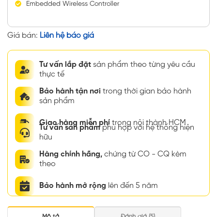
Embedded Wireless Controller
Giá bán:
Liên hệ báo giá
Tư vấn lắp đặt
sản phẩm theo từng yêu cầu
thực tế
Bảo hành tận nơi
trong thời gian bảo hành
sản phẩm
Giao hàng miễn phí
trong nội thành HCM
Tư vấn sản phẩm
phù hợp với hệ thống hiện
hữu
Hàng chính hãng,
chứng từ CO - CQ kèm
theo
Bảo hành mở rộng
lên đến 5 năm
Mô tả
Đánh giá (5)