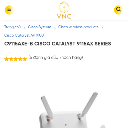
Skip
to
content
Trang chủ
Cisco System
Cisco wireless products
/
/
/
Cisco Catalyst AP 9100
C9115AXE-B CISCO CATALYST 9115AX SERIES
(
5
đánh giá của khách hàng)
5
trên
5.00
5 dựa trên
đánh giá