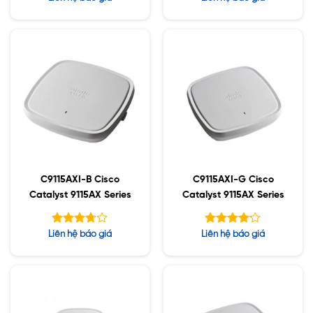
hạng
xếp
4.43
hạng
5 sao
1.85
5
sao
C9115AXI-B Cisco
C9115AXI-G Cisco
Catalyst 9115AX Series
Catalyst 9115AX Series
Được
Được xếp
Liên hệ báo giá
Liên hệ báo giá
xếp
hạng
4.14
hạng
5 sao
5
3.70
sao