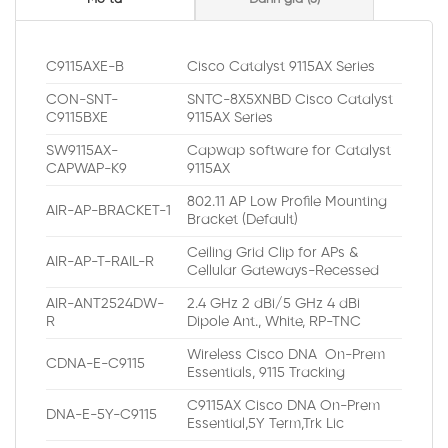
C9115AXE-B
Cisco Catalyst 9115AX Series
CON-SNT-
SNTC-8X5XNBD Cisco Catalyst
C9115BXE
9115AX Series
SW9115AX-
Capwap software for Catalyst
CAPWAP-K9
9115AX
802.11 AP Low Profile Mounting
AIR-AP-BRACKET-1
Bracket (Default)
Ceiling Grid Clip for APs &
AIR-AP-T-RAIL-R
Cellular Gateways-Recessed
AIR-ANT2524DW-
2.4 GHz 2 dBi/5 GHz 4 dBi
R
Dipole Ant., White, RP-TNC
Wireless Cisco DNA On-Prem
CDNA-E-C9115
Essentials, 9115 Tracking
C9115AX Cisco DNA On-Prem
DNA-E-5Y-C9115
Essential,5Y Term,Trk Lic