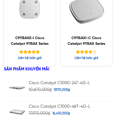
C9115AXE-I Cisco
C9115AXI-C Cisco
Catalyst 9115AX Series
Catalyst 9115AX Series
Được xếp
Được
Liên hệ báo giá
Liên hệ báo giá
hạng
xếp hạng
5.00
5
3.91
5 sao
SẢN PHẨM KHUYẾN MÃI
sao
Cisco Catalyst C1000-24T-4G-L
10,870,000
₫
9,970,000
₫
Cisco Catalyst C1000-48T-4G-L
17,970,000
₫
16,410,000
₫