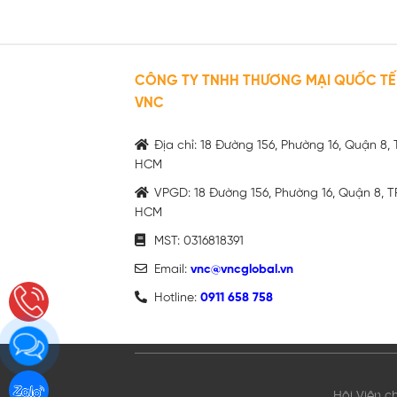
CÔNG TY TNHH THƯƠNG MẠI QUỐC TẾ
VNC
Địa chỉ: 18 Đường 156, Phường 16, Quận 8, 
HCM
VPGD: 18 Đường 156, Phường 16, Quận 8, T
HCM
MST: 0316818391
Email:
vnc@vncglobal.vn
Hotline:
0911 658 758
Hội Viên c