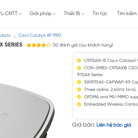
Vụ CNTT
Giải pháp
Thiết Bị
Tin tức
Tìm kiếm
oducts
Cisco Catalyst AP 9100
/
X SERIES
(
10
đánh giá của khách hàng)
10
3.70
trên 5
C9115AXI-B Cisco Catalyst 
dựa trên
đánh giá
CON-SMBS-C915AXIB CSCO 
9115AX Series
SW9115AX-CAPWAP-K9 Capwa
Three radios: 2.4GHz (4×4)
OFDMA and MU-MIMO supp
Embedded Wireless Control
Giá bán:
Liên hệ báo giá