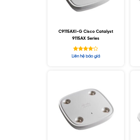
C9115AXI-G Cisco Catalyst
9115AX Series
Được xếp
Liên hệ báo giá
hạng
4.14
5 sao