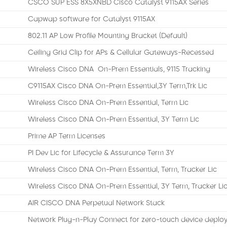
CSCO SUP ESS 8X5XNBD Cisco Catalyst 9115AX Series
Capwap software for Catalyst 9115AX
802.11 AP Low Profile Mounting Bracket (Default)
Ceiling Grid Clip for APs & Cellular Gateways-Recessed
Wireless Cisco DNA On-Prem Essentials, 9115 Tracking
C9115AX Cisco DNA On-Prem Essential,3Y Term,Trk Lic
Wireless Cisco DNA On-Prem Essential, Term Lic
Wireless Cisco DNA On-Prem Essential, 3Y Term Lic
Prime AP Term Licenses
PI Dev Lic for Lifecycle & Assurance Term 3Y
Wireless Cisco DNA On-Prem Essential, Term, Tracker Lic
Wireless Cisco DNA On-Prem Essential, 3Y Term, Tracker Li
AIR CISCO DNA Perpetual Network Stack
Network Plug-n-Play Connect for zero-touch device deplo