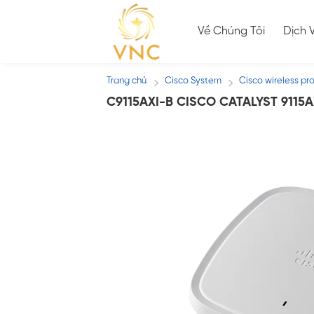
Skip
to
Về Chúng Tôi
Dịch 
content
Trang chủ
Cisco System
Cisco wireless pr
/
/
C9115AXI-B CISCO CATALYST 9115A