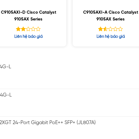
C9105AXI-D Cisco Catalyst
C9105AXI-A Cisco Catalyst
9105AX Series
9105AX Series
Được
Được
Liên hệ báo giá
Liên hệ báo giá
xếp
xếp
hạng
hạng
2.01
1.52
5
5
sao
sao
-4G-L
-4G-L
2XGT 24-Port Gigabit PoE++ SFP+ (JL807A)