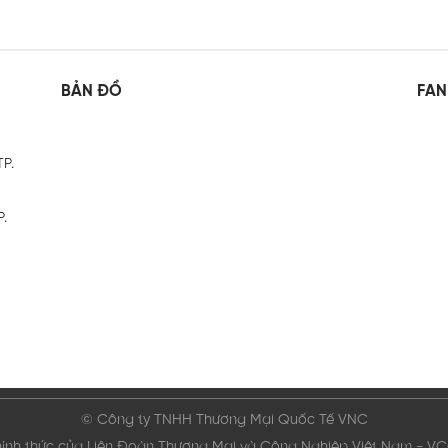
BẢN ĐỒ
FAN
TP.
P.
© Công ty TNHH Thương Mại Quốc Tế VNC
hính thức của Liên Đoàn Thương Mại và Công Nghiệp Việt Nam - V