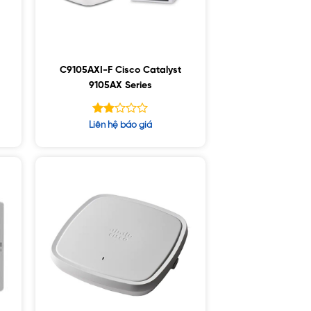
C9105AXI-F Cisco Catalyst
9105AX Series
Được
Liên hệ báo giá
xếp
hạng
1.83
5
sao