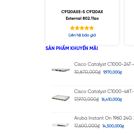
C9120AXE-S C9120AX
External 802.11ax
Được xếp
Liên hệ báo giá
hạng
5.00
5 sao
SẢN PHẨM KHUYẾN MÃI
Cisco Catalyst C1000-24T
10,870,000
₫
9,970,000
₫
Cisco Catalyst C1000-48T
17,970,000
₫
16,410,000
₫
Aruba Instant On 1960 24G 
17,600,000
₫
14,500,000
₫