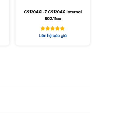
C9120AXI-Z C9120AX Internal
802.11ax
Được xếp
Liên hệ báo giá
hạng
5.00
5 sao