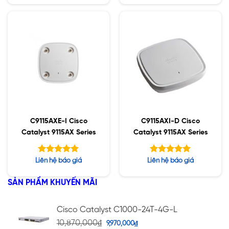
hạng
5 sao
1.50
5
sao
C9115AXE-I Cisco
C9115AXI-D Cisco
Catalyst 9115AX Series
Catalyst 9115AX Series
Được xếp
Được xếp
Liên hệ báo giá
Liên hệ báo giá
hạng
hạng
5.00
5.00
5 sao
5 sao
SẢN PHẨM KHUYẾN MÃI
Cisco Catalyst C1000-24T-4G-L
10,870,000
₫
9,970,000
₫