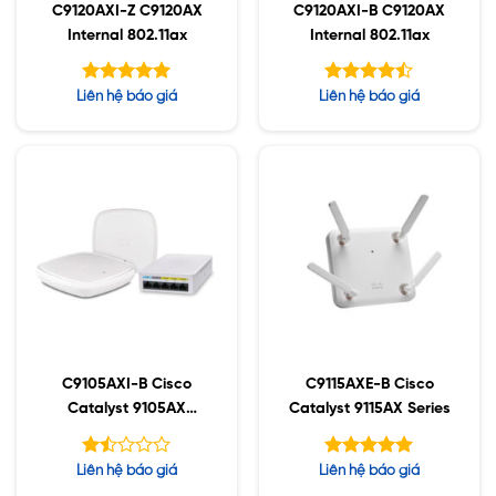
C9120AXI-Z C9120AX
C9120AXI-B C9120AX
Internal 802.11ax
Internal 802.11ax
Được xếp
Được xếp
Liên hệ báo giá
Liên hệ báo giá
hạng
hạng
5.00
4.43
5 sao
5 sao
C9105AXI-B Cisco
C9115AXE-B Cisco
Catalyst 9105AX
Catalyst 9115AX Series
Series
Được
Được xếp
Liên hệ báo giá
Liên hệ báo giá
xếp
hạng
5.00