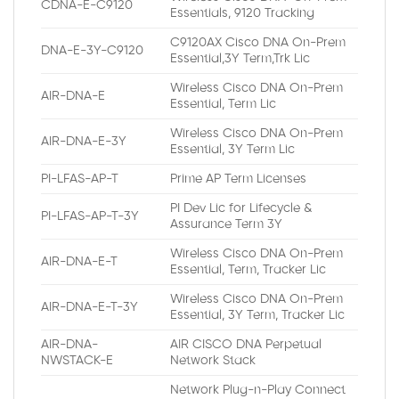
CDNA-E-C9120
Essentials, 9120 Tracking
C9120AX Cisco DNA On-Prem
DNA-E-3Y-C9120
Essential,3Y Term,Trk Lic
Wireless Cisco DNA On-Prem
AIR-DNA-E
Essential, Term Lic
Wireless Cisco DNA On-Prem
AIR-DNA-E-3Y
Essential, 3Y Term Lic
PI-LFAS-AP-T
Prime AP Term Licenses
PI Dev Lic for Lifecycle &
PI-LFAS-AP-T-3Y
Assurance Term 3Y
Wireless Cisco DNA On-Prem
AIR-DNA-E-T
Essential, Term, Tracker Lic
Wireless Cisco DNA On-Prem
AIR-DNA-E-T-3Y
Essential, 3Y Term, Tracker Lic
AIR-DNA-
AIR CISCO DNA Perpetual
NWSTACK-E
Network Stack
Network Plug-n-Play Connect