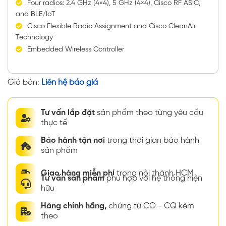
Four radios: 2.4 GHz (4×4), 5 GHz (4×4), Cisco RF ASIC,
and BLE/IoT
Cisco Flexible Radio Assignment and Cisco CleanAir
Technology
Embedded Wireless Controller
Giá bán:
Liên hệ báo giá
Tư vấn lắp đặt
sản phẩm theo từng yêu cầu
thực tế
Bảo hành tận nơi
trong thời gian bảo hành
sản phẩm
Giao hàng miễn phí
trong nội thành HCM
Tư vấn sản phẩm
phù hợp với hệ thống hiện
hữu
Hàng chính hãng,
chứng từ CO - CQ kèm
theo