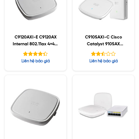
C9120AXI-E C9120AX
C9105AXI-C Cisco
Internal 802.11ax 4×4:4
Catalyst 9105AX
MIMO;IOT;BT5;mGig;U
Series
SB;RHL
Được xếp
Được
Liên hệ báo giá
Liên hệ báo giá
hạng
xếp
5
hạng
4.30
2.48
sao
5 sao