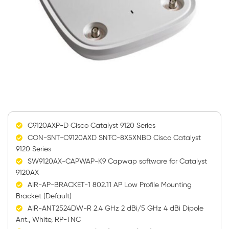
C9120AXP-D Cisco Catalyst 9120 Series
CON-SNT-C9120AXD SNTC-8X5XNBD Cisco Catalyst
9120 Series
SW9120AX-CAPWAP-K9 Capwap software for Catalyst
9120AX
AIR-AP-BRACKET-1 802.11 AP Low Profile Mounting
Bracket (Default)
AIR-ANT2524DW-R 2.4 GHz 2 dBi/5 GHz 4 dBi Dipole
Ant., White, RP-TNC