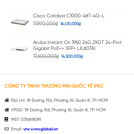
Cisco Catalyst C1000-48T-4G-L
17,970,000
₫
16,410,000
₫
Aruba Instant On 1960 24G 2XGT 24-Port
Gigabit PoE++ SFP+ (JL807A)
17,600,000
₫
14,500,000
₫
CÔNG TY TNHH THƯƠNG MẠI QUỐC TẾ VNC
Địa chỉ: 18 Đường 156, Phường 16, Quận 8, TP. HCM
VPGD: 18 Đường 156, Phường 16, Quận 8, TP. HCM
MST: 0316818391
Email:
vnc@vncglobal.vn