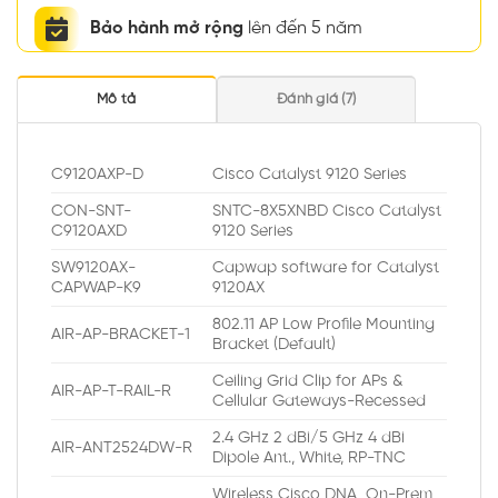
Bảo hành mở rộng
lên đến 5 năm
Mô tả
Đánh giá (7)
C9120AXP-D
Cisco Catalyst 9120 Series
CON-SNT-
SNTC-8X5XNBD Cisco Catalyst
C9120AXD
9120 Series
SW9120AX-
Capwap software for Catalyst
CAPWAP-K9
9120AX
802.11 AP Low Profile Mounting
AIR-AP-BRACKET-1
Bracket (Default)
Ceiling Grid Clip for APs &
AIR-AP-T-RAIL-R
Cellular Gateways-Recessed
2.4 GHz 2 dBi/5 GHz 4 dBi
AIR-ANT2524DW-R
Dipole Ant., White, RP-TNC
Wireless Cisco DNA On-Prem