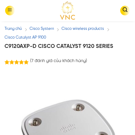
Skip
to
content
Trang chủ
Cisco System
Cisco wireless products
/
/
/
Cisco Catalyst AP 9100
C9120AXP-D CISCO CATALYST 9120 SERIES
(
7
đánh giá của khách hàng)
7
trên
5.00
5 dựa trên
đánh giá