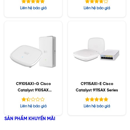
Được xếp
Được
Liên hệ báo giá
Liên hệ báo giá
hạng
xếp
5.00
hạng
5 sao
5
3.70
sao
C9105AXI-G Cisco
C9115AXI-E Cisco
Catalyst 9105AX
Catalyst 9115AX Series
Series
Được
Được xếp
Liên hệ báo giá
Liên hệ báo giá
xếp
hạng
5.00
hạng
5 sao
SẢN PHẨM KHUYẾN MÃI
1.42
5