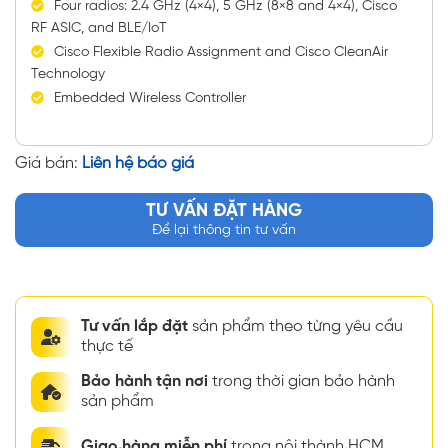
Four radios: 2.4 GHz (4×4), 5 GHz (8×8 and 4×4), Cisco
RF ASIC, and BLE/IoT
Cisco Flexible Radio Assignment and Cisco CleanAir
Technology
Embedded Wireless Controller
Giá bán:
Liên hệ báo giá
TƯ VẤN ĐẶT HÀNG
Để lại thông tin tư vấn
Tư vấn lắp đặt
sản phẩm theo từng yêu cầu
thực tế
Bảo hành tận nơi
trong thời gian bảo hành
sản phẩm
Giao hàng miễn phí
trong nội thành HCM