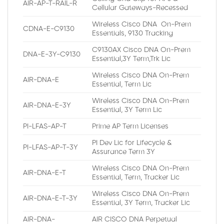
AIR-AP-T-RAIL-R
Cellular Gateways-Recessed
Wireless Cisco DNA On-Prem
CDNA-E-C9130
Essentials, 9130 Tracking
C9130AX Cisco DNA On-Prem
DNA-E-3Y-C9130
Essential,3Y Term,Trk Lic
Wireless Cisco DNA On-Prem
AIR-DNA-E
Essential, Term Lic
Wireless Cisco DNA On-Prem
AIR-DNA-E-3Y
Essential, 3Y Term Lic
PI-LFAS-AP-T
Prime AP Term Licenses
PI Dev Lic for Lifecycle &
PI-LFAS-AP-T-3Y
Assurance Term 3Y
Wireless Cisco DNA On-Prem
AIR-DNA-E-T
Essential, Term, Tracker Lic
Wireless Cisco DNA On-Prem
AIR-DNA-E-T-3Y
Essential, 3Y Term, Tracker Lic
AIR-DNA-
AIR CISCO DNA Perpetual