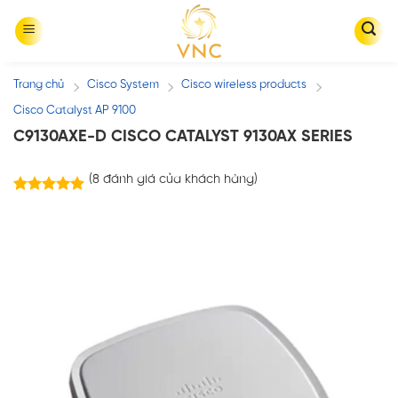
Skip
to
content
Trang chủ
Cisco System
Cisco wireless products
/
/
/
Cisco Catalyst AP 9100
C9130AXE-D CISCO CATALYST 9130AX SERIES
(
8
đánh giá của khách hàng)
8
trên 5
4.88
dựa trên
đánh giá