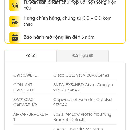
Tư vấn sản phẩm
phù hợp với hệ thống hiện
hữu
Hàng chính hãng,
chứng từ CO - CQ kèm
theo
Bảo hành mở rộng
lên đến 5 năm
Mô tả
Đánh giá (8)
C9130AXE-D
Cisco Catalyst 9130AX Series
CON-SNT-
SNTC-8X5XNBD Cisco Catalyst
C9130AED
9130AX Series
SW9130AX-
Capwap software for Catalyst
CAPWAP-K9
9130AX
AIR-AP-BRACKET-
802.11 AP Low Profile Mounting
1
Bracket (Default)
Ceiling Grid Clip for APs &