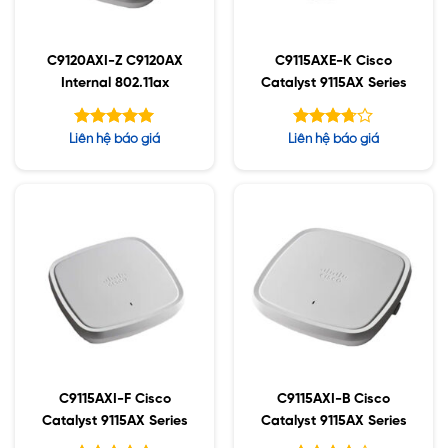
C9120AXI-Z C9120AX
C9115AXE-K Cisco
Internal 802.11ax
Catalyst 9115AX Series
Được xếp
Được
Liên hệ báo giá
Liên hệ báo giá
hạng
xếp
5.00
hạng
5 sao
5
3.68
sao
C9115AXI-F Cisco
C9115AXI-B Cisco
Catalyst 9115AX Series
Catalyst 9115AX Series