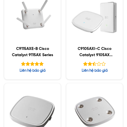
C9115AXE-B Cisco
C9105AXI-C Cisco
Catalyst 9115AX Series
Catalyst 9105AX
Series
Được xếp
Được
Liên hệ báo giá
Liên hệ báo giá
hạng
xếp
5.00
hạng
5 sao
2.48
5 sao