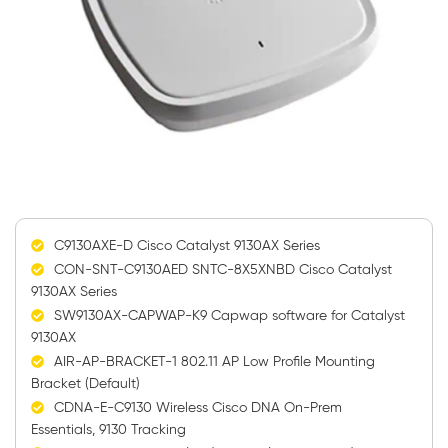
C9130AXE-D Cisco Catalyst 9130AX Series
CON-SNT-C9130AED SNTC-8X5XNBD Cisco Catalyst
9130AX Series
SW9130AX-CAPWAP-K9 Capwap software for Catalyst
9130AX
AIR-AP-BRACKET-1 802.11 AP Low Profile Mounting
Bracket (Default)
CDNA-E-C9130 Wireless Cisco DNA On-Prem
Essentials, 9130 Tracking