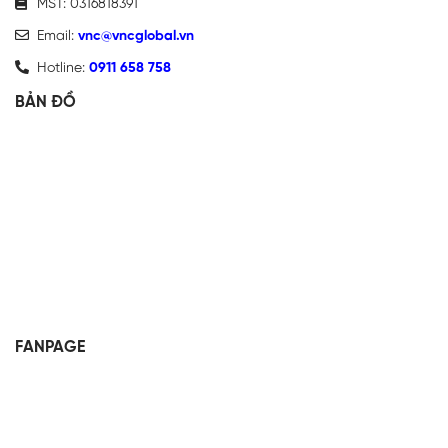
MST: 0316818391
Email:
vnc@vncglobal.vn
Hotline:
0911 658 758
BẢN ĐỒ
FANPAGE