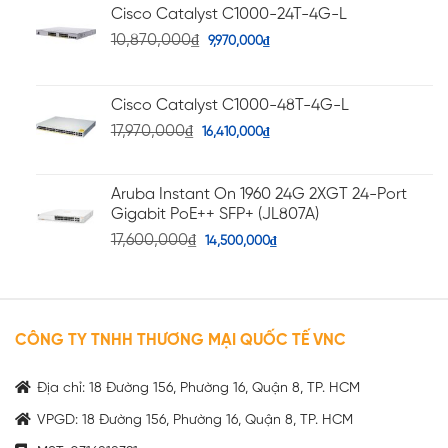
sao
Cisco Catalyst C1000-24T-4G-L
10,870,000
₫
9,970,000
₫
Cisco Catalyst C1000-48T-4G-L
17,970,000
₫
16,410,000
₫
Aruba Instant On 1960 24G 2XGT 24-Port
Gigabit PoE++ SFP+ (JL807A)
17,600,000
₫
14,500,000
₫
CÔNG TY TNHH THƯƠNG MẠI QUỐC TẾ VNC
Địa chỉ: 18 Đường 156, Phường 16, Quận 8, TP. HCM
VPGD: 18 Đường 156, Phường 16, Quận 8, TP. HCM