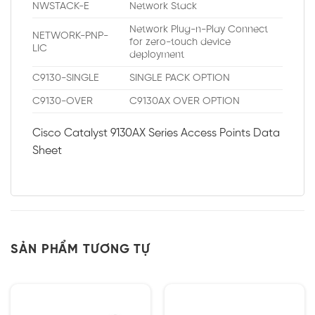
NWSTACK-E
Network Stack
Network Plug-n-Play Connect
NETWORK-PNP-
for zero-touch device
LIC
deployment
C9130-SINGLE
SINGLE PACK OPTION
C9130-OVER
C9130AX OVER OPTION
Cisco Catalyst 9130AX Series Access Points Data
Sheet
SẢN PHẨM TƯƠNG TỰ