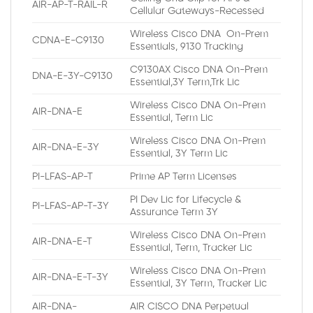
AIR-AP-T-RAIL-R
Cellular Gateways-Recessed
Wireless Cisco DNA On-Prem
CDNA-E-C9130
Essentials, 9130 Tracking
C9130AX Cisco DNA On-Prem
DNA-E-3Y-C9130
Essential,3Y Term,Trk Lic
Wireless Cisco DNA On-Prem
AIR-DNA-E
Essential, Term Lic
Wireless Cisco DNA On-Prem
AIR-DNA-E-3Y
Essential, 3Y Term Lic
PI-LFAS-AP-T
Prime AP Term Licenses
PI Dev Lic for Lifecycle &
PI-LFAS-AP-T-3Y
Assurance Term 3Y
Wireless Cisco DNA On-Prem
AIR-DNA-E-T
Essential, Term, Tracker Lic
Wireless Cisco DNA On-Prem
AIR-DNA-E-T-3Y
Essential, 3Y Term, Tracker Lic
AIR-DNA-
AIR CISCO DNA Perpetual