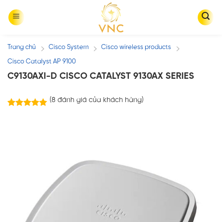
Skip
to
content
Trang chủ
Cisco System
Cisco wireless products
/
/
/
Cisco Catalyst AP 9100
C9130AXI-D CISCO CATALYST 9130AX SERIES
(
8
đánh giá của khách hàng)
8
trên
5.00
5 dựa trên
đánh giá