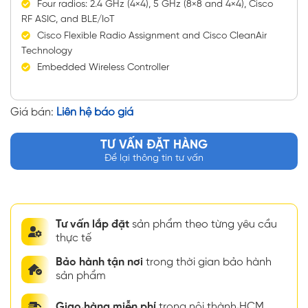
Four radios: 2.4 GHz (4×4), 5 GHz (8×8 and 4×4), Cisco
RF ASIC, and BLE/IoT
Cisco Flexible Radio Assignment and Cisco CleanAir
Technology
Embedded Wireless Controller
Giá bán:
Liên hệ báo giá
TƯ VẤN ĐẶT HÀNG
Để lại thông tin tư vấn
Tư vấn lắp đặt
sản phẩm theo từng yêu cầu
thực tế
Bảo hành tận nơi
trong thời gian bảo hành
sản phẩm
Giao hàng miễn phí
trong nội thành HCM