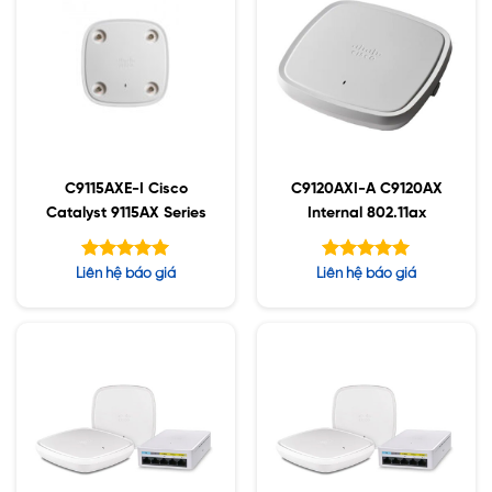
C9115AXE-I Cisco
C9120AXI-A C9120AX
Catalyst 9115AX Series
Internal 802.11ax
Được xếp
Được xếp
Liên hệ báo giá
Liên hệ báo giá
hạng
hạng
5.00
5.00
5 sao
5 sao