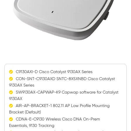
C9130AXI-D Cisco Catalyst 9130AX Series
CON-SNT-C9130AXD SNTC-8X5XNBD Cisco Catalyst
9130AX Series
SW9130AX-CAPWAP-K9 Capwap software for Catalyst
9130AX
AIR-AP-BRACKET-1 802.11 AP Low Profile Mounting
Bracket (Default)
CDNA-E-C9130 Wireless Cisco DNA On-Prem
Essentials, 9130 Tracking