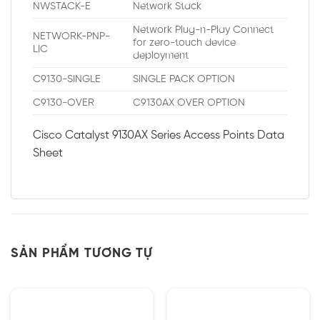
NWSTACK-E
Network Stack
Network Plug-n-Play Connect
NETWORK-PNP-
for zero-touch device
LIC
deployment
C9130-SINGLE
SINGLE PACK OPTION
C9130-OVER
C9130AX OVER OPTION
Cisco Catalyst 9130AX Series Access Points Data
Sheet
SẢN PHẨM TƯƠNG TỰ