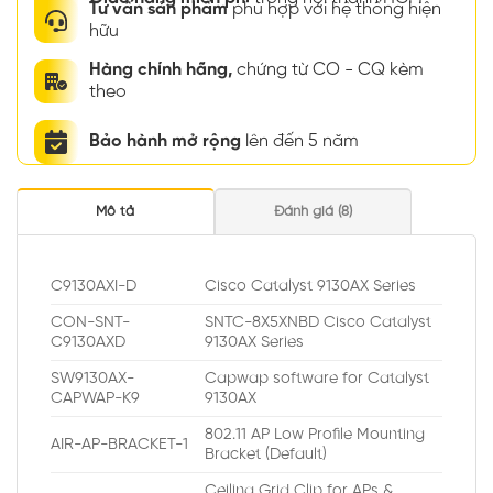
Tư vấn sản phẩm
phù hợp với hệ thống hiện
hữu
Hàng chính hãng,
chứng từ CO - CQ kèm
theo
Bảo hành mở rộng
lên đến 5 năm
Mô tả
Đánh giá (8)
C9130AXI-D
Cisco Catalyst 9130AX Series
CON-SNT-
SNTC-8X5XNBD Cisco Catalyst
C9130AXD
9130AX Series
SW9130AX-
Capwap software for Catalyst
CAPWAP-K9
9130AX
802.11 AP Low Profile Mounting
AIR-AP-BRACKET-1
Bracket (Default)
Ceiling Grid Clip for APs &