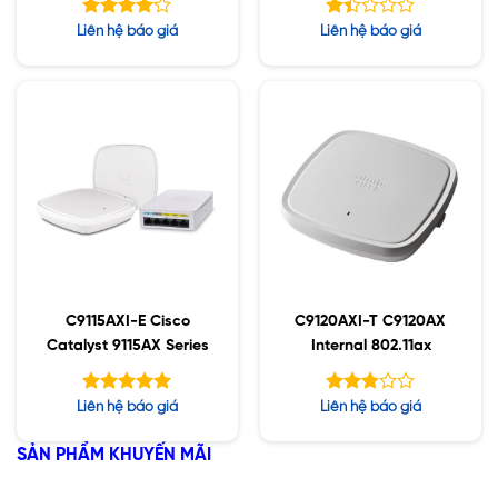
Được xếp
Được
Liên hệ báo giá
Liên hệ báo giá
hạng
xếp
4.14
hạng
5 sao
1.42
5
sao
C9115AXI-E Cisco
C9120AXI-T C9120AX
Catalyst 9115AX Series
Internal 802.11ax
Được xếp
Được
Liên hệ báo giá
Liên hệ báo giá
hạng
xếp
5.00
hạng
5 sao
SẢN PHẨM KHUYẾN MÃI
2.79
5 sao