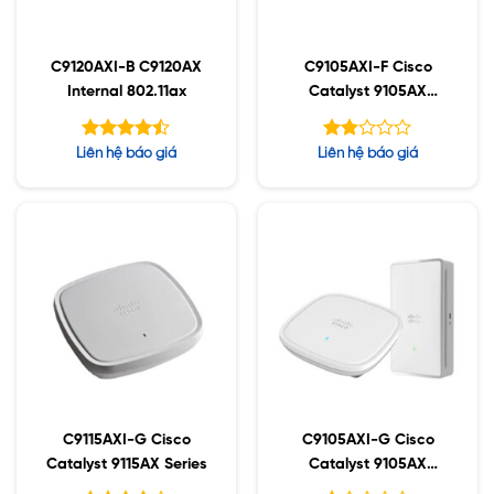
C9120AXI-B C9120AX
C9105AXI-F Cisco
Internal 802.11ax
Catalyst 9105AX
Series
Được xếp
Được
Liên hệ báo giá
Liên hệ báo giá
hạng
xếp
4.43
hạng
5 sao
1.85
5
sao
C9115AXI-G Cisco
C9105AXI-G Cisco
Catalyst 9115AX Series
Catalyst 9105AX
Series