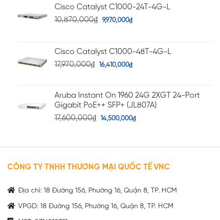
Cisco Catalyst C1000-24T-4G-L
10,870,000
₫
9,970,000
₫
Cisco Catalyst C1000-48T-4G-L
17,970,000
₫
16,410,000
₫
Aruba Instant On 1960 24G 2XGT 24-Port
Gigabit PoE++ SFP+ (JL807A)
17,600,000
₫
14,500,000
₫
CÔNG TY TNHH THƯƠNG MẠI QUỐC TẾ VNC
Địa chỉ: 18 Đường 156, Phường 16, Quận 8, TP. HCM
VPGD: 18 Đường 156, Phường 16, Quận 8, TP. HCM