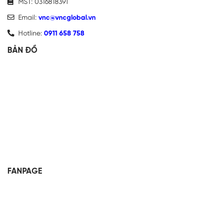
MST: 0316818391
Email:
vnc@vncglobal.vn
Hotline:
0911 658 758
BẢN ĐỒ
FANPAGE