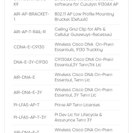
K9
software for Catalyst 9130AX AP
AIR-AP-BRACKET-
802.11 AP Low Profile Mounting
1
Bracket (Default)
Ceiling Grid Clip for APs &
AIR-AP-T-RAIL-R
Cellular Gateways-Recessed
Wireless Cisco DNA On-Prem
CDNA-E-C9130
Essentials, 9130 Tracking
C9130AX Cisco DNA On-Prem
DNA-E-3Y-C9130
Essential,3Y Term,Trk Lic
Wireless Cisco DNA On-Prem
AIR-DNA-E
Essential, Term Lic
Wireless Cisco DNA On-Prem
AIR-DNA-E-3Y
Essential, 3Y Term Lic
PI-LFAS-AP-T
Prime AP Term Licenses
PI Dev Lic for Lifecycle &
PI-LFAS-AP-T-3Y
Assurance Term 3Y
Wireless Cisco DNA On-Prem
AIR-DNA-E-T