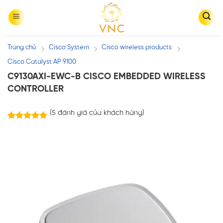
Skip
to
content
Trang chủ
Cisco System
Cisco wireless products
/
/
/
Cisco Catalyst AP 9100
C9130AXI-EWC-B CISCO EMBEDDED WIRELESS
CONTROLLER
(
5
đánh giá của khách hàng)
5
trên
5.00
5 dựa trên
đánh giá