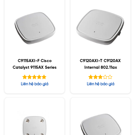
C9115AXI-F Cisco
C9120AXI-T C9120AX
Catalyst 9115AX Series
Internal 802.11ax
Được xếp
Được
Liên hệ báo giá
Liên hệ báo giá
hạng
xếp
5.00
hạng
5 sao
2.76
5 sao