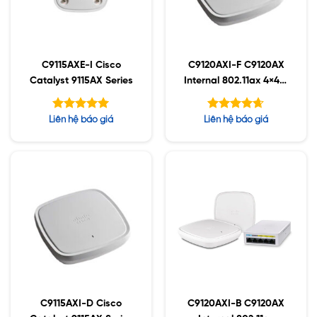
C9115AXE-I Cisco
C9120AXI-F C9120AX
Catalyst 9115AX Series
Internal 802.11ax 4×4:4
MIMO;IOT;BT5;mGig;U
SB;RHL
Được xếp
Được xếp
Liên hệ báo giá
Liên hệ báo giá
hạng
hạng
5.00
4.63
5 sao
5 sao
C9115AXI-D Cisco
C9120AXI-B C9120AX