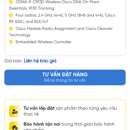
CDNA-E-C9130 Wireless Cisco DNA On-Prem
Essentials, 9130 Tracking
Four radios: 2.4 GHz (4×4), 5 GHz (8×8 and 4×4), Cisco
RF ASIC, and BLE/IoT
Cisco Flexible Radio Assignment and Cisco CleanAir
Technology
Embedded Wireless Controller
Giá bán:
Liên hệ báo giá
TƯ VẤN ĐẶT HÀNG
Để lại thông tin tư vấn
Tư vấn lắp đặt
sản phẩm theo từng yêu cầu
thực tế
Bảo hành tận nơi
trong thời gian bảo hành