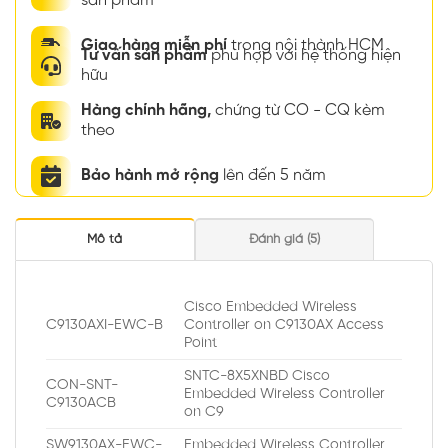
sản phẩm
Giao hàng miễn phí
trong nội thành HCM
Tư vấn sản phẩm
phù hợp với hệ thống hiện
hữu
Hàng chính hãng,
chứng từ CO - CQ kèm
theo
Bảo hành mở rộng
lên đến 5 năm
Mô tả
Đánh giá (5)
Cisco Embedded Wireless
C9130AXI-EWC-B
Controller on C9130AX Access
Point
SNTC-8X5XNBD Cisco
CON-SNT-
Embedded Wireless Controller
C9130ACB
on C9
SW9130AX-EWC-
Embedded Wireless Controller