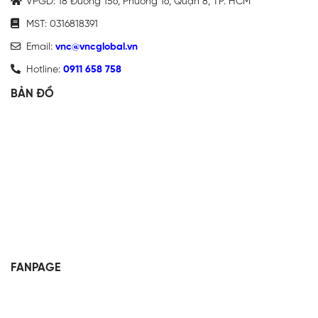
VPGD: 18 Đường 156, Phường 16, Quận 8, TP. HCM
MST: 0316818391
Email:
vnc@vncglobal.vn
Hotline:
0911 658 758
BẢN ĐỒ
FANPAGE