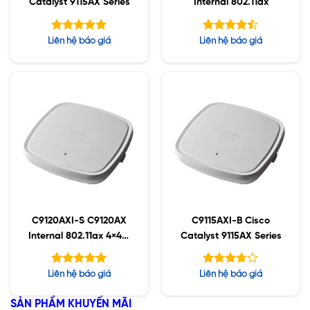
Catalyst 9115AX Series
Internal 802.11ax
Được xếp
Được xếp
Liên hệ báo giá
Liên hệ báo giá
hạng
hạng
5.00
4.43
5 sao
5 sao
C9120AXI-S C9120AX
C9115AXI-B Cisco
Internal 802.11ax 4×4:4
Catalyst 9115AX Series
MIMO;IOT;BT5;mGig;U
SB;RHL
Được xếp
Được
Liên hệ báo giá
Liên hệ báo giá
hạng
xếp
5.00
hạng
5 sao
SẢN PHẨM KHUYẾN MÃI
5
3.70