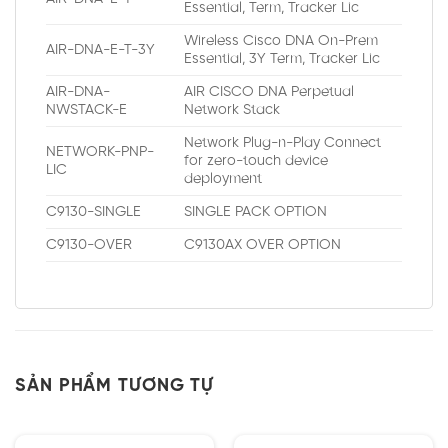
Essential, Term, Tracker Lic
Wireless Cisco DNA On-Prem
AIR-DNA-E-T-3Y
Essential, 3Y Term, Tracker Lic
AIR-DNA-
AIR CISCO DNA Perpetual
NWSTACK-E
Network Stack
Network Plug-n-Play Connect
NETWORK-PNP-
for zero-touch device
LIC
deployment
C9130-SINGLE
SINGLE PACK OPTION
C9130-OVER
C9130AX OVER OPTION
SẢN PHẨM TƯƠNG TỰ