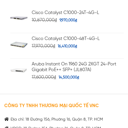
sao
Cisco Catalyst C1000-24T-4G-L
10,870,000
₫
9,970,000
₫
Cisco Catalyst C1000-48T-4G-L
17,970,000
₫
16,410,000
₫
Aruba Instant On 1960 24G 2XGT 24-Port
Gigabit PoE++ SFP+ (JL807A)
17,600,000
₫
14,500,000
₫
CÔNG TY TNHH THƯƠNG MẠI QUỐC TẾ VNC
Địa chỉ: 18 Đường 156, Phường 16, Quận 8, TP. HCM