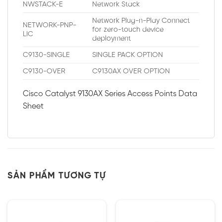
NWSTACK-E
Network Stack
Network Plug-n-Play Connect
NETWORK-PNP-
for zero-touch device
LIC
deployment
C9130-SINGLE
SINGLE PACK OPTION
C9130-OVER
C9130AX OVER OPTION
Cisco Catalyst 9130AX Series Access Points Data
Sheet
SẢN PHẨM TƯƠNG TỰ