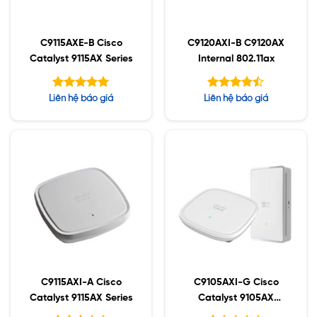
C9115AXE-B Cisco
C9120AXI-B C9120AX
Catalyst 9115AX Series
Internal 802.11ax
Được xếp
Được xếp
Liên hệ báo giá
Liên hệ báo giá
hạng
hạng
5.00
4.43
5 sao
5 sao
C9115AXI-A Cisco
C9105AXI-G Cisco
Catalyst 9115AX Series
Catalyst 9105AX
Series