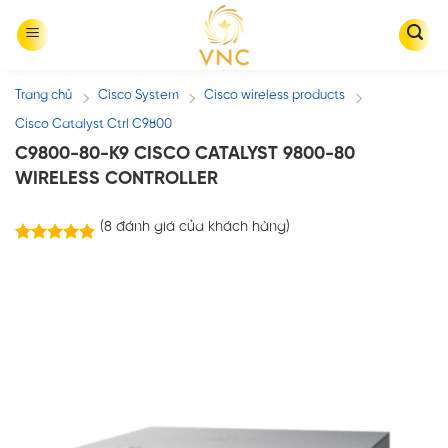
Skip
to
content
Trang chủ
Cisco System
Cisco wireless products
/
/
/
Cisco Catalyst Ctrl C9800
C9800-80-K9 CISCO CATALYST 9800-80
WIRELESS CONTROLLER
(
8
đánh giá của khách hàng)
8
trên 5
4.88
dựa trên
đánh giá