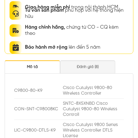
Giao hàng miễn phí
trong nội thành HCM
Tư vấn sản phẩm
phù hợp với hệ thống hiện
hữu
Hàng chính hãng,
chứng từ CO - CQ kèm
theo
Bảo hành mở rộng
lên đến 5 năm
Mô tả
Đánh giá (8)
Cisco Catalyst 9800-80
C9800-80-K9
Wireless Controller
SNTC-8X5XNBD Cisco
CON-SNT-C98008KC
Catalyst 9800-80 Wireless
Controll
Cisco Catalyst 9800 Series
LIC-C9800-DTLS-K9
Wireless Controller DTLS
License