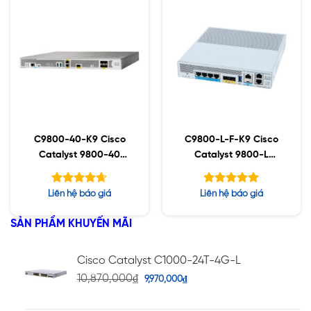
C9800-40-K9 Cisco
C9800-L-F-K9 Cisco
Catalyst 9800-40
Catalyst 9800-L
Wireless Controller
Wireless Controller
Fiber Uplink
Được xếp
Được xếp
Liên hệ báo giá
Liên hệ báo giá
hạng
hạng
4.63
5.00
5 sao
5 sao
SẢN PHẨM KHUYẾN MÃI
Cisco Catalyst C1000-24T-4G-L
10,870,000
₫
9,970,000
₫