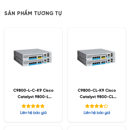
SẢN PHẨM TƯƠNG TỰ
C9800-L-C-K9 Cisco
C9800-CL-K9 Cisco
Catalyst 9800-L
Catalyst 9800-CL
Wireless Controller
Wireless Controller for
Copper Uplink
Cloud
Được xếp
Được xếp
Liên hệ báo giá
Liên hệ báo giá
hạng
hạng
4.80
5
4.25
5 sao
sao