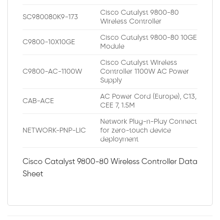
Cisco Catalyst 9800-80
SC980080K9-173
Wireless Controller
Cisco Catalyst 9800-80 10GE
C9800-10X10GE
Module
Cisco Catalyst Wireless
C9800-AC-1100W
Controller 1100W AC Power
Supply
AC Power Cord (Europe), C13,
CAB-ACE
CEE 7, 1.5M
Network Plug-n-Play Connect
NETWORK-PNP-LIC
for zero-touch device
deployment
Cisco Catalyst 9800-80 Wireless Controller Data
Sheet