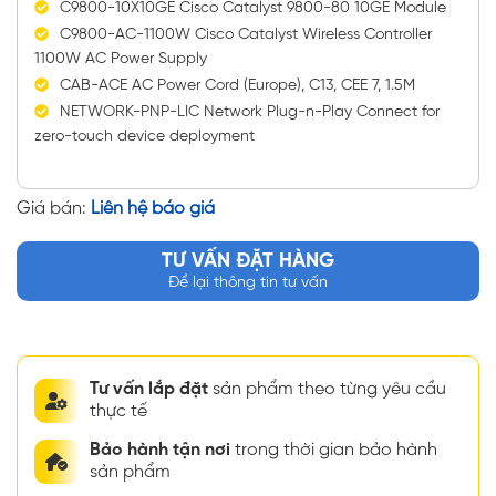
C9800-10X10GE Cisco Catalyst 9800-80 10GE Module
C9800-AC-1100W Cisco Catalyst Wireless Controller
1100W AC Power Supply
CAB-ACE AC Power Cord (Europe), C13, CEE 7, 1.5M
NETWORK-PNP-LIC Network Plug-n-Play Connect for
zero-touch device deployment
Giá bán:
Liên hệ báo giá
TƯ VẤN ĐẶT HÀNG
Để lại thông tin tư vấn
Tư vấn lắp đặt
sản phẩm theo từng yêu cầu
thực tế
Bảo hành tận nơi
trong thời gian bảo hành
sản phẩm