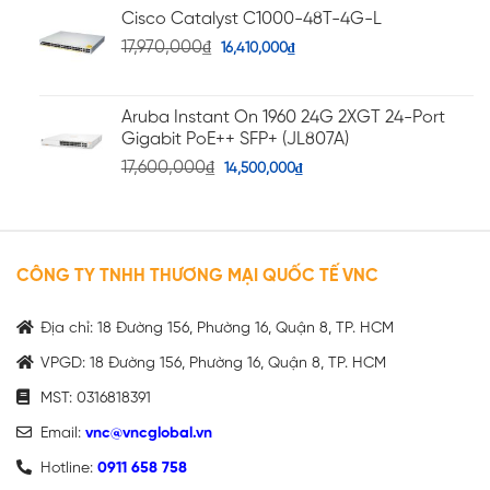
Cisco Catalyst C1000-48T-4G-L
17,970,000
₫
16,410,000
₫
Aruba Instant On 1960 24G 2XGT 24-Port
Gigabit PoE++ SFP+ (JL807A)
17,600,000
₫
14,500,000
₫
CÔNG TY TNHH THƯƠNG MẠI QUỐC TẾ VNC
Địa chỉ: 18 Đường 156, Phường 16, Quận 8, TP. HCM
VPGD: 18 Đường 156, Phường 16, Quận 8, TP. HCM
MST: 0316818391
Email:
vnc@vncglobal.vn
Hotline:
0911 658 758