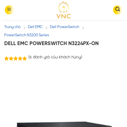
Skip
to
content
Trang chủ
Dell EMC
Dell PowerSwitch
/
/
/
PowerSwitch N3200 Series
DELL EMC POWERSWITCH N3224PX-ON
(
6
đánh giá của khách hàng)
6
trên
5.00
5 dựa trên
đánh giá