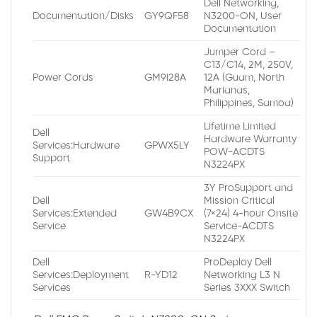
Dell Networking,
Documentation/Disks
GY9QF58
N3200-ON, User
Documentation
Jumper Cord –
C13/C14, 2M, 250V,
Power Cords
GM9I28A
12A (Guam, North
Marianas,
Philippines, Samoa)
Lifetime Limited
Dell
Hardware Warranty
Services:Hardware
GPWX5LY
POW-ACDTS
Support
N3224PX
3Y ProSupport and
Dell
Mission Critical
Services:Extended
GW4B9CX
(7×24) 4-hour Onsite
Service
Service-ACDTS
N3224PX
Dell
ProDeploy Dell
Services:Deployment
R-YD12
Networking L3 N
Services
Series 3XXX Switch