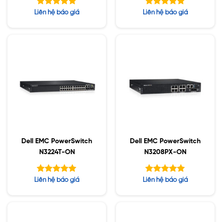
Được xếp
Được xếp
Liên hệ báo giá
Liên hệ báo giá
hạng
hạng
5.00
5.00
5 sao
5 sao
Dell EMC PowerSwitch
Dell EMC PowerSwitch
N3224T-ON
N3208PX-ON
Được xếp
Được xếp
Liên hệ báo giá
Liên hệ báo giá
hạng
hạng
5.00
5.00
5 sao
5 sao