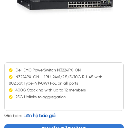
Dell EMC PowerSwitch N3224PX-ON
N3224PX-ON – 1RU, 24×1/2.5/5/10G RJ-45 with
802.3bt Type-4 (90W) PoE on all ports
400G Stacking with up to 12 members
25G Uplinks to aggregation
Giá bán:
Liên hệ báo giá