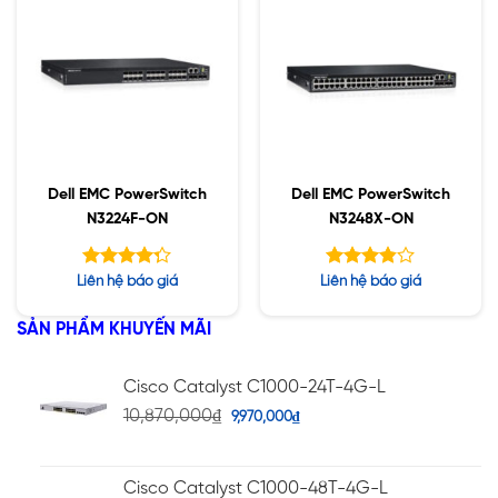
Dell EMC PowerSwitch
Dell EMC PowerSwitch
N3224F-ON
N3248X-ON
Được xếp
Được
Liên hệ báo giá
Liên hệ báo giá
hạng
xếp
5
hạng
4.25
SẢN PHẨM KHUYẾN MÃI
5
3.80
sao
sao
Cisco Catalyst C1000-24T-4G-L
10,870,000
₫
9,970,000
₫
Cisco Catalyst C1000-48T-4G-L