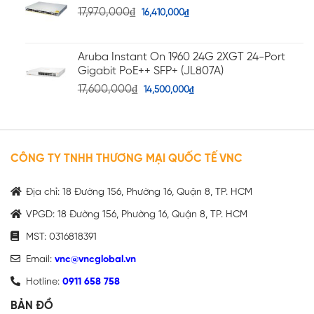
17,970,000
₫
16,410,000
₫
Aruba Instant On 1960 24G 2XGT 24-Port
Gigabit PoE++ SFP+ (JL807A)
17,600,000
₫
14,500,000
₫
CÔNG TY TNHH THƯƠNG MẠI QUỐC TẾ VNC
Địa chỉ: 18 Đường 156, Phường 16, Quận 8, TP. HCM
VPGD: 18 Đường 156, Phường 16, Quận 8, TP. HCM
MST: 0316818391
Email:
vnc@vncglobal.vn
Hotline:
0911 658 758
BẢN ĐỒ