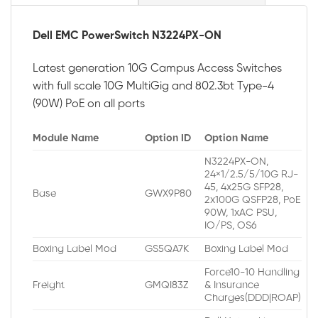
Dell EMC PowerSwitch N3224PX-ON
Latest generation 10G Campus Access Switches
with full scale 10G MultiGig and 802.3bt Type-4
(90W) PoE on all ports
Module Name
Option ID
Option Name
N3224PX-ON,
24×1/2.5/5/10G RJ-
45, 4x25G SFP28,
Base
GWX9P80
2x100G QSFP28, PoE
90W, 1xAC PSU,
IO/PS, OS6
Boxing Label Mod
GS5QA7K
Boxing Label Mod
Force10-10 Handling
Freight
GMQI83Z
& Insurance
Charges(DDD|ROAP)