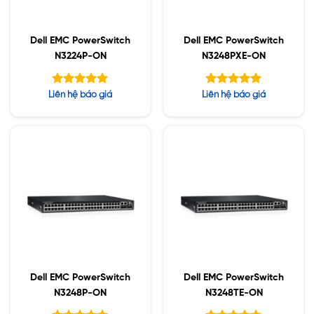
Dell EMC PowerSwitch
Dell EMC PowerSwitch
N3224P-ON
N3248PXE-ON
Được xếp
Được xếp
Liên hệ báo giá
Liên hệ báo giá
hạng
hạng
5.00
5.00
5 sao
5 sao
Dell EMC PowerSwitch
Dell EMC PowerSwitch
N3248P-ON
N3248TE-ON