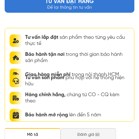
TƯ VẤN ĐẶT HÀNG
Để lại thông tin tư vấn
Tư vấn lắp đặt
sản phẩm theo từng yêu cầu
thực tế
Bảo hành tận nơi
trong thời gian bảo hành
sản phẩm
Giao hàng miễn phí
trong nội thành HCM
Tư vấn sản phẩm
phù hợp với hệ thống hiện
hữu
Hàng chính hãng,
chứng từ CO - CQ kèm
theo
Bảo hành mở rộng
lên đến 5 năm
Mô tả
Đánh giá (6)