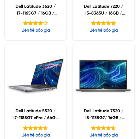
Dell Latitude 3520 /
Dell Latitude 7220 /
I7-1165G7 / 16GB /
I5-8365U / 16GB /
512GB SSD / MX450
512GB SSD / 11.6 FHD /
2GB / 15.6 FHD /
5MP CAMERA / DUAL
Được xếp
Được xếp
Liên hệ báo giá
Liên hệ báo giá
WIN10
MIC / WIN10
hạng
hạng
4.18
5.00
5 sao
5 sao
Dell Latitude 5520 /
Dell Latitude 7520 /
I7-1185G7 vPro / 64GB
I5-1135G7/ 16GB /
/ 512GB SSD / MX450
512GB SSD / 15.6FHD /
/ 15.6FHD / FHD+IR
FHD IR CAMERA / MIC
Được xếp
Được xếp
Liên hệ báo giá
Liên hệ báo giá
CAMERA / WIN10
/ WIN10