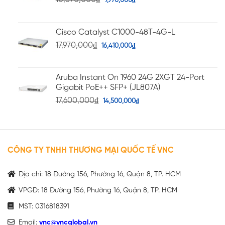
9,970,000
₫
Cisco Catalyst C1000-48T-4G-L
17,970,000
₫
16,410,000
₫
Aruba Instant On 1960 24G 2XGT 24-Port
Gigabit PoE++ SFP+ (JL807A)
17,600,000
₫
14,500,000
₫
CÔNG TY TNHH THƯƠNG MẠI QUỐC TẾ VNC
Địa chỉ: 18 Đường 156, Phường 16, Quận 8, TP. HCM
VPGD: 18 Đường 156, Phường 16, Quận 8, TP. HCM
MST: 0316818391
Email:
vnc@vncglobal.vn