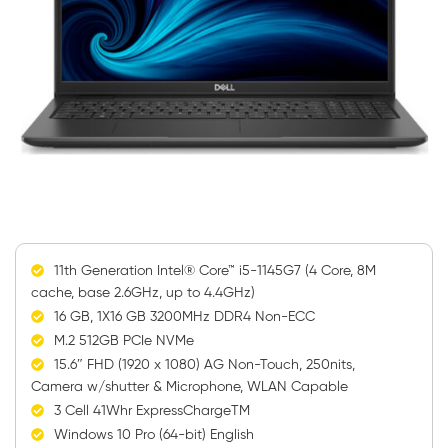
11th Generation Intel® Core™ i5-1145G7 (4 Core, 8M
cache, base 2.6GHz, up to 4.4GHz)
16 GB, 1X16 GB 3200MHz DDR4 Non-ECC
M.2 512GB PCIe NVMe
15.6″ FHD (1920 x 1080) AG Non-Touch, 250nits,
Camera w/shutter & Microphone, WLAN Capable
3 Cell 41Whr ExpressChargeTM
Windows 10 Pro (64-bit) English