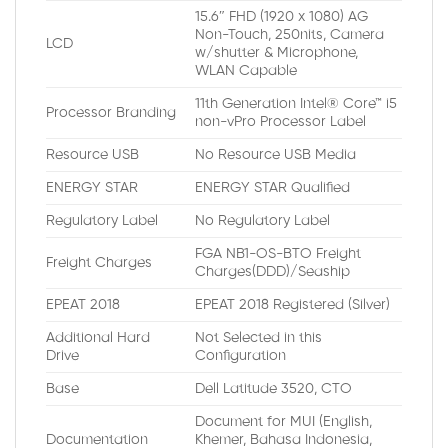
15.6″ FHD (1920 x 1080) AG
Non-Touch, 250nits, Camera
LCD
w/shutter & Microphone,
WLAN Capable
11th Generation Intel® Core™ i5
Processor Branding
non-vPro Processor Label
Resource USB
No Resource USB Media
ENERGY STAR
ENERGY STAR Qualified
Regulatory Label
No Regulatory Label
FGA NB1-OS-BTO Freight
Freight Charges
Charges(DDD)/Seaship
EPEAT 2018
EPEAT 2018 Registered (Silver)
Additional Hard
Not Selected in this
Drive
Configuration
Base
Dell Latitude 3520, CTO
Document for MUI (English,
Documentation
Khemer, Bahasa Indonesia,