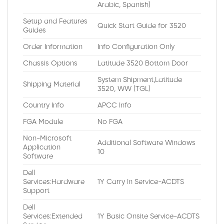
Arabic, Spanish)
Setup and Features
Quick Start Guide for 3520
Guides
Order Information
Info Configuration Only
Chassis Options
Latitude 3520 Bottom Door
System Shipment,Latitude
Shipping Material
3520, WW (TGL)
Country Info
APCC Info
FGA Module
No FGA
Non-Microsoft
Additional Software Windows
Application
10
Software
Dell
Services:Hardware
1Y Carry In Service-ACDTS
Support
Dell
Services:Extended
1Y Basic Onsite Service-ACDTS