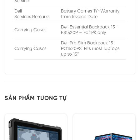
Service
Dell
Battery Carries 1Yr Warranty
Services:Remarks
from Invoice Date
Dell Essential Backpack 15 –
Carrying Cases
ES1520P – For PK only
Dell Pro Slim Backpack 15
Carrying Cases
PO1520PS Fits most laptops
up to 15″
SẢN PHẨM TƯƠNG TỰ