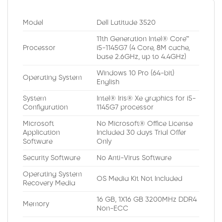
Model
Dell Latitude 3520
11th Generation Intel® Core™
Processor
i5-1145G7 (4 Core, 8M cache,
base 2.6GHz, up to 4.4GHz)
Windows 10 Pro (64-bit)
Operating System
English
System
Intel® Iris® Xe graphics for i5-
Configuration
1145G7 processor
Microsoft
No Microsoft® Office License
Application
Included 30 days Trial Offer
Software
Only
Security Software
No Anti-Virus Software
Operating System
OS Media Kit Not Included
Recovery Media
16 GB, 1X16 GB 3200MHz DDR4
Memory
Non-ECC