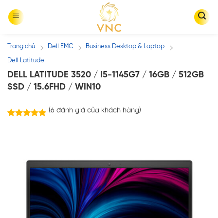
Skip
to
content
Trang chủ
Dell EMC
Business Desktop & Laptop
/
/
/
Dell Latitude
DELL LATITUDE 3520 / I5-1145G7 / 16GB / 512GB
SSD / 15.6FHD / WIN10
(
6
đánh giá của khách hàng)
6
trên
5.00
5 dựa trên
đánh giá