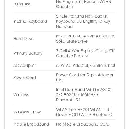
No Fingerprint Reader, WLAN
PalmRest
Capable
Single Pointing Non-Backlit
Internal Keyboard
Keyboard, US English, 10 Key
Numpad
M.2 512GB PCIe NVMe Class 35
Hard Drive
Solid State Drive
3 Cell 41Whr ExpressChargeTM
Primary Battery
Capable Battery
AC Adapter
65W AC Adapter, 4.5mm Barrel
Power Cord for 3-pin Adapter
Power Cord
(US)
Intel Dual Band Wi-Fi 6 AX201
Wireless
2×2 802.11ax 160MHz +
Bluetooth 5.1
WLAN Intel AX201 WLAN + BT
Wireless Driver
Driver MOD (WIFI + Bluetooth)
Mobile Broadband
No Mobile Broadband Card