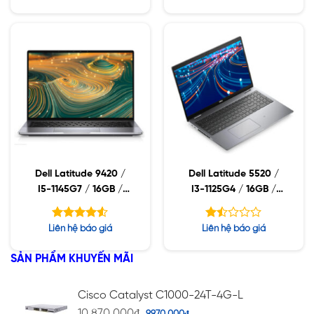
hạng
hạng
4.57
4.60
5 sao
5 sao
Dell Latitude 9420 /
Dell Latitude 5520 /
I5-1145G7 / 16GB /
I3-1125G4 / 16GB /
SSD512GB / 14QHD+ /
512GB SSD / 15.6FHD /
TOUCH / IR CAM / MIC
FHD+IR CAMERA /
Được xếp
Được
Liên hệ báo giá
Liên hệ báo giá
/ SAFESHUTTER /
WIN10
hạng
xếp
4.50
hạng
WIN10
5 sao
SẢN PHẨM KHUYẾN MÃI
1.46
5
sao
Cisco Catalyst C1000-24T-4G-L
10,870,000
₫