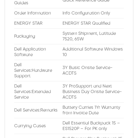
Quick Reference Guide
Guides
Order Information
Info Configuration Only
ENERGY STAR
ENERGY STAR Qualified
System Shipment, Latitude
Packaging
7520, 65W
Dell Application
Additional Software Windows
Software
10
Dell
3Y Basic Onsite Service-
Services:Hardware
ACDTS
Support
Dell
3Y ProSupport and Next
Services:Extended
Business Day Onsite Service-
Service
ACDTS
Battery Carries 1Yr Warranty
Dell Services:Remarks
from Invoice Date
Dell Essential Backpack 15 –
Carrying Cases
ES1520P – For PK only