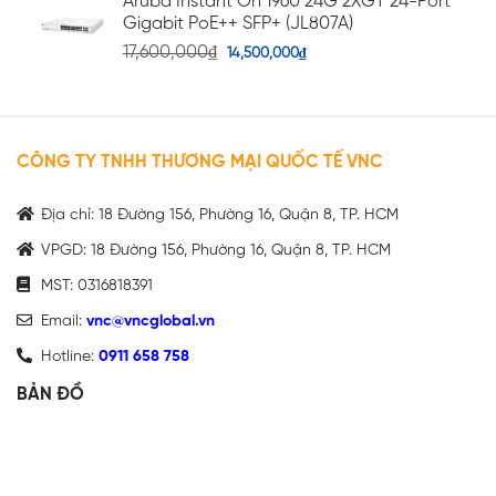
Aruba Instant On 1960 24G 2XGT 24-Port
Gigabit PoE++ SFP+ (JL807A)
17,600,000
₫
14,500,000
₫
CÔNG TY TNHH THƯƠNG MẠI QUỐC TẾ VNC
Địa chỉ: 18 Đường 156, Phường 16, Quận 8, TP. HCM
VPGD: 18 Đường 156, Phường 16, Quận 8, TP. HCM
MST: 0316818391
Email:
vnc@vncglobal.vn
Hotline:
0911 658 758
BẢN ĐỒ