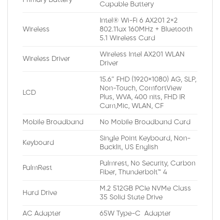
Capable Battery
Intel® Wi-Fi 6 AX201 2×2
Wireless
802.11ax 160MHz + Bluetooth
5.1 Wireless Card
Wireless Intel AX201 WLAN
Wireless Driver
Driver
15.6″ FHD (1920×1080) AG, SLP,
Non-Touch, ComfortView
LCD
Plus, WVA, 400 nits, FHD IR
Cam,Mic, WLAN, CF
Mobile Broadband
No Mobile Broadband Card
Single Point Keyboard, Non-
Keyboard
Backlit, US English
Palmrest, No Security, Carbon
PalmRest
Fiber, Thunderbolt™ 4
M.2 512GB PCIe NVMe Class
Hard Drive
35 Solid State Drive
AC Adapter
65W Type-C Adapter