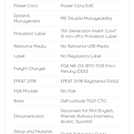
Power Cord
Power Cord (UK)
Systems
ME Disable Manageability
Management
11th Generation Intel® Core™
Processor Label
i5 non-vPro Processor Label
Resource Media
No Resource USB Media
Label
No Regulatory Label
FGA NB-OS-BTO FOB From
Freight Charges
Penang (DDD)
EPEAT 2018
EPEAT 2018 Registered (Gold)
FGA Module
No FGA
Base
Dell Latitude 7520 CTO
Document for MUI (English,
Documentation
Khemer, Bahasa Indonesia,
Arabic, Spanish)
Setup and Features