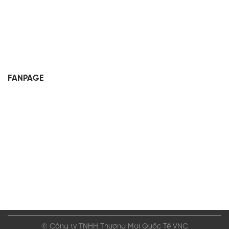
FANPAGE
© Công ty TNHH Thương Mại Quốc Tế VNC