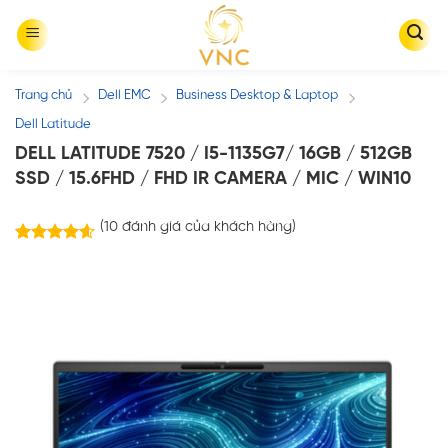
Skip
to
content
Trang chủ
Dell EMC
Business Desktop & Laptop
/
/
/
Dell Latitude
DELL LATITUDE 7520 / I5-1135G7/ 16GB / 512GB
SSD / 15.6FHD / FHD IR CAMERA / MIC / WIN10
(
10
đánh giá của khách hàng)
10
trên
4.60
5 dựa trên
đánh giá