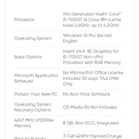
11th Generation Intel® Core™
Processor
i5-1135G7 (4 Core, 8M cache,
base 2.4GHz, up to 4.2GHz)
Windows 10 Pro (64-bit)
Operating System
English
Intel® Iris® XE Graphics for
Base Options
i5-1135G7 Non-vPro
Processor with 8GB Memory
No Microsoft® Office License
Microsoft Application
Included 30 days Trial Offer
Software
Only
Protect Your New PC
No Anti-Virus Software
Operating System
OS Media Kit Not Included
Recovery Options
4267 MHz LPDDR4x
8 GB, Non-ECC, Integrated
Memory
3 Cell 42Whr ExpressCharge
Primary Battery