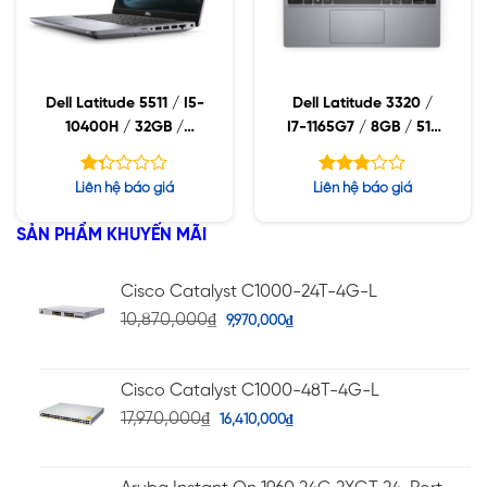
Dell Latitude 5511 / I5-
Dell Latitude 3320 /
10400H / 32GB /
I7-1165G7 / 8GB / 512
512GB SSD / MX250 /
GB / 13.3 FHD
15.6FHD WVA / WIN10
Được
Được
Liên hệ báo giá
Liên hệ báo giá
xếp
xếp
hạng
hạng
SẢN PHẨM KHUYẾN MÃI
1.32
2.77
5
5 sao
sao
Cisco Catalyst C1000-24T-4G-L
10,870,000
₫
9,970,000
₫
Cisco Catalyst C1000-48T-4G-L
17,970,000
₫
16,410,000
₫