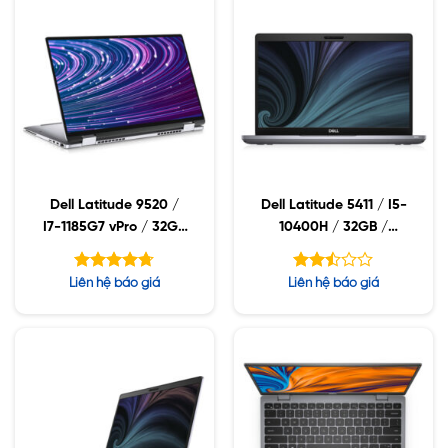
Dell Latitude 9520 /
Dell Latitude 5411 / I5-
I7-1185G7 vPro / 32GB
10400H / 32GB /
/ SSD 512GB / 15″FHD
512GB SSD / 14 FHD
(16:9) / IR CAMERA /
WVA / WIN10
Được xếp
Được
Liên hệ báo giá
Liên hệ báo giá
MIC / WIN10
hạng
xếp
4.71
hạng
5 sao
2.49
5 sao