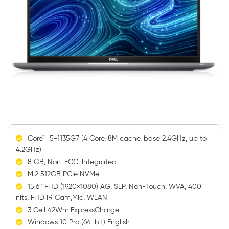
Core™ i5-1135G7 (4 Core, 8M cache, base 2.4GHz, up to
4.2GHz)
8 GB, Non-ECC, Integrated
M.2 512GB PCIe NVMe
15.6″ FHD (1920×1080) AG, SLP, Non-Touch, WVA, 400
nits, FHD IR Cam,Mic, WLAN
3 Cell 42Whr ExpressCharge
Windows 10 Pro (64-bit) English