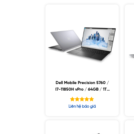
Dell Mobile Precision 5760 /
I7-11850H vPro / 64GB / 1TB
SSD / NVIDIA RTX A3000 6GB
GDDR6 / 17″WLED UHD+ /
Được xếp
Liên hệ báo giá
WIN10
hạng
5.00
5 sao