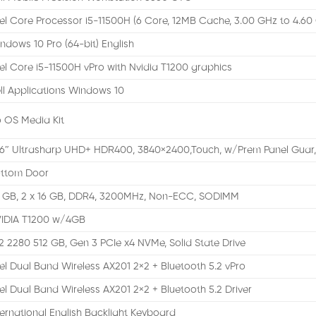
tel Core Processor i5-11500H (6 Core, 12MB Cache, 3.00 GHz to 4.60
ndows 10 Pro (64-bit) English
tel Core i5-11500H vPro with Nvidia T1200 graphics
ll Applications Windows 10
 OS Media Kit
.6″ Ultrasharp UHD+ HDR400, 3840×2400,Touch, w/Prem Panel Guar
ttom Door
 GB, 2 x 16 GB, DDR4, 3200MHz, Non-ECC, SODIMM
IDIA T1200 w/4GB
2 2280 512 GB, Gen 3 PCIe x4 NVMe, Solid State Drive
tel Dual Band Wireless AX201 2×2 + Bluetooth 5.2 vPro
tel Dual Band Wireless AX201 2×2 + Bluetooth 5.2 Driver
ternational English Backlight Keyboard