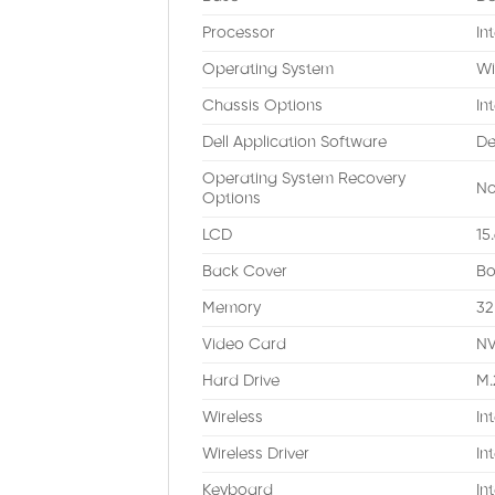
Processor
In
Operating System
Wi
Chassis Options
In
Dell Application Software
De
Operating System Recovery
No
Options
LCD
15
Back Cover
Bo
Memory
32
Video Card
NV
Hard Drive
M.
Wireless
In
Wireless Driver
In
Keyboard
In