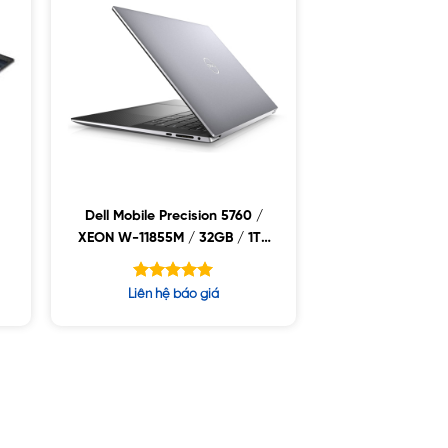
Dell Mobile Precision 5760 /
XEON W-11855M / 32GB / 1TB
B
SSD / NVIDIA RTX A2000 4GB
GDDR6 / 17″WLED FHD+ /
Được xếp
Liên hệ báo giá
WIN10
hạng
5.00
5 sao