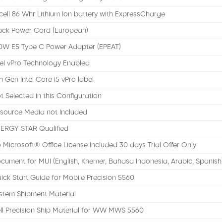
cell 86 Whr Lithium Ion battery with ExpressCharge
ack Power Cord (European)
0W E5 Type C Power Adapter (EPEAT)
tel vPro Technology Enabled
th Gen Intel Core i5 vPro label
t Selected in this Configuration
source Media not Included
ERGY STAR Qualified
 Microsoft® Office License Included 30 days Trial Offer Only
cument for MUI (English, Khemer, Bahasa Indonesia, Arabic, Spanish
ick Start Guide for Mobile Precision 5560
stem Shipment Material
ll Precision Ship Material for WW MWS 5560