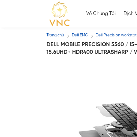
Skip
to
Về Chúng Tôi
Dịch 
content
Trang chủ
Dell EMC
Dell Precision workstat
/
/
DELL MOBILE PRECISION 5560 / I5
15.6UHD+ HDR400 ULTRASHARP / 