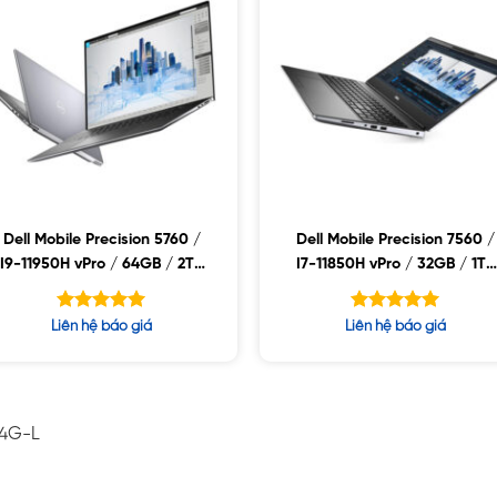
Dell Mobile Precision 5760 /
Dell Mobile Precision 7560 /
I9-11950H vPro / 64GB / 2TB
I7-11850H vPro / 32GB / 1TB
SSD / NVIDIA RTX A3000 6GB
SSD / NVIDIA RTX A2000 4G
GDDR6 / 17″WLED UHD+ /
/ 15.6FHD / WIN10
Được xếp
Được xếp
Liên hệ báo giá
Liên hệ báo giá
WIN10
hạng
hạng
5.00
5.00
5 sao
5 sao
-4G-L