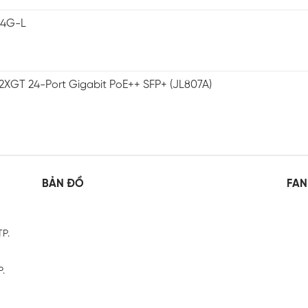
-4G-L
2XGT 24-Port Gigabit PoE++ SFP+ (JL807A)
BẢN ĐỒ
FAN
TP.
P.