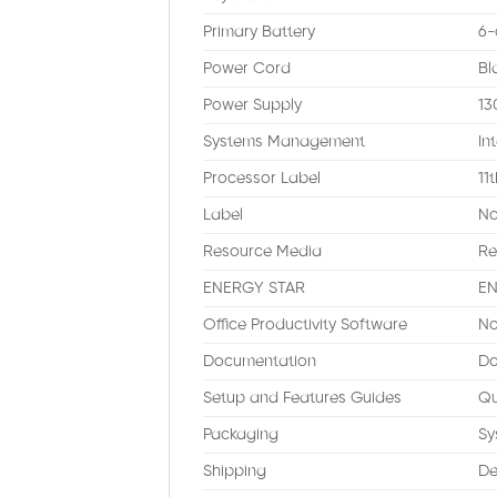
Primary Battery
6-
Power Cord
Bl
Power Supply
13
Systems Management
In
Processor Label
11
Label
No
Resource Media
Re
ENERGY STAR
EN
Office Productivity Software
No
Documentation
Do
Setup and Features Guides
Qu
Packaging
Sy
Shipping
De