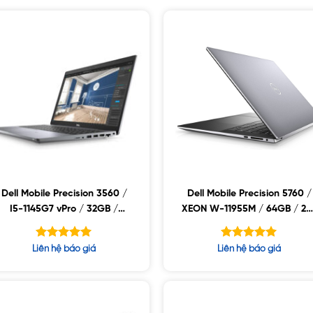
Dell Mobile Precision 3560 /
Dell Mobile Precision 5760 /
I5-1145G7 vPro / 32GB /
XEON W-11955M / 64GB / 2T
512GB SSD / NVIDIA T500
SSD / NVIDIA RTX A3000 /
2GB / 15.6 FHD / WIN10
17″WLED UHD+ / WIN10 WS
Được xếp
Được xếp
Liên hệ báo giá
Liên hệ báo giá
hạng
hạng
5.00
5.00
5 sao
5 sao