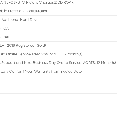
A NB-OS-BTO Freight Charges(DDD|ROAP)
bile Precision Configuration
 Additional Hard Drive
 FGA
 RAID
EAT 2018 Registered (Gold)
sic Onsite Service 12Months-ACDTS, 12 Month(s)
oSupport and Next Business Day Onsite Service-ACDTS, 12 Month(s)
ttery Carries 1 Year Warranty from Invoice Date