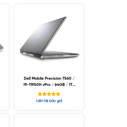
Dell Mobile Precision 7560 /
B
I9-11950H vPro / 64GB / 1TB
SSD / Nvidia RTX A4000 8GB
+
/ 15.6FHD / Win10
Được xếp
Liên hệ báo giá
hạng
5.00
5 sao