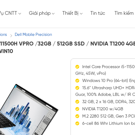
Vụ CNTT
Giải pháp
Thiết Bị
Tin tức
Tìm kiếm
ions
Dell Mobile Precision
/
-11500H VPRO /32GB / 512GB SSD / NVIDIA T1200 4G
WIN10
Intel Core Processor i5-115
GHz, 45W, vPro)
Windows 10 Pro (64-bit) Eng
15.6″ Ultrasharp UHD+ HD
Guar, 100% Adobe, LBL w/ IR
32 GB, 2 x 16 GB, DDR4, 
NVIDIA T1200 w/4GB
M.2 2280 512 GB, Gen 3 PCI
6-cell 86 Whr Lithium Ion 