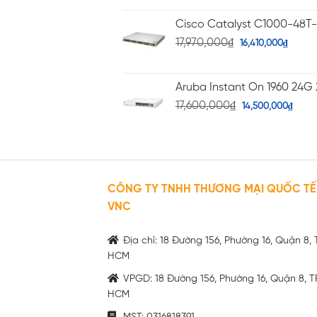
Cisco Catalyst C1000-48T
17,970,000
₫
16,410,000
₫
Aruba Instant On 1960 24G 
17,600,000
₫
14,500,000
₫
CÔNG TY TNHH THƯƠNG MẠI QUỐC TẾ
VNC
Địa chỉ: 18 Đường 156, Phường 16, Quận 8, 
HCM
VPGD: 18 Đường 156, Phường 16, Quận 8, T
HCM