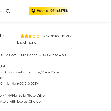
Hotline:
0911658758
B /
(
1269
đánh giá của
1268
khách hàng)
3.02
trên 5
dựa
trên
00H (6 Core, 12MB Cache, 3.00 GHz to 4.60
đánh
giá
lish
R400, 3840×2400,Touch, w/Prem Panel
 Cam
3200MHz, Non-ECC, SODIMM
e x4 NVMe, Solid State Drive
battery with ExpressCharge