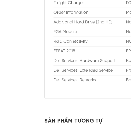
Freight Charges
FG
Order Information
Mo
Additional Hard Drive (2nd HD)
No
FGA Module
No
Raid Connectivity
NO
EPEAT 2018
EP
Dell Services: Hardware Support
Ba
Dell Services: Extended Service
Pr
Dell Services: Remarks
Ba
SẢN PHẨM TƯƠNG TỰ