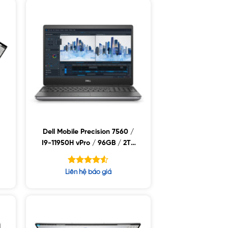
Dell Mobile Precision 7560 /
B
I9-11950H vPro / 96GB / 2TB
SSD / Nvidia Rtx 3080 16GB /
p
15.6Fhd / Win10
Được xếp
Liên hệ báo giá
hạng
4.50
5 sao