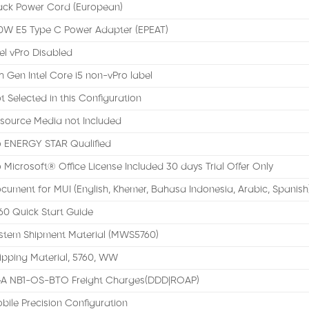
ack Power Cord (European)
0W E5 Type C Power Adapter (EPEAT)
tel vPro Disabled
th Gen Intel Core i5 non-vPro label
t Selected in this Configuration
source Media not Included
 ENERGY STAR Qualified
 Microsoft® Office License Included 30 days Trial Offer Only
cument for MUI (English, Khemer, Bahasa Indonesia, Arabic, Spanish
60 Quick Start Guide
stem Shipment Material (MWS5760)
ipping Material, 5760, WW
A NB1-OS-BTO Freight Charges(DDD|ROAP)
bile Precision Configuration