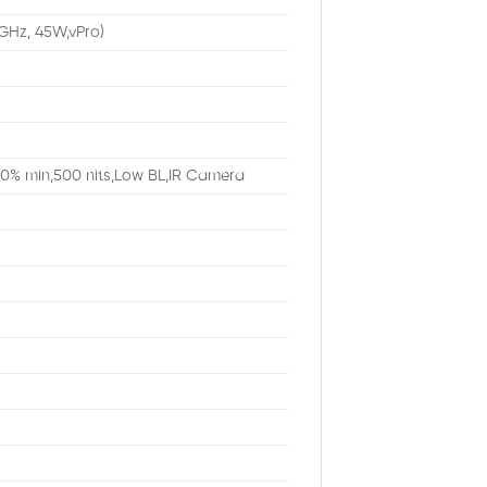
 GHz, 45W,vPro)
00% min,500 nits,Low BL,IR Camera