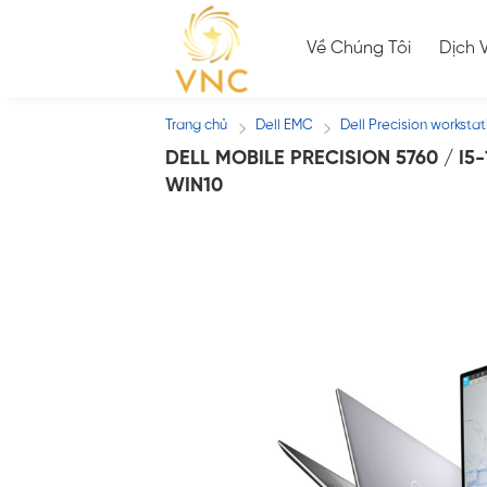
Skip
to
Về Chúng Tôi
Dịch 
content
Trang chủ
Dell EMC
Dell Precision workstat
/
/
DELL MOBILE PRECISION 5760 / I5-
WIN10