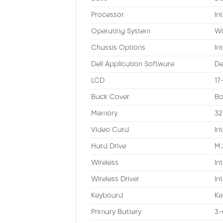
Processor
In
Operating System
Wi
Chassis Options
In
Dell Application Software
De
LCD
17
Back Cover
Bo
Memory
32
Video Card
In
Hard Drive
M.
Wireless
In
Wireless Driver
In
Keyboard
Ke
Primary Battery
3-