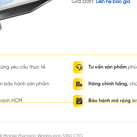
Giá bán:
Liên hệ báo giá
ừng yêu cầu thực tế
Tư vấn sản phẩm
phù 
ian bảo hành sản phẩm
Hàng chính hãng,
chứ
thành HCM
Bảo hành mở rộng
lê
ll Mobile Precision Workstation 5760 CTO