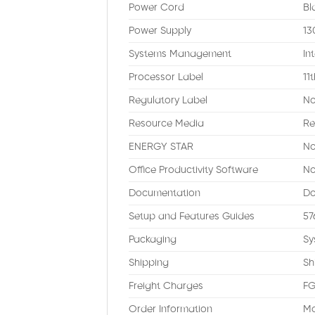
Power Cord
Bl
Power Supply
13
Systems Management
In
Processor Label
11
Regulatory Label
No
Resource Media
Re
ENERGY STAR
No
Office Productivity Software
No
Documentation
Do
Setup and Features Guides
57
Packaging
Sy
Shipping
Sh
Freight Charges
FG
Order Information
Mo