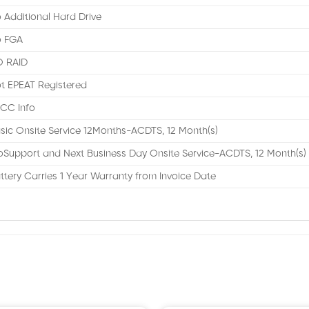
 Additional Hard Drive
 FGA
 RAID
t EPEAT Registered
CC Info
sic Onsite Service 12Months-ACDTS, 12 Month(s)
oSupport and Next Business Day Onsite Service-ACDTS, 12 Month(s)
ttery Carries 1 Year Warranty from Invoice Date