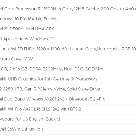
tel Core Processor i5-11500H (6 Core, 12MB Cache, 2.90 GHz to 4.60
ndows 10 Pro (64-bit) English
tel i5-11500H, Intel UMA GFX
ll Applications Windows 10
-inch, WLED FHD+, 1920 x 1200, 60 Hz, Anti-Glare,Non-touch,sRGB 1
ttom Cover WW
 GB, 2 x 16 GB, DDR4, 3200MHz, Non-ECC, SODIMM
tel® UHD Graphics for 11th Gen Intel® Processors
2 2280 1 TB, Gen 3 PCIe x4 NVMe, Solid State Drive
tel Dual Band Wireless AX201 2×2 + Bluetooth 5.2 vPro
tel® Wi-Fi 6 AX201, (6GHz), 2×2 with BT5.2
yboard for US English (Backlit)
cell 56Whr Lithium Ion