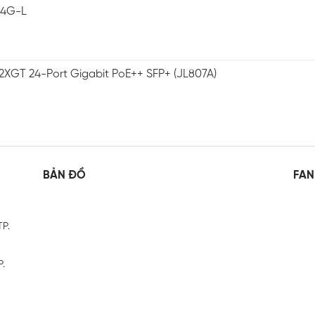
-4G-L
2XGT 24-Port Gigabit PoE++ SFP+ (JL807A)
BẢN ĐỒ
FAN
TP.
P.