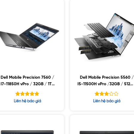
Dell Mobile Precision 7560 /
Dell Mobile Precision 5560 /
I7-11850H vPro / 32GB / 1TB
I5-11500H vPro /32GB / 512G
SSD / NVIDIA RTX A2000 4GB
SSD / NVIDIA T1200 4GB /
/ 15.6FHD / WIN10
15.6UHD+ HDR400 UltraShar
Được xếp
Được
Liên hệ báo giá
Liên hệ báo giá
/ WIN10
hạng
xếp
5.00
hạng
5 sao
5
3.02
sao