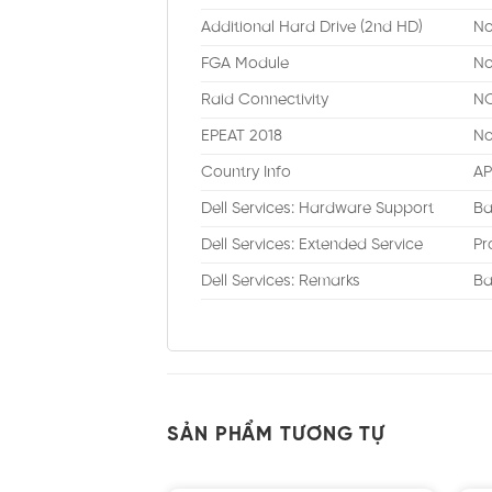
Additional Hard Drive (2nd HD)
No
FGA Module
No
Raid Connectivity
NO
EPEAT 2018
No
Country Info
AP
Dell Services: Hardware Support
Ba
Dell Services: Extended Service
Pr
Dell Services: Remarks
Ba
SẢN PHẨM TƯƠNG TỰ