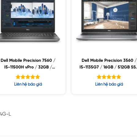
Dell Mobile Precision 7560 /
Dell Mobile Precision 3560 /
I5-11500H vPro / 32GB /
I5-1135G7 / 16GB / 512GB SS
512GB SSD / 15.6FHD / WIN10
/ 15.6 FHD / RGB CAMERA &
MIC / WIN10
Được xếp
Được xếp
Liên hệ báo giá
Liên hệ báo giá
hạng
hạng
5.00
5.00
5 sao
5 sao
-4G-L