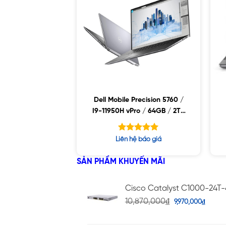
Dell Mobile Precision 5760 /
I9-11950H vPro / 64GB / 2TB
SSD / NVIDIA RTX A3000 6GB
GDDR6 / 17″WLED UHD+ /
Được xếp
Liên hệ báo giá
WIN10
hạng
5.00
5 sao
SẢN PHẨM KHUYẾN MÃI
Cisco Catalyst C1000-24T
10,870,000
₫
9,970,000
₫