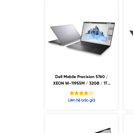
Dell Mobile Precision 5760 /
XEON W-11955M / 32GB / 1TB
SSD / NVIDIA RTX A3000 6GB
GDDR5 / 17″WLED FHD+ /
Được
Liên hệ báo giá
WIN10 WS+
xếp hạng
5
3.86
sao