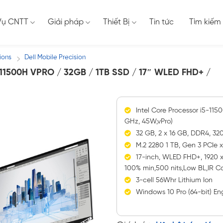
Vụ CNTT
Giải pháp
Thiết Bị
Tin tức
Tìm kiếm
ions
Dell Mobile Precision
/
11500H VPRO / 32GB / 1TB SSD / 17″ WLED FHD+ /
Intel Core Processor i5-115
GHz, 45W,vPro)
32 GB, 2 x 16 GB, DDR4, 
M.2 2280 1 TB, Gen 3 PCIe
17-inch, WLED FHD+, 1920 x
100% min,500 nits,Low BL,IR 
3-cell 56Whr Lithium Ion
Windows 10 Pro (64-bit) Eng