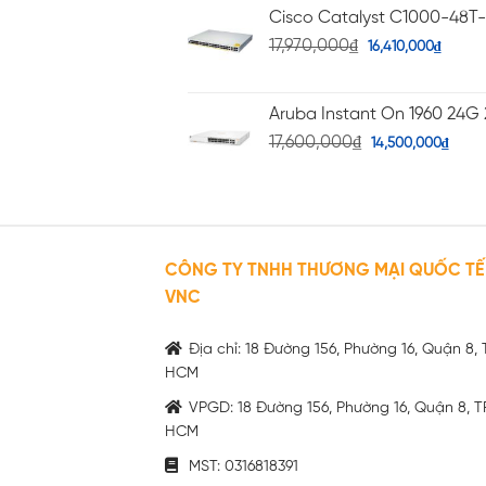
Cisco Catalyst C1000-48T
17,970,000
₫
16,410,000
₫
Aruba Instant On 1960 24G 
17,600,000
₫
14,500,000
₫
CÔNG TY TNHH THƯƠNG MẠI QUỐC TẾ
VNC
Địa chỉ: 18 Đường 156, Phường 16, Quận 8, 
HCM
VPGD: 18 Đường 156, Phường 16, Quận 8, T
HCM
MST: 0316818391