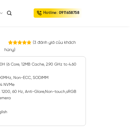
Hotline:
0911658758
(
3
đánh giá của khách
3
trên
hàng)
5.00
5 dựa trên
đánh giá
00H (6 Core, 12MB Cache, 2.90 GHz to 4.60
3200MHz, Non-ECC, SODIMM
 x4 NVMe
 1200, 60 Hz, Anti-Glare,Non-touch,sRGB
Camera
lish