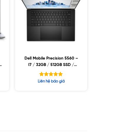
Dell Mobile Precision 5560 –
D
I7 / 32GB / 512GB SSD /
NVIDIA T1200 4GB / 15.6FHD+
/ WIN10
Được xếp
Liên hệ báo giá
hạng
5.00
5 sao