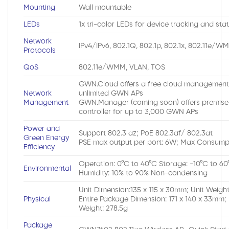
Mounting
Wall mountable
LEDs
1x tri-color LEDs for device tracking and sta
Network
IPv4/IPv6, 802.1Q, 802.1p, 802.1x, 802.11e/W
Protocols
QoS
802.11e/WMM, VLAN, TOS
GWN.Cloud offers a free cloud management 
Network
unlimited GWN APs
Management
GWN.Manager (coming soon) offers premis
controller for up to 3,000 GWN APs
Power and
Support 802.3 az; PoE 802.3af/ 802.3at
Green Energy
PSE max output per port: 6W; Max Consump
Efficiency
Operation: 0°C to 40°C Storage: -10°C to 60
Environmental
Humidity: 10% to 90% Non-condensing
Unit Dimension:135 x 115 x 30mm; Unit Weight
Physical
Entire Package Dimension: 171 x 140 x 33mm;
Weight: 278.5g
Package