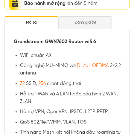
Bảo hành mở rộng
lên đến 5 năm
Mô tả
Đánh giá (4)
Grandstream GWN7602 Router wifi 6
WIFI chuẩn AX
Công nghệ MU-MIMO với
DL/UL OFDMA
2×2:2
antena
32
SSID,
256
client đồng thời
Hỗ trợ 1 WAN và 4 LAN hoặc cấu hình 2 WAN,
3LAN
Hỗ trợ VPN, OpenVPN, IPSEC, L2TP, PPTP
QoS 802.11e/WMM, VLAN, TOS
Tính năng Mesh kết nối không dây, roaming tự