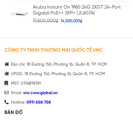
Aruba Instant On 1960 24G 2XGT 24-Port
Gigabit PoE++ SFP+ (JL807A)
17,600,000
₫
14,500,000
₫
CÔNG TY TNHH THƯƠNG MẠI QUỐC TẾ VNC
Địa chỉ: 18 Đường 156, Phường 16, Quận 8, TP. HCM
VPGD: 18 Đường 156, Phường 16, Quận 8, TP. HCM
MST: 0316818391
Email:
vnc@vncglobal.vn
Hotline:
0911 658 758
BẢN ĐỒ