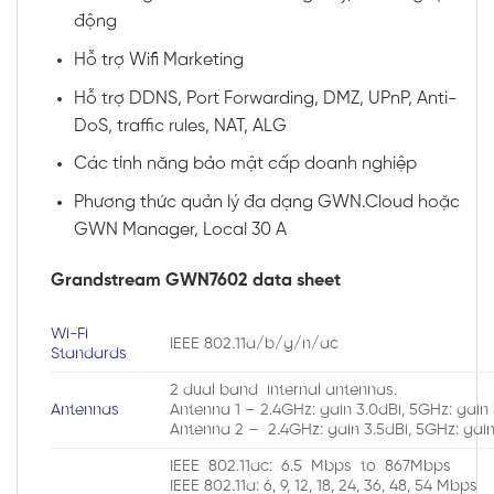
động
Hỗ trợ Wifi Marketing
Hỗ trợ DDNS, Port Forwarding, DMZ, UPnP, Anti-
DoS, traffic rules, NAT, ALG
Các tính năng bảo mật cấp doanh nghiệp
Phương thức quản lý đa dạng GWN.Cloud hoặc
GWN Manager, Local 30 A
Grandstream GWN7602 data sheet
Wi-Fi
IEEE 802.11a/b/g/n/ac
Standards
2 dual band internal antennas.
Antennas
Antenna 1 – 2.4GHz: gain 3.0dBi, 5GHz: gain 
Antenna 2 – 2.4GHz: gain 3.5dBi, 5GHz: gain
IEEE 802.11ac: 6.5 Mbps to 867Mbps
IEEE 802.11a: 6, 9, 12, 18, 24, 36, 48, 54 Mbps