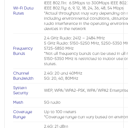
IEEE 802.11n: 6.5Mbps to 300Mbps IEEE 802.11
Wi-Fi Data
IEEE 802.11g: 6, 9, 12, 18, 24, 36, 48, 54 Mbps
Rates
*Actual throughput may vary depending on 
including environmental conditions, distanc
radio interference in the operating environm
devices in the network
2.4 GHz Radio: 2412 – 2484 MHz
5 GHz Radio: 5150-5250 MHz, 5250-5350 M
Frequency
5725-5850 MHz
Bands
*Not all frequency bands can be used in all
5150-5350 MHz is restricted to indoor use onl
states.
Channel
2.4G: 20 and 40MHz
Bandwidth
5G: 20, 40, 80MHz
System
WEP, WPA/WPA2-PSK, WPA/WPA2 Enterpris
Security
Mesh
5G radio
Coverage
Up to 100 meters
Range
*Coverage range can vary based on enviro
2.4G: 21 dBm