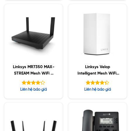
5 sao
5 sao
Linksys MR7350 MAX-
Linksys Velop
STREAM Mesh WiFi 6
Intelligent Mesh WiFi,
Router
1-Pack White (AC1300)
Được xếp
Được xếp
Liên hệ báo giá
Liên hệ báo giá
hạng
hạng
4.33
5
4.20
5 sao
sao