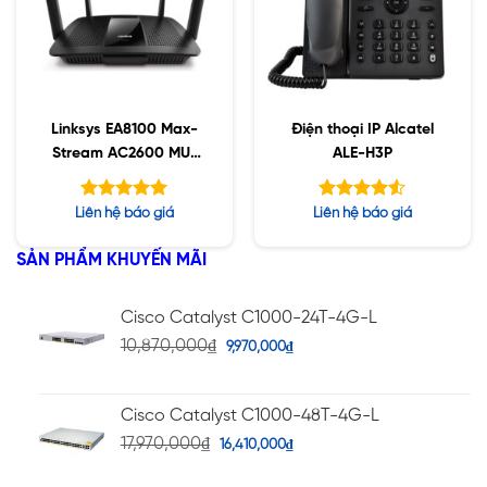
Linksys EA8100 Max-
Điện thoại IP Alcatel
Stream AC2600 MU-
ALE-H3P
MIMO Gigabit WiFi
Router
Được xếp
Được xếp
Liên hệ báo giá
Liên hệ báo giá
hạng
hạng
5.00
4.50
5 sao
5 sao
SẢN PHẨM KHUYẾN MÃI
Cisco Catalyst C1000-24T-4G-L
10,870,000
₫
9,970,000
₫
Cisco Catalyst C1000-48T-4G-L
17,970,000
₫
16,410,000
₫