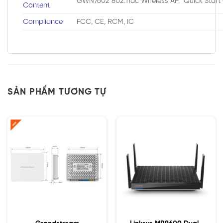
GWN7602 802.11ac Wireless AP, Quick Start
Content
Compliance
FCC, CE, RCM, IC
SẢN PHẨM TƯƠNG TỰ