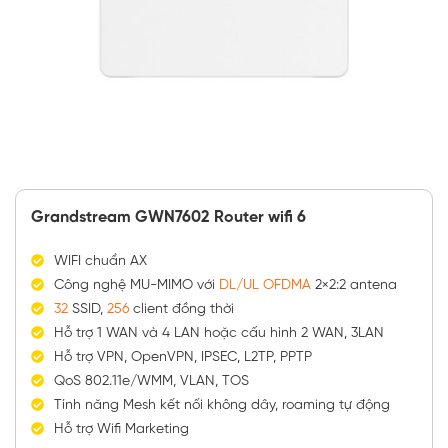
Grandstream GWN7602 Router wifi 6
WIFI chuẩn AX
Công nghệ MU-MIMO với
DL/UL OFDMA
2×2:2 antena
32
SSID,
256
client đồng thời
Hỗ trợ 1 WAN và 4 LAN hoặc cấu hình 2 WAN, 3LAN
Hỗ trợ VPN, OpenVPN, IPSEC, L2TP, PPTP
QoS 802.11e/WMM, VLAN, TOS
Tính năng Mesh kết nối không dây, roaming tự động
Hỗ trợ Wifi Marketing