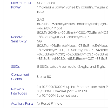
Maximum TX
5G: 21 dBm
Power
*Maximum power varies by country, freque
rate
2.4G
802.11b:-96dBm@1Mbps,-88dBm@11Mbps;80
-76dm@54Mbps;
802.11n20MHz:-92dBm@MCS0,-73dBm@MCS7
Receiver
-88.5dBm@MCS0,-71dBm@MCS7
Sensitivity
5G
802.11a: -91dBm@6Mbps, -73.5dBm@54Mbps;
-89.5dbm@MCS0, -71.5dBm@ MCS7, -64dBm
-87.5dBm@MCS0; -69.5dBm@MCS7, -62dBm
-83.5dBm@MCS0, -65.5dBm@MCS7, -58.5
SSIDs
8 SSIDs total, 4 per radio (2.4ghz and 5 ghz)
Concurrent
Up to 80
Clients
1 x 10/100/1000M uplink Ethernet port with
Network
10/100M Ethernet port with PSE
Interfaces
1 x 10/100M Ethernet port
Auxiliary Ports
1x Reset Pinhole