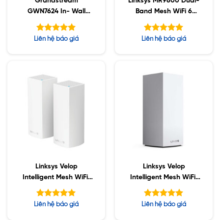
Grandstream
Linksys MR9600 Dual-
GWN7624 In- Wall
Band Mesh WiFi 6
802.11ac Wave 2
Router
Được xếp
Được xếp
Liên hệ báo giá
Liên hệ báo giá
hạng
hạng
5.00
5.00
5 sao
5 sao
Linksys Velop
Linksys Velop
Intelligent Mesh WiFi,
Intelligent Mesh WiFi,
2-Pack White
1-Pack White (AC2200)
(AC2200)
Được xếp
Được xếp
Liên hệ báo giá
Liên hệ báo giá
hạng
hạng
5.00
5.00