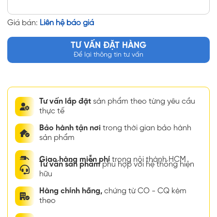
Giá bán:
Liên hệ báo giá
TƯ VẤN ĐẶT HÀNG
Để lại thông tin tư vấn
Tư vấn lắp đặt
sản phẩm theo từng yêu cầu
thực tế
Bảo hành tận nơi
trong thời gian bảo hành
sản phẩm
Giao hàng miễn phí
trong nội thành HCM
Tư vấn sản phẩm
phù hợp với hệ thống hiện
hữu
Hàng chính hãng,
chứng từ CO - CQ kèm
theo