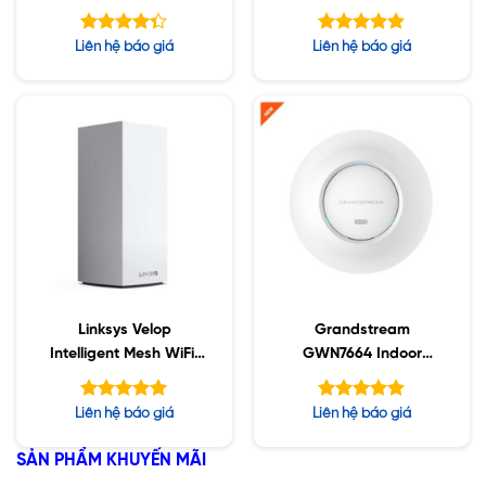
1-Pack White (AC1300)
System
Được xếp
Được xếp
Liên hệ báo giá
Liên hệ báo giá
hạng
hạng
4.33
4.83
5 sao
5 sao
Linksys Velop
Grandstream
Intelligent Mesh WiFi,
GWN7664 Indoor
1-Pack White (AC2200)
802.11ax Wifi 6
Được xếp
Được xếp
Liên hệ báo giá
Liên hệ báo giá
hạng
hạng
5.00
5.00
5 sao
5 sao
SẢN PHẨM KHUYẾN MÃI