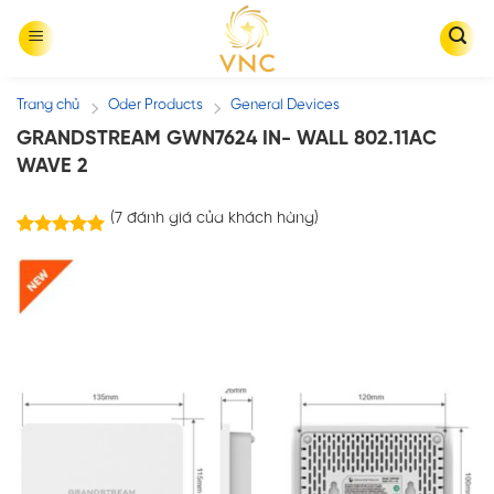
Skip
to
content
Trang chủ
Oder Products
General Devices
/
/
GRANDSTREAM GWN7624 IN- WALL 802.11AC
WAVE 2
(
7
đánh giá của khách hàng)
7
trên
5.00
5 dựa trên
đánh giá