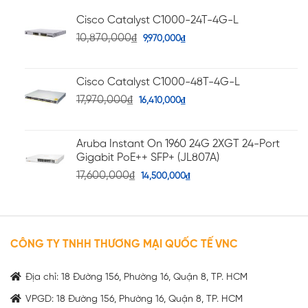
Cisco Catalyst C1000-24T-4G-L
10,870,000
₫
9,970,000
₫
Cisco Catalyst C1000-48T-4G-L
17,970,000
₫
16,410,000
₫
Aruba Instant On 1960 24G 2XGT 24-Port
Gigabit PoE++ SFP+ (JL807A)
17,600,000
₫
14,500,000
₫
CÔNG TY TNHH THƯƠNG MẠI QUỐC TẾ VNC
Địa chỉ: 18 Đường 156, Phường 16, Quận 8, TP. HCM
VPGD: 18 Đường 156, Phường 16, Quận 8, TP. HCM