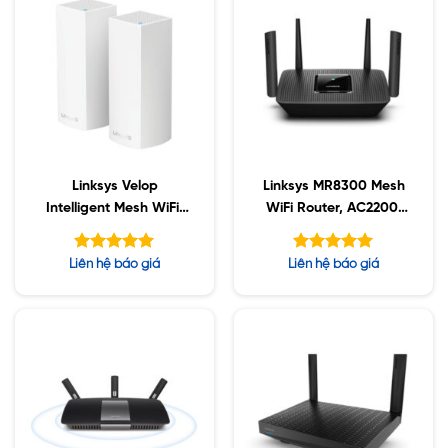
Linksys Velop
Linksys MR8300 Mesh
Intelligent Mesh WiFi,
WiFi Router, AC2200,
2-Pack White
MU-MIMO
(AC2200)
Được xếp
Được xếp
Liên hệ báo giá
Liên hệ báo giá
hạng
hạng
5.00
5.00
5 sao
5 sao