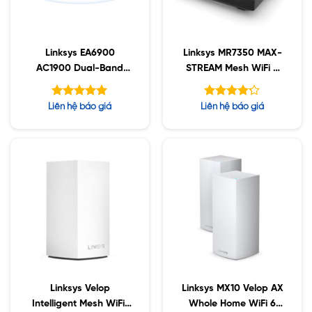
Linksys EA6900
Linksys MR7350 MAX-
AC1900 Dual-Band
STREAM Mesh WiFi 6
Wi-Fi Router
Router
Được xếp
Được xếp
Liên hệ báo giá
Liên hệ báo giá
hạng
hạng
5.00
5
4.20
5 sao
sao
Linksys Velop
Linksys MX10 Velop AX
Intelligent Mesh WiFi,
Whole Home WiFi 6