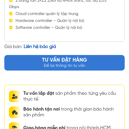
2 băng tần 2×2:2 2,4G và 4×4:4 5Ghz, tốc độ 2,03
Gbps
Cloud controller quản lý tập trung
Hardware controller – Quản lý nội bộ
Software controller – Quản lý nội bộ
Giá bán:
Liên hệ báo giá
TƯ VẤN ĐẶT HÀNG
Để lại thông tin tư vấn
Tư vấn lắp đặt
sản phẩm theo từng yêu cầu
thực tế
Bảo hành tận nơi
trong thời gian bảo hành
sản phẩm
Giao hàng miễn phí
trong nội thành HCM