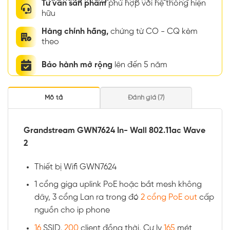
Tư vấn sản phẩm
phù hợp với hệ thống hiện
hữu
Hàng chính hãng,
chứng từ CO - CQ kèm
theo
Bảo hành mở rộng
lên đến 5 năm
Mô tả
Đánh giá (7)
Grandstream GWN7624 In- Wall 802.11ac Wave
2
Thiết bị Wifi GWN7624
1 cổng giga uplink PoE hoặc bắt mesh không
dây, 3 cổng Lan ra trong đó
2 cổng PoE out
cấp
nguồn cho ip phone
16
SSID,
200
client đồng thời, Cự ly
165
mét