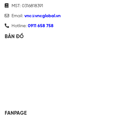
MST: 0316818391
Email:
vnc@vncglobal.vn
Hotline:
0911 658 758
BẢN ĐỒ
FANPAGE