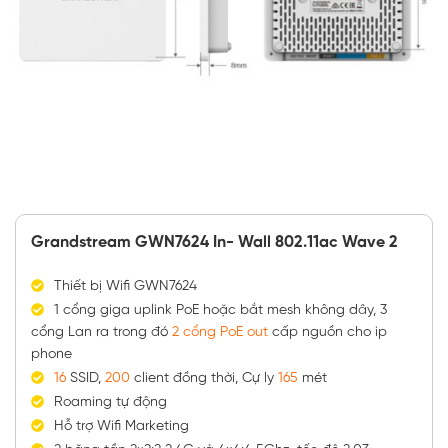
Grandstream GWN7624 In- Wall 802.11ac Wave 2
Thiết bị Wifi GWN7624
1 cổng giga uplink PoE hoặc bắt mesh không dây, 3
cổng Lan ra trong đó
2 cổng PoE out
cấp nguồn cho ip
phone
16
SSID,
200
client đồng thời, Cự ly
165
mét
Roaming tự động
Hỗ trợ Wifi Marketing