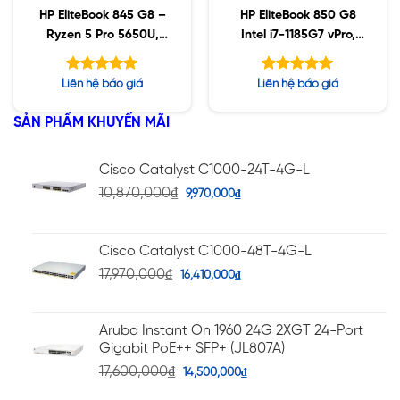
HP EliteBook 845 G8 –
HP EliteBook 850 G8
Ryzen 5 Pro 5650U,
Intel i7-1185G7 vPro,
16GB, 1TB SSD, 14″
64GB, 1TB SSD, 15.6″
FHD, Win10
FHD, Win10
Được xếp
Được xếp
Liên hệ báo giá
Liên hệ báo giá
hạng
hạng
5.00
5.00
5 sao
5 sao
SẢN PHẨM KHUYẾN MÃI
Cisco Catalyst C1000-24T-4G-L
10,870,000
₫
9,970,000
₫
Cisco Catalyst C1000-48T-4G-L
17,970,000
₫
16,410,000
₫
Aruba Instant On 1960 24G 2XGT 24-Port
Gigabit PoE++ SFP+ (JL807A)
17,600,000
₫
14,500,000
₫