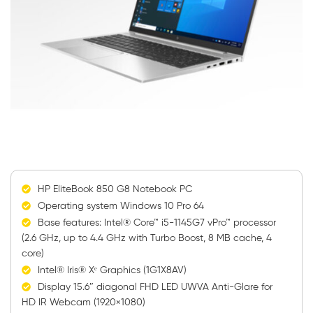
HP EliteBook 850 G8 Notebook PC
Operating system Windows 10 Pro 64
Base features: Intel® Core™ i5-1145G7 vPro™ processor
(2.6 GHz, up to 4.4 GHz with Turbo Boost, 8 MB cache, 4
core)
Intel® Iris® Xᵉ Graphics (1G1X8AV)
Display 15.6″ diagonal FHD LED UWVA Anti-Glare for
HD IR Webcam (1920×1080)