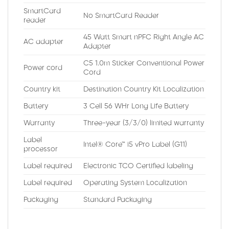
SmartCard
No SmartCard Reader
reader
45 Watt Smart nPFC Right Angle AC
AC adapter
Adapter
C5 1.0m Sticker Conventional Power
Power cord
Cord
Country kit
Destination Country Kit Localization
Battery
3 Cell 56 WHr Long Life Battery
Warranty
Three-year (3/3/0) limited warranty
Label
Intel® Core™ i5 vPro Label (G11)
processor
Label required
Electronic TCO Certified labeling
Label required
Operating System Localization
Packaging
Standard Packaging