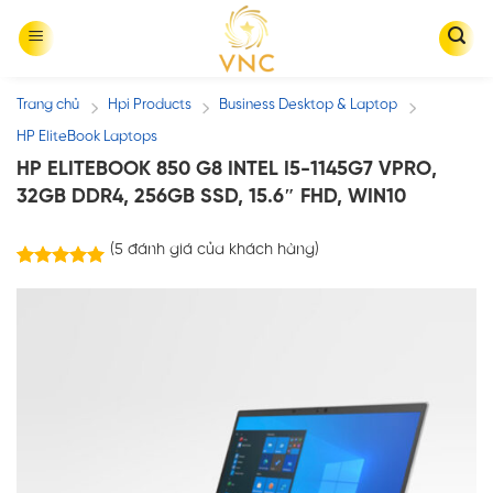
Skip
to
content
Trang chủ
Hpi Products
Business Desktop & Laptop
/
/
/
HP EliteBook Laptops
HP ELITEBOOK 850 G8 INTEL I5-1145G7 VPRO,
32GB DDR4, 256GB SSD, 15.6″ FHD, WIN10
(
5
đánh giá của khách hàng)
5
trên
5.00
5 dựa trên
đánh giá