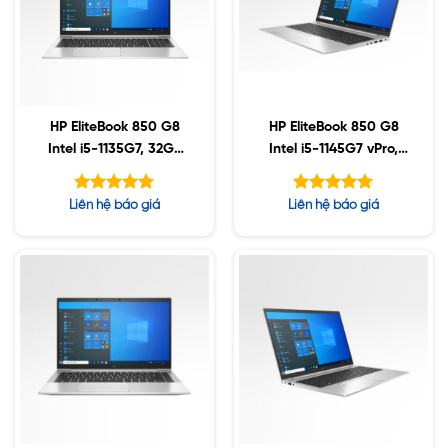
HP EliteBook 850 G8
HP EliteBook 850 G8
Intel i5-1135G7, 32GB
Intel i5-1145G7 vPro,
DDR4, 256GB SSD,
64GB DDR4, 256GB
15.6″ FHD, Win10
SSD, 15.6″ FHD, Win10
Được xếp
Được xếp
Liên hệ báo giá
Liên hệ báo giá
(Sao chép)
hạng
hạng
5.00
5.00
5 sao
5 sao