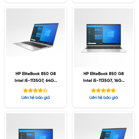
5 sao
5 sao
HP EliteBook 850 G8
HP EliteBook 850 G8
Intel i5-1135G7, 64GB
Intel i5-1135G7, 16GB
DDR4, 1TB SSD, 15.6″
DDR4, 512GB SSD,
FHD, Win10
15.6″ FHD, Win10
Được xếp
Được xếp
Liên hệ báo giá
Liên hệ báo giá
hạng
hạng
4.33
5.00
5 sao
5 sao