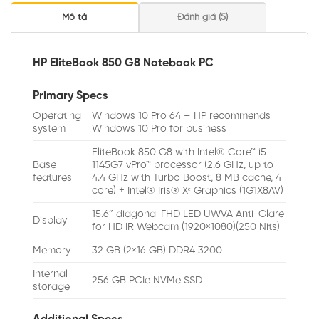
Mô tả
Đánh giá (5)
HP EliteBook 850 G8 Notebook PC
Primary Specs
Operating
Windows 10 Pro 64 – HP recommends
system
Windows 10 Pro for business
EliteBook 850 G8 with Intel® Core™ i5-
Base
1145G7 vPro™ processor (2.6 GHz, up to
features
4.4 GHz with Turbo Boost, 8 MB cache, 4
core) + Intel® Iris® Xᵉ Graphics (1G1X8AV)
15.6″ diagonal FHD LED UWVA Anti-Glare
Display
for HD IR Webcam (1920×1080)(250 Nits)
Memory
32 GB (2×16 GB) DDR4 3200
Internal
256 GB PCIe NVMe SSD
storage