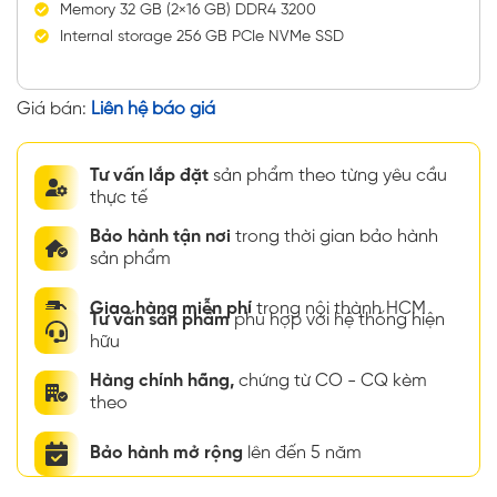
Memory 32 GB (2×16 GB) DDR4 3200
Internal storage 256 GB PCIe NVMe SSD
Giá bán:
Liên hệ báo giá
Tư vấn lắp đặt
sản phẩm theo từng yêu cầu
thực tế
Bảo hành tận nơi
trong thời gian bảo hành
sản phẩm
Giao hàng miễn phí
trong nội thành HCM
Tư vấn sản phẩm
phù hợp với hệ thống hiện
hữu
Hàng chính hãng,
chứng từ CO - CQ kèm
theo
Bảo hành mở rộng
lên đến 5 năm