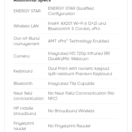
Additional Specs
ENERGY STAR Qualified
ENERGY STAR
Configuration
Intel® AX201 Wi-Fi 6 (2×2) and
Wireless LAN
Bluetooth® 5 Combo, vPro
Out-of-Band
AMT vPro™ Technology Enabled
management
Integrated HD 720p Infrared (IR)
Camera
DualAryMic Webcam
Dual Point with numeric keypad
Keyboard
spill-resistant Premium Keyboard
Bluetooth
Integrated Tile Capable
Near field
No Near Field Communication (No
communication
NFC)
HP mobile
No Broadband Wireless
broadband
Fingerprint
No Fingerprint Reader
reader