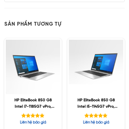
SẢN PHẨM TƯƠNG TỰ
HP EliteBook 850 G8
HP EliteBook 850 G8
Intel i7-1185G7 vPro,
Intel i5-1145G7 vPro,
32GB, 1TB SSD, 15.6″
16GB DDR4, 256GB
FHD, Win10
SSD, 15.6″ FHD, Win10
Được xếp
Được xếp
Liên hệ báo giá
Liên hệ báo giá
hạng
hạng
5.00
5.00