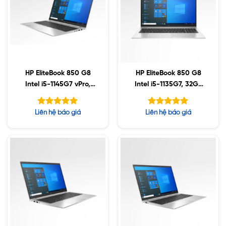
HP EliteBook 850 G8
HP EliteBook 850 G8
Intel i5-1145G7 vPro,
Intel i5-1135G7, 32GB
64GB DDR4, 512GB
DDR4, 256GB SSD,
SSD, 15.6″ FHD, Win10
15.6″ FHD, Win10
Được xếp
Được xếp
Liên hệ báo giá
Liên hệ báo giá
hạng
hạng
5.00
5.00
5 sao
5 sao