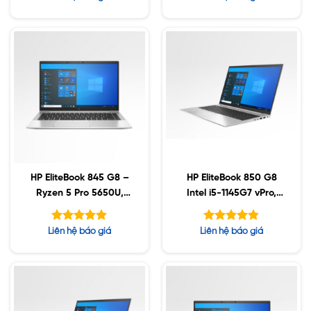
chép)
hạng
hạng
5.00
5.00
5 sao
5 sao
HP EliteBook 845 G8 –
HP EliteBook 850 G8
Ryzen 5 Pro 5650U,
Intel i5-1145G7 vPro,
16GB, 256GB SSD, 14″
16GB DDR4, 1TB SSD,
FHD, Win10
15.6″ FHD, Win10
Được xếp
Được xếp
Liên hệ báo giá
Liên hệ báo giá
hạng
hạng
4.88
4.80
5 sao
5 sao