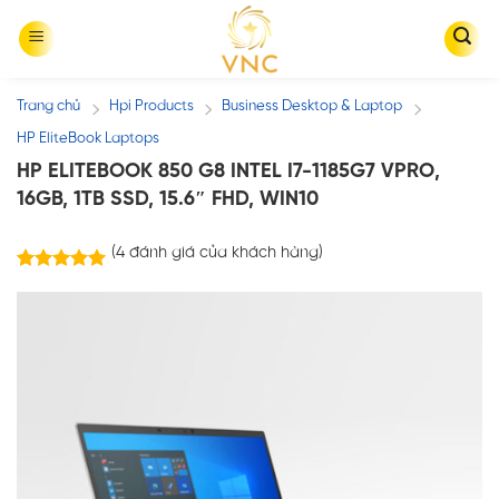
Skip
to
content
Trang chủ
Hpi Products
Business Desktop & Laptop
/
/
/
HP EliteBook Laptops
HP ELITEBOOK 850 G8 INTEL I7-1185G7 VPRO,
16GB, 1TB SSD, 15.6″ FHD, WIN10
(
4
đánh giá của khách hàng)
4
trên
5.00
5 dựa trên
đánh giá