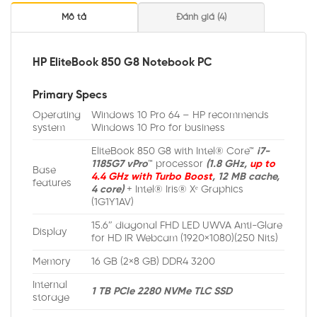
Mô tả
Đánh giá (4)
HP EliteBook 850 G8 Notebook PC
Primary Specs
Operating
Windows 10 Pro 64 – HP recommends
system
Windows 10 Pro for business
EliteBook 850 G8 with Intel® Core™
i7-
1185G7 vPro
™ processor
(1.8 GHz,
up to
Base
4.4 GHz with Turbo Boost
, 12 MB cache,
features
4 core)
+ Intel® Iris® Xᵉ Graphics
(1G1Y1AV)
15.6″ diagonal FHD LED UWVA Anti-Glare
Display
for HD IR Webcam (1920×1080)(250 Nits)
Memory
16 GB (2×8 GB) DDR4 3200
Internal
1 TB PCIe 2280 NVMe TLC SSD
storage