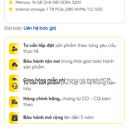
Memory: 16 GB (2×8 GB) DDR4 3200
Internal storage: 1 TB PCIe 2280 NVMe TLC SSD
Giá bán:
Liên hệ báo giá
Tư vấn lắp đặt
sản phẩm theo từng yêu cầu
thực tế
Bảo hành tận nơi
trong thời gian bảo hành
sản phẩm
Giao hàng miễn phí
trong nội thành HCM
Tư vấn sản phẩm
phù hợp với hệ thống hiện
hữu
Hàng chính hãng,
chứng từ CO - CQ kèm
theo
Bảo hành mở rộng
lên đến 5 năm