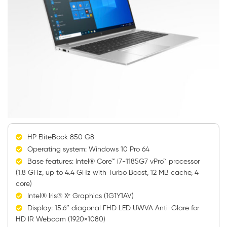
HP EliteBook 850 G8
Operating system: Windows 10 Pro 64
Base features: Intel® Core™ i7-1185G7 vPro™ processor
(1.8 GHz, up to 4.4 GHz with Turbo Boost, 12 MB cache, 4
core)
Intel® Iris® Xᵉ Graphics (1G1Y1AV)
Display: 15.6″ diagonal FHD LED UWVA Anti-Glare for
HD IR Webcam (1920×1080)