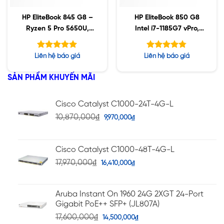
HP EliteBook 845 G8 –
HP EliteBook 850 G8
Ryzen 5 Pro 5650U,
Intel i7-1185G7 vPro,
64GB, 256GB SSD, 14″
16GB, 256GB SSD,
FHD, Win10
15.6″ FHD, Win10
Được xếp
Được xếp
Liên hệ báo giá
Liên hệ báo giá
hạng
hạng
5.00
4.78
5 sao
5 sao
SẢN PHẨM KHUYẾN MÃI
Cisco Catalyst C1000-24T-4G-L
10,870,000
₫
9,970,000
₫
Cisco Catalyst C1000-48T-4G-L
17,970,000
₫
16,410,000
₫
Aruba Instant On 1960 24G 2XGT 24-Port
Gigabit PoE++ SFP+ (JL807A)
17,600,000
₫
14,500,000
₫