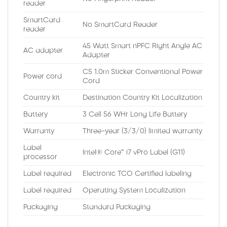
reader
SmartCard
No SmartCard Reader
reader
45 Watt Smart nPFC Right Angle AC
AC adapter
Adapter
C5 1.0m Sticker Conventional Power
Power cord
Cord
Country kit
Destination Country Kit Localization
Battery
3 Cell 56 WHr Long Life Battery
Warranty
Three-year (3/3/0) limited warranty
Label
Intel® Core™ i7 vPro Label (G11)
processor
Label required
Electronic TCO Certified labeling
Label required
Operating System Localization
Packaging
Standard Packaging