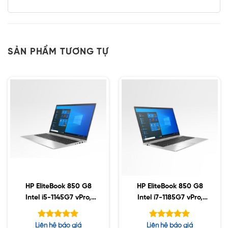
SẢN PHẨM TƯƠNG TỰ
HP EliteBook 850 G8
HP EliteBook 850 G8
Intel i5-1145G7 vPro,
Intel i7-1185G7 vPro,
32GB DDR4, 256GB
64GB, 256GB SSD,
SSD, 15.6″ FHD, Win10
15.6″ FHD, Win10 (Sao
Được xếp
Được xếp
Liên hệ báo giá
Liên hệ báo giá