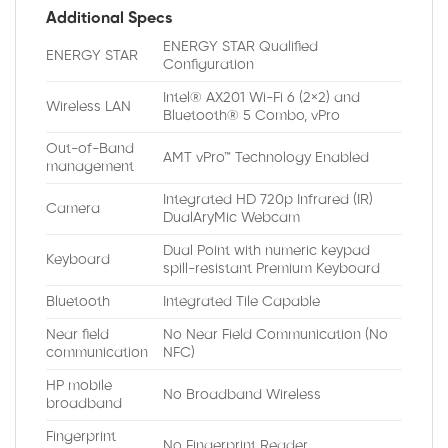
Additional Specs
ENERGY STAR Qualified
ENERGY STAR
Configuration
Intel® AX201 Wi-Fi 6 (2×2) and
Wireless LAN
Bluetooth® 5 Combo, vPro
Out-of-Band
AMT vPro™ Technology Enabled
management
Integrated HD 720p Infrared (IR)
Camera
DualAryMic Webcam
Dual Point with numeric keypad
Keyboard
spill-resistant Premium Keyboard
Bluetooth
Integrated Tile Capable
Near field
No Near Field Communication (No
communication
NFC)
HP mobile
No Broadband Wireless
broadband
Fingerprint
No Fingerprint Reader