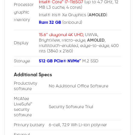
Intel® Core™ i7-1165G7
(up to 4.7 GHz, 12
Processor
MB L3 cache, 4 cores)
graphic
Intel® Iris® Xe Graphics (
AMOLED
)
memory
Ram 32 GB
(onboard)
15.6″ diagonal 4K UHD,
UWVA,
BrightView, micro-edge,
AMOLED
,
Display
multitouch-enabled, edge-to-edge, 400
nits (3840 x 2160)
Storage
512 GB PCIe® NVMe™
M.2 SSD
Additional Specs
Productivity
No Additional Office Software
software
McAfee
LiveSafe™
Security Software Trial
security
software
Primary battery
6-cell, 72.9 Wh Li-ion polymer
External