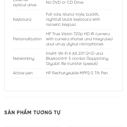
No DVD or CD Drive
optical drive
Full-size, island-style, backlit,
Keyboard
nightfall black keyboard with
numeric keypad
HP True Vision 720p HD IR camera
Personalization
with camera shutter and integrated
dual array digital microphones
Intel® Wi-Fi 6 AX 201 (2×2) and
Networking
Bluetooth® 5 combo (Supporting
Gigabit file transfer speeds)
Active pen
HP Rechargeable MPP2.0 Tilt Pen
SẢN PHẨM TƯƠNG TỰ