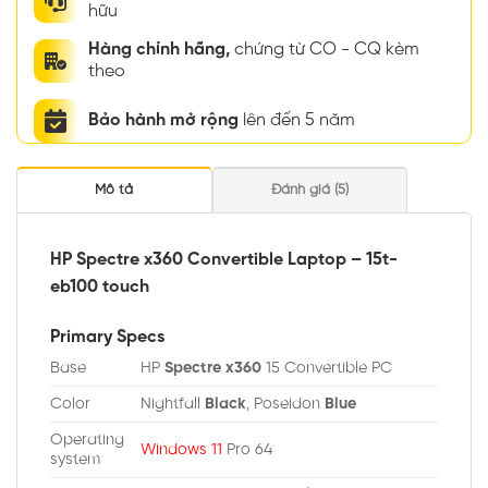
hữu
Hàng chính hãng,
chứng từ CO - CQ kèm
theo
Bảo hành mở rộng
lên đến 5 năm
Mô tả
Đánh giá (5)
HP Spectre x360 Convertible Laptop – 15t-
eb100 touch
Primary Specs
Base
HP
Spectre x360
15 Convertible PC
Color
Nightfall
Black
, Poseidon
Blue
Operating
Windows 11
Pro 64
system