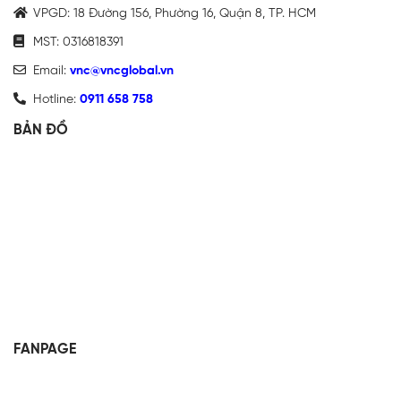
VPGD: 18 Đường 156, Phường 16, Quận 8, TP. HCM
MST: 0316818391
Email:
vnc@vncglobal.vn
Hotline:
0911 658 758
BẢN ĐỒ
FANPAGE