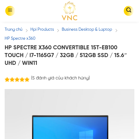
Skip
to
content
Trang chủ
Hpi Products
Business Desktop & Laptop
/
/
/
HP Spectre x360
HP SPECTRE X360 CONVERTIBLE 15T-EB100
TOUCH / I7-1165G7 / 32GB / 512GB SSD / 15.6″
UHD / WIN11
(
5
đánh giá của khách hàng)
5
trên
5.00
5 dựa trên
đánh giá