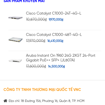
SẢN PHẨM KHUYẾN MÃI
Cisco Catalyst C1000-24T-4G-L
10,870,000
₫
9,970,000
₫
Cisco Catalyst C1000-48T-4G-L
17,970,000
₫
16,410,000
₫
Aruba Instant On 1960 24G 2XGT 24-Port
Gigabit PoE++ SFP+ (JL807A)
17,600,000
₫
14,500,000
₫
CÔNG TY TNHH THƯƠNG MẠI QUỐC TẾ VNC
Địa chỉ: 18 Đường 156, Phường 16, Quận 8, TP. HCM