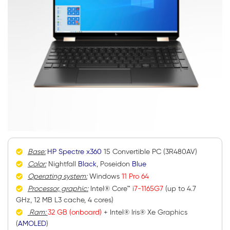
Base:
HP Spectre x360
15 Convertible PC (3R480AV)
Color:
Nightfall
Black
, Poseidon
Blue
Operating system:
Windows
11 Pro 64
Processor, graphic:
Intel® Core™
i7-1165G7
(up to 4.7
GHz, 12 MB L3 cache, 4 cores)
Ram:
32 GB (onboard)
+ Intel® Iris® Xe Graphics
(
AMOLED
)