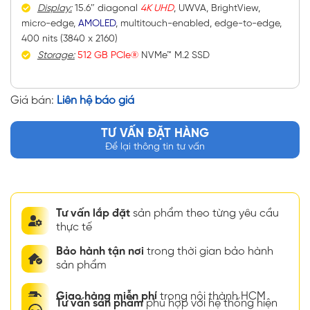
Display:
15.6″ diagonal
4K UHD
, UWVA, BrightView,
micro-edge,
AMOLED
, multitouch-enabled, edge-to-edge,
400 nits (3840 x 2160)
Storage:
512 GB PCIe®
NVMe™ M.2 SSD
Giá bán:
Liên hệ báo giá
TƯ VẤN ĐẶT HÀNG
Để lại thông tin tư vấn
Tư vấn lắp đặt
sản phẩm theo từng yêu cầu
thực tế
Bảo hành tận nơi
trong thời gian bảo hành
sản phẩm
Giao hàng miễn phí
trong nội thành HCM
Tư vấn sản phẩm
phù hợp với hệ thống hiện