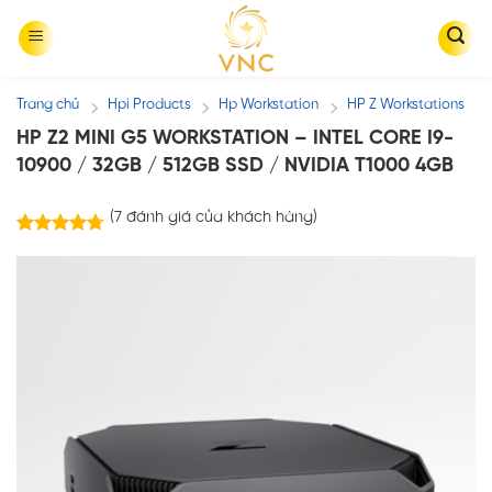
Skip
to
content
Trang chủ
Hpi Products
Hp Workstation
HP Z Workstations
/
/
/
HP Z2 MINI G5 WORKSTATION – INTEL CORE I9-
10900 / 32GB / 512GB SSD / NVIDIA T1000 4GB
(
7
đánh giá của khách hàng)
7
trên 5
4.71
dựa trên
đánh giá