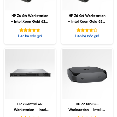
HP Z6 G4 Workstation
HP Z6 G4 Workstation
– Intel Xeon Gold 6224
– Intel Xeon Gold 6224
/ 256GB ECC / 2TB
/ 256GB ECC / 2TB
SSD / 8TB SATA /
SSD / 8TB SATA /
Được xếp
Được xếp
Liên hệ báo giá
Liên hệ báo giá
Nvidia RTX 4000 8GB
Nvidia RTX 5000 16GB
hạng
hạng
5.00
5
4.20
5 sao
sao
HP ZCentral 4R
HP Z2 Mini G5
Workstation – Intel
Workstation – Intel i7-
Xeon W-2223 / 64GB
10700 / 32GB / 256GB