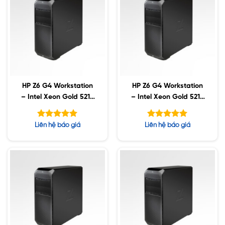
HP Z6 G4 Workstation
HP Z6 G4 Workstation
– Intel Xeon Gold 5218
– Intel Xeon Gold 5218
/ 64GB ECC / 2TB SSD
/ 64GB ECC / 2TB SSD
/ 6TB SATA / Nvidia
/ 6TB SATA / Nvidia
Được xếp
Được xếp
Liên hệ báo giá
Liên hệ báo giá
RTX5000 16GB
RTX4000 8GB
hạng
hạng
5.00
5.00
5 sao
5 sao