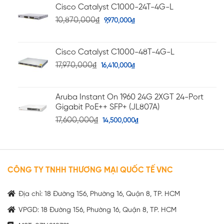
Cisco Catalyst C1000-24T-4G-L
10,870,000
₫
9,970,000
₫
Cisco Catalyst C1000-48T-4G-L
17,970,000
₫
16,410,000
₫
Aruba Instant On 1960 24G 2XGT 24-Port
Gigabit PoE++ SFP+ (JL807A)
17,600,000
₫
14,500,000
₫
CÔNG TY TNHH THƯƠNG MẠI QUỐC TẾ VNC
Địa chỉ: 18 Đường 156, Phường 16, Quận 8, TP. HCM
VPGD: 18 Đường 156, Phường 16, Quận 8, TP. HCM