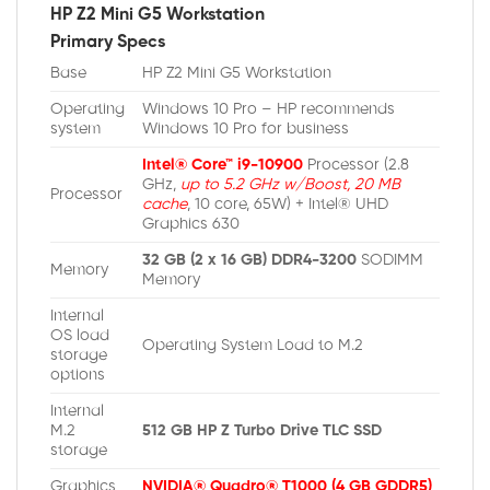
HP Z2 Mini G5 Workstation
Primary Specs
Base
HP Z2 Mini G5 Workstation
Operating
Windows 10 Pro – HP recommends
system
Windows 10 Pro for business
Intel® Core™ i9-10900
Processor (2.8
GHz,
up to 5.2 GHz w/Boost, 20 MB
Processor
cache
, 10 core, 65W) + Intel® UHD
Graphics 630
32 GB (2 x 16 GB) DDR4-3200
SODIMM
Memory
Memory
Internal
OS load
Operating System Load to M.2
storage
options
Internal
M.2
512 GB HP Z Turbo Drive TLC SSD
storage
Graphics
NVIDIA® Quadro® T1000 (4 GB GDDR5)