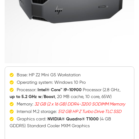
Base: HP Z2 Mini G5 Workstation
Operating system: Windows 10 Pro
Processor:
Intel® Core™ i9-10900
Processor (2.8 GHz,
up to 5.2 GHz w/Boost
, 20 MB cache, 10 core, 65W)
Memory:
32 GB (2 x 16 GB) DDR4-3200 SODIMM Memory
Internal M.2 storage:
512 GB HP Z Turbo Drive TLC SSD
Graphics card:
NVIDIA® Quadro® T1000
(4 GB
GDDR5) Standard Cooler MXM Graphics