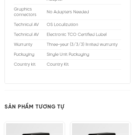
Graphics
No Adapters Needed
connectors
Technical AV
OS Localization
Technical AV
Electronic TCO Certified Label
Warranty
Three-year (3/3/3) limited warranty
Packaging
Single Unit Packaging
Country kit
Country Kit
SẢN PHẨM TƯƠNG TỰ