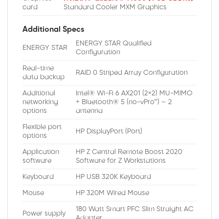
card
Standard Cooler MXM Graphics
Additional Specs
ENERGY STAR Qualified
ENERGY STAR
Configuration
Real-time
RAID 0 Striped Array Configuration
data backup
Additional
Intel® Wi-Fi 6 AX201 (2×2) MU-MIMO
networking
+ Bluetooth® 5 (no-vPro™) – 2
options
antenna
Flexible port
HP DisplayPort (Port)
options
Application
HP Z Central Remote Boost 2020
software
Software for Z Workstations
Keyboard
HP USB 320K Keyboard
Mouse
HP 320M Wired Mouse
180 Watt Smart PFC Slim Straight AC
Power supply
Adapter