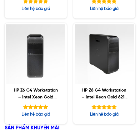
ECC/ 512GB SSD / 2 x
SSD / 500GB HDD /
Được xếp
Được xếp
Liên hệ báo giá
Liên hệ báo giá
2TB SSD / Nvidia
Nvidia T1000 4GB
hạng
hạng
4.86
5.00
P1000 4GB
5 sao
5 sao
HP Z6 G4 Workstation
HP Z6 G4 Workstation
– Intel Xeon Gold
– Intel Xeon Gold 6218
6230R / 192GB ECC /
/ 128GB ECC / 2TB SSD
2TB SSD / 8TB SATA /
/ 8TB SATA / Nvidia
Được xếp
Được xếp
Liên hệ báo giá
Liên hệ báo giá
Nvidia RTX 6000 24GB
RTX 4000 8GB
hạng
hạng
5.00
5.00
5 sao
5 sao
SẢN PHẨM KHUYẾN MÃI