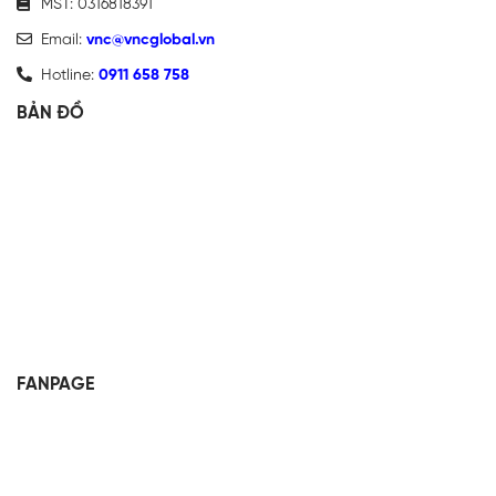
MST: 0316818391
Email:
vnc@vncglobal.vn
Hotline:
0911 658 758
BẢN ĐỒ
FANPAGE