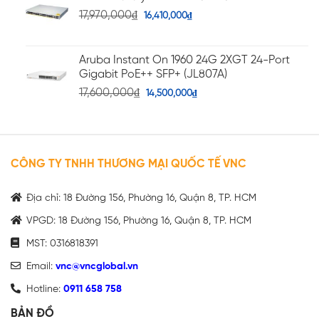
17,970,000
₫
16,410,000
₫
Aruba Instant On 1960 24G 2XGT 24-Port
Gigabit PoE++ SFP+ (JL807A)
17,600,000
₫
14,500,000
₫
CÔNG TY TNHH THƯƠNG MẠI QUỐC TẾ VNC
Địa chỉ: 18 Đường 156, Phường 16, Quận 8, TP. HCM
VPGD: 18 Đường 156, Phường 16, Quận 8, TP. HCM
MST: 0316818391
Email:
vnc@vncglobal.vn
Hotline:
0911 658 758
BẢN ĐỒ