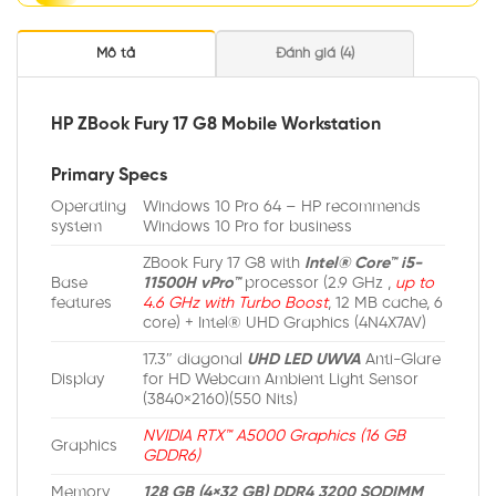
Mô tả
Đánh giá (4)
HP ZBook Fury 17 G8 Mobile Workstation
Primary Specs
Operating
Windows 10 Pro 64 – HP recommends
system
Windows 10 Pro for business
ZBook Fury 17 G8 with
Intel® Core™ i5-
Base
11500H vPro™
processor (2.9 GHz ,
up to
features
4.6 GHz with Turbo Boost
, 12 MB cache, 6
core) + Intel® UHD Graphics (4N4X7AV)
17.3″ diagonal
UHD LED UWVA
Anti-Glare
Display
for HD Webcam Ambient Light Sensor
(3840×2160)(550 Nits)
NVIDIA RTX™ A5000 Graphics (16 GB
Graphics
GDDR6)
Memory
128 GB (4×32 GB) DDR4 3200 SODIMM