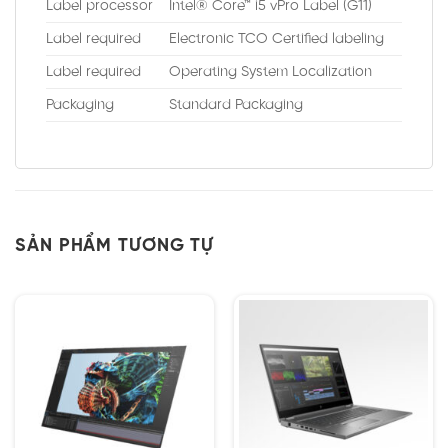
Label processor
Intel® Core™ i5 vPro Label (G11)
Label required
Electronic TCO Certified labeling
Label required
Operating System Localization
Packaging
Standard Packaging
SẢN PHẨM TƯƠNG TỰ