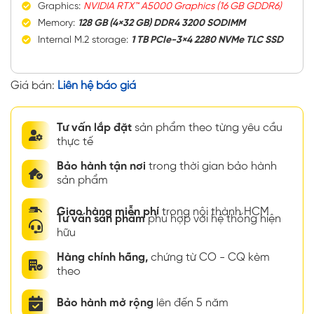
Graphics:
NVIDIA RTX™ A5000 Graphics (16 GB GDDR6)
Memory:
128 GB (4×32 GB) DDR4 3200 SODIMM
Internal M.2 storage:
1 TB PCIe-3×4 2280 NVMe TLC SSD
Giá bán:
Liên hệ báo giá
Tư vấn lắp đặt
sản phẩm theo từng yêu cầu
thực tế
Bảo hành tận nơi
trong thời gian bảo hành
sản phẩm
Giao hàng miễn phí
trong nội thành HCM
Tư vấn sản phẩm
phù hợp với hệ thống hiện
hữu
Hàng chính hãng,
chứng từ CO - CQ kèm
theo
Bảo hành mở rộng
lên đến 5 năm