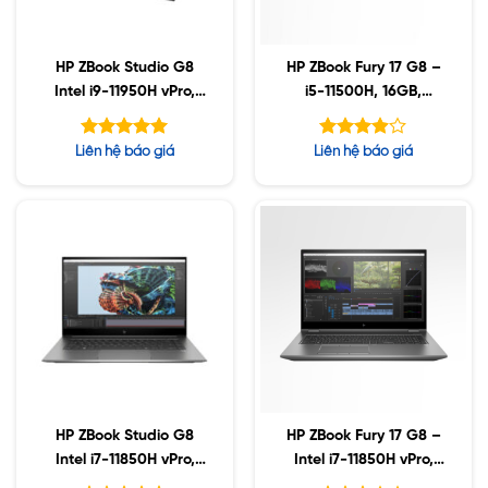
HP ZBook Studio G8
HP ZBook Fury 17 G8 –
Intel i9-11950H vPro,
i5-11500H, 16GB,
32GB, Nvidia RTX3070
512GB SSD, Nvidia
8GB, 1TB SSD, 15.6″
A2000 4GB, 17.3″ UHD,
Được xếp
Được
Liên hệ báo giá
Liên hệ báo giá
FHD, Win10
Win10
hạng
xếp hạng
5.00
5
3.92
5 sao
sao
HP ZBook Studio G8
HP ZBook Fury 17 G8 –
Intel i7-11850H vPro,
Intel i7-11850H vPro,
32GB, Nvidia A4000
128GB, 1TB SSD, AMD