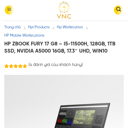
Skip
to
content
Trang chủ
Hpi Products
Hp Workstation
/
/
/
HP Mobile Workstations
HP ZBOOK FURY 17 G8 – I5-11500H, 128GB, 1TB
SSD, NVIDIA A5000 16GB, 17.3″ UHD, WIN10
(
4
đánh giá của khách hàng)
4
trên
5.00
5 dựa trên
đánh giá