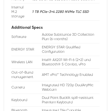
Internal
M.2
1 TB PCIe-3×4 2280 NVMe TLC SSD
storage
Additional Specs
Adobe Substance 3D Collection
Software
Plan (6-months)
ENERGY STAR Qualified
ENERGY STAR
Configuration
Intel® AX201 Wi-Fi 6 (2×2) and
Wireless LAN
Bluetooth® 5 Combo, vPro
Out-of-Band
AMT vPro™ Technology Enabled
management
Integrated HD 720p DualAryMic
Camera
Webcam
Dual Point Backlit spill-resistant
Keyboard
Premium Keyboard
Bluetooth
Integrated Tile Capable