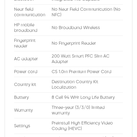
Near field
No Near Field Communication (No
communication
NFC)
HP mobile
No Broadband Wireless
broadband
Fingerprint
No Fingerprint Reader
reader
200 Watt Smart PFC Slim AC
AC adapter
Adapter
Power cord
C5 1.0m Premium Power Cord
Destination Country Kit
Country kit
Localization
Battery
8 Cell 94 WHr Long Life Battery
Three-year (3/3/0) limited
Warranty
warranty
Preinstall High Efficiency Video
Settings
Coding (HEVC)