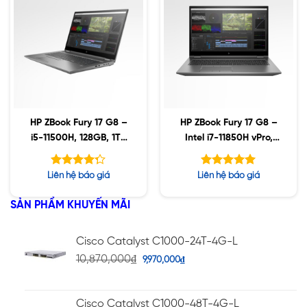
HP ZBook Fury 17 G8 –
HP ZBook Fury 17 G8 –
i5-11500H, 128GB, 1TB
Intel i7-11850H vPro,
SSD, Nvidia A4000
64GB, 1TB SSD, AMD
8GB, 17.3″ UHD, Win10
W6600M 8GB, 17.3″
Được xếp
Được xếp
Liên hệ báo giá
Liên hệ báo giá
UHD, Win10
hạng
hạng
5.00
5
4.29
5 sao
SẢN PHẨM KHUYẾN MÃI
sao
Cisco Catalyst C1000-24T-4G-L
10,870,000
₫
9,970,000
₫
Cisco Catalyst C1000-48T-4G-L