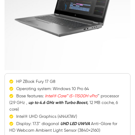
HP ZBook Fury 17 G8
Operating system: Windows 10 Pro 64
Base features:
Intel® Core™ i5-11500H vPro
™ processor
(2.9 GHz ,
up to 4.6 GHz with Turbo Boost,
12 MB cache, 6
core)
Intel® UHD Graphics (4N4X7AV)
Display: 17.3″ diagonal
UHD LED UWVA
Anti-Glare for
HD Webcam Ambient Light Sensor (3840×2160)