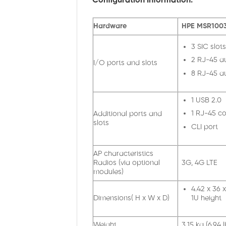
Configuration Information:
Hardware
HPE MSR1003
3 SIC slots
2 RJ-45 a
I/O ports and slots
8 RJ-45 a
1 USB 2.0
1 RJ-45 co
Additional ports and
slots
CLI port
AP characteristics
Radios (via optional
3G, 4G LTE
modules)
4.42 x 36 x 
Dimensions( H x W x D)
1U height
Weight
3.15 kg (6.94 l