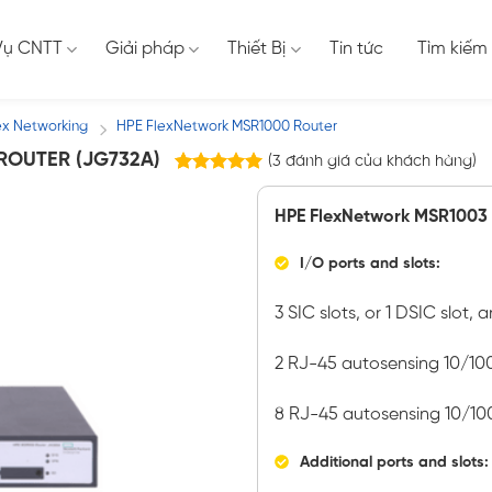
Vụ CNTT
Giải pháp
Thiết Bị
Tin tức
Tìm kiếm
ex Networking
HPE FlexNetwork MSR1000 Router
/
ROUTER (JG732A)
(
3
đánh giá của khách hàng)
3
trên
5.00
5 dựa trên
HPE FlexNetwork MSR1003 
đánh giá
I/O ports and slots:
3 SIC slots, or 1 DSIC slot, a
2 RJ-45 autosensing 10/1
8 RJ-45 autosensing 10/10
Additional ports and slots: