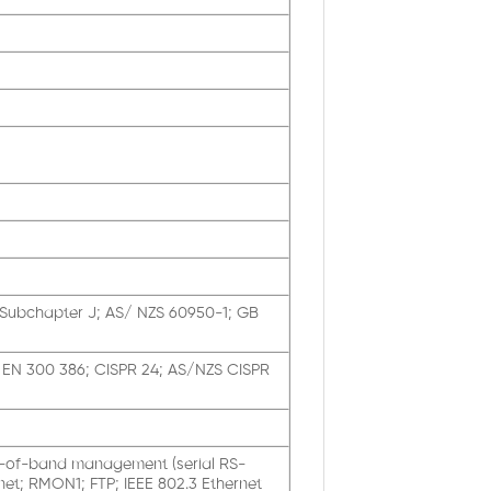
 Subchapter J; AS/ NZS 60950-1; GB
; EN 300 386; CISPR 24; AS/NZS CISPR
t-of-band management (serial RS-
et; RMON1; FTP; IEEE 802.3 Ethernet