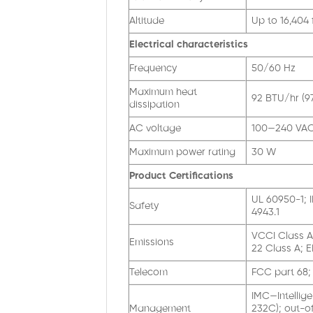
Altitude
Up to 16,404 
Electrical characteristics
Frequency
50/60 Hz
Maximum heat
92 BTU/hr (97
dissipation
AC voltage
100—240 VAC,
Maximum power rating
30 W
Product Certifications
UL 60950-1; 
Safety
4943.1
VCCI Class A
Emissions
22 Class A; 
Telecom
FCC part 68
IMC—Intellig
Management
232C); out-o