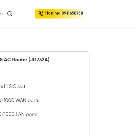
Hotline:
0911658758
8 AC Router (JG732A)
nd 1 SIC slot
00/1000 WAN ports
0/1000 LAN ports