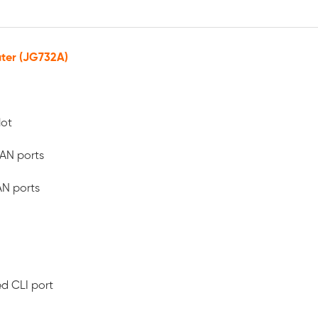
ter (JG732A)
lot
AN ports
AN ports
ed CLI port