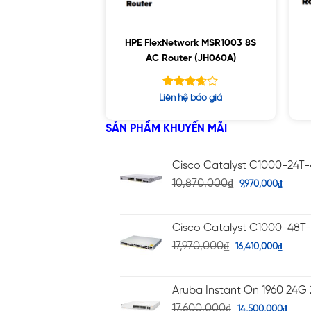
HPE FlexNetwork MSR1003 8S
AC Router (JH060A)
Được
Liên hệ báo giá
xếp
hạng
SẢN PHẨM KHUYẾN MÃI
5
3.62
sao
Cisco Catalyst C1000-24T
10,870,000
₫
9,970,000
₫
Cisco Catalyst C1000-48T
17,970,000
₫
16,410,000
₫
Aruba Instant On 1960 24G 
17,600,000
₫
14,500,000
₫