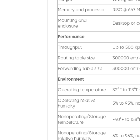
Memory and processor
RISC @ 667 M
Mounting and
Desktop or c
enclosure
Performance
Throughput
Up to 500 Kp
Routing table size
300000 entrie
Forwarding table size
300000 entrie
Environment
Operating temperature
32°F to 113°F
Operating relative
5% to 95%, n
humidity
Nonoperating/Storage
-40°F to 158°
temperature
Nonoperating/Storage
5% to 95%, n
relative humidity