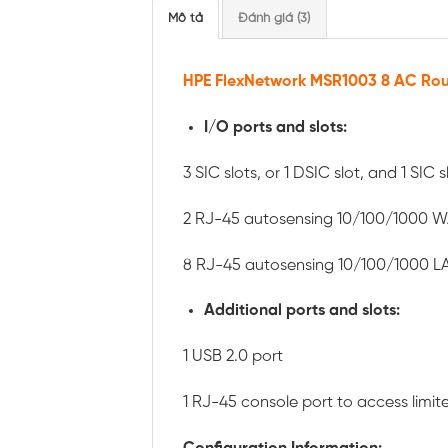
Mô tả
Đánh giá (3)
HPE FlexNetwork MSR1003 8 AC Rou
I/O ports and slots:
3 SIC slots, or 1 DSIC slot, and 1 SIC s
2 RJ-45 autosensing 10/100/1000 W
8 RJ-45 autosensing 10/100/1000 L
Additional ports and slots:
1 USB 2.0 port
1 RJ-45 console port to access limit