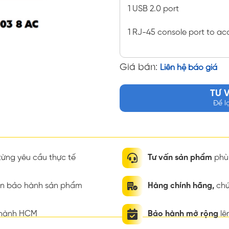
1 USB 2.0 port
1 RJ-45 console port to acc
Giá bán:
Liên hệ báo giá
TƯ 
Để l
ừng yêu cầu thực tế
Tư vấn sản phẩm
phù 
ian bảo hành sản phẩm
Hàng chính hãng,
chứ
thành HCM
Bảo hành mở rộng
lê