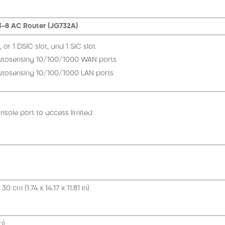
-8 AC Router (JG732A)
, or 1 DSIC slot, and 1 SIC slot
utosensing 10/100/1000 WAN ports
utosensing 10/100/1000 LAN ports
nsole port to access limited
30 cm (1.74 x 14.17 x 11.81 in)
b)