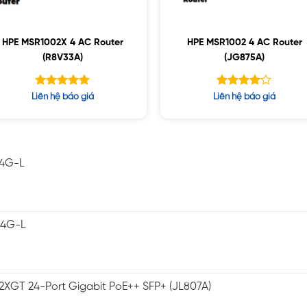
HPE MSR1002X 4 AC Router
HPE MSR1002 4 AC Router
(R8V33A)
(JG875A)
Được xếp
Được
Liên hệ báo giá
Liên hệ báo giá
hạng
xếp hạng
5.00
5
4.00
5 sao
sao
-4G-L
-4G-L
2XGT 24-Port Gigabit PoE++ SFP+ (JL807A)