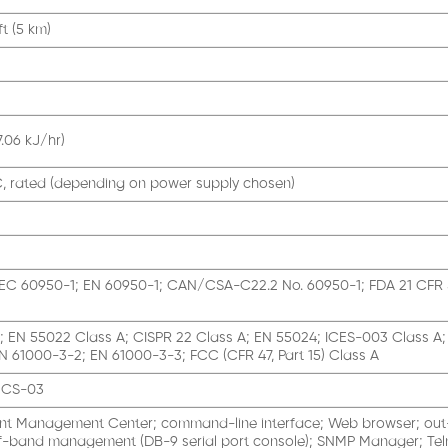
ft (5 km)
.06 kJ/hr)
 rated (depending on power supply chosen)
IEC 60950-1; EN 60950-1; CAN/CSA-C22.2 No. 60950-1; FDA 21 CFR
; EN 55022 Class A; CISPR 22 Class A; EN 55024; ICES-003 Class A
EN 61000-3-2; EN 61000-3-3; FCC (CFR 47, Part 15) Class A
; CS-03
ent Management Center; command-line interface; Web browser; ou
f-band management (DB-9 serial port console); SNMP Manager; Teln