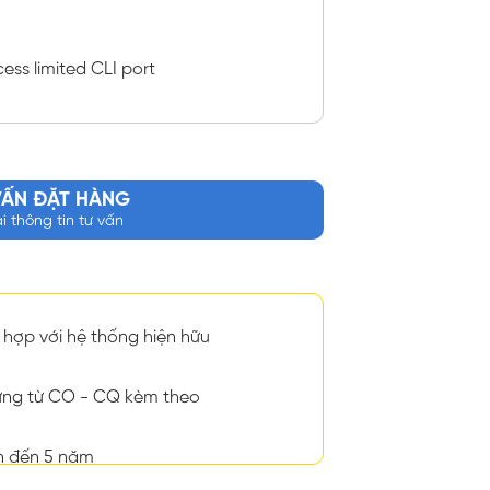
ess limited CLI port
VẤN ĐẶT HÀNG
ại thông tin tư vấn
hợp với hệ thống hiện hữu
ng từ CO - CQ kèm theo
n đến 5 năm