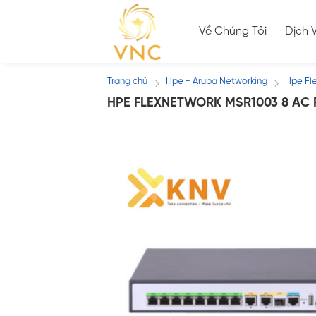
Skip
to
Về Chúng Tôi
Dịch 
content
Trang chủ
Hpe - Aruba Networking
Hpe Fl
/
/
HPE FLEXNETWORK MSR1003 8 AC 