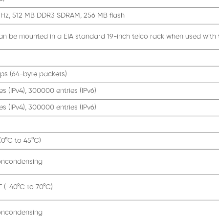
Hz, 512 MB DDR3 SDRAM, 256 MB flash
an be mounted in a EIA standard 19-inch telco rack when used with 
ps (64-byte packets)
s (IPv4), 300000 entries (IPv6)
s (IPv4), 300000 entries (IPv6)
 (0°C to 45°C)
oncondensing
F (-40°C to 70°C)
oncondensing