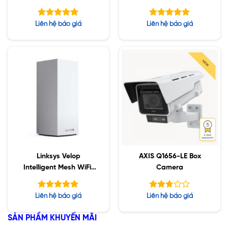
802.11ac Wave 2
3-Pack White
(AC3900)
Được xếp
Được xếp
Liên hệ báo giá
Liên hệ báo giá
hạng
hạng
5.00
5.00
5 sao
5 sao
Linksys Velop
AXIS Q1656-LE Box
Intelligent Mesh WiFi,
Camera
1-Pack White (AC2200)
Được xếp
Được
Liên hệ báo giá
Liên hệ báo giá
hạng
xếp
5.00
hạng
5 sao
SẢN PHẨM KHUYẾN MÃI
2.72