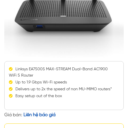
Linksys EA7500S MAX-STREAM Dual-Band AC1900
WiFi 5 Router
Up to 1.9 Gbps Wi-Fi speeds
Delivers up to 2x the speed of non MU-MIMO routers*
Easy setup out of the box
Giá bán:
Liên hệ báo giá