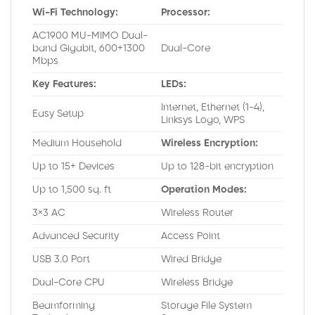
Wi-Fi Technology:
Processor:
AC1900 MU-MIMO Dual-
band Gigabit, 600+1300
Dual-Core
Mbps
Key Features:
LEDs:
Internet, Ethernet (1-4),
Easy Setup
Linksys Logo, WPS
Medium Household
Wireless Encryption:
Up to 15+ Devices
Up to 128-bit encryption
Up to 1,500 sq. ft
Operation Modes:
3×3 AC
Wireless Router
Advanced Security
Access Point
USB 3.0 Port
Wired Bridge
Dual-Core CPU
Wireless Bridge
Beamforming
Storage File System