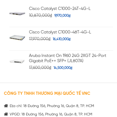
5 sao
Cisco Catalyst C1000-24T-4G-L
10,870,000
₫
9,970,000
₫
Cisco Catalyst C1000-48T-4G-L
17,970,000
₫
16,410,000
₫
Aruba Instant On 1960 24G 2XGT 24-Port
Gigabit PoE++ SFP+ (JL807A)
17,600,000
₫
14,500,000
₫
CÔNG TY TNHH THƯƠNG MẠI QUỐC TẾ VNC
Địa chỉ: 18 Đường 156, Phường 16, Quận 8, TP. HCM
VPGD: 18 Đường 156, Phường 16, Quận 8, TP. HCM