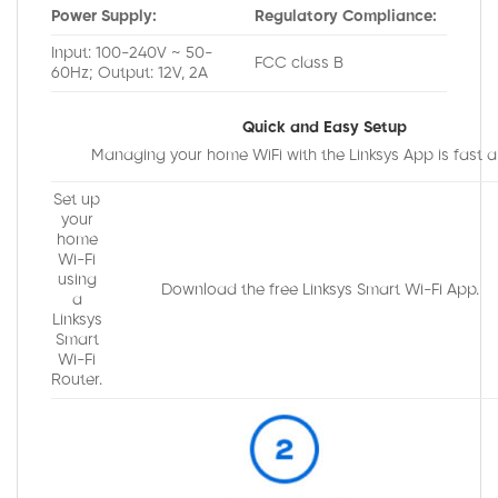
Power Supply:
Regulatory Compliance:
Input: 100-240V ~ 50-
FCC class B
60Hz; Output: 12V, 2A
Quick and Easy Setup
Managing your home WiFi with the Linksys App is fast a
Set up
your
home
Wi-Fi
using
Download the free Linksys Smart Wi-Fi App.
a
Linksys
Smart
Wi-Fi
Router.