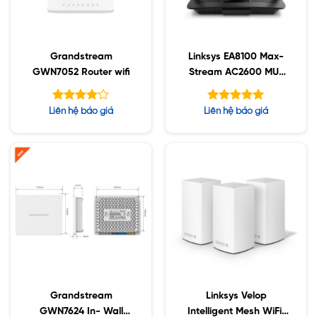
Grandstream
Linksys EA8100 Max-
GWN7052 Router wifi
Stream AC2600 MU-
MIMO Gigabit WiFi
Router
Được
Được xếp
Liên hệ báo giá
Liên hệ báo giá
xếp hạng
hạng
5.00
5
4.00
5 sao
sao
Grandstream
Linksys Velop
GWN7624 In- Wall
Intelligent Mesh WiFi,