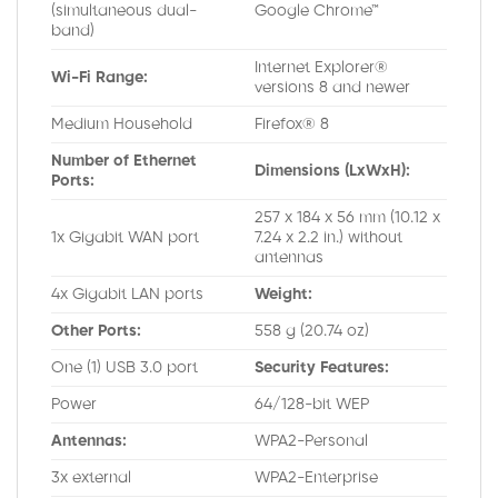
(simultaneous dual-
Google Chrome™
band)
Internet Explorer®
Wi-Fi Range:
versions 8 and newer
Medium Household
Firefox® 8
Number of Ethernet
Dimensions (LxWxH):
Ports:
257 x 184 x 56 mm (10.12 x
1x Gigabit WAN port
7.24 x 2.2 in.) without
antennas
4x Gigabit LAN ports
Weight:
Other Ports:
558 g (20.74 oz)
One (1) USB 3.0 port
Security Features:
Power
64/128-bit WEP
Antennas:
WPA2-Personal
3x external
WPA2-Enterprise