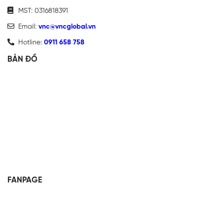
MST: 0316818391
Email:
vnc@vncglobal.vn
Hotline:
0911 658 758
BẢN ĐỒ
FANPAGE