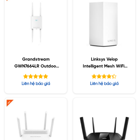
Grandstream
Linksys Velop
GWN7664LR Outdoor
Intelligent Mesh WiFi,
Long Range 802.11ax
1-Pack White (AC1300)
Được xếp
Được xếp
Liên hệ báo giá
Liên hệ báo giá
hạng
hạng
5.00
4.33
5 sao
5 sao