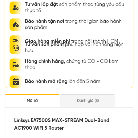
Tư vấn lắp đặt
sản phẩm theo từng yêu cầu
thực tế
Bảo hành tận nơi
trong thời gian bảo hành
sản phẩm
Giao hàng miễn phí
trong nội thành HCM
Tư vấn sản phẩm
phù hợp với hệ thống hiện
hữu
Hàng chính hãng,
chứng từ CO - CQ kèm
theo
Bảo hành mở rộng
lên đến 5 năm
Mô tả
Đánh giá (8)
Linksys EA7500S MAX-STREAM Dual-Band
AC1900 WiFi 5 Router