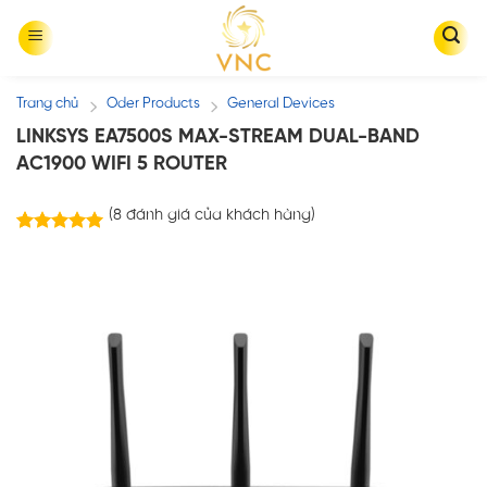
Skip
to
content
Trang chủ
Oder Products
General Devices
/
/
LINKSYS EA7500S MAX-STREAM DUAL-BAND
AC1900 WIFI 5 ROUTER
(
8
đánh giá của khách hàng)
8
trên
5.00
5 dựa trên
đánh giá