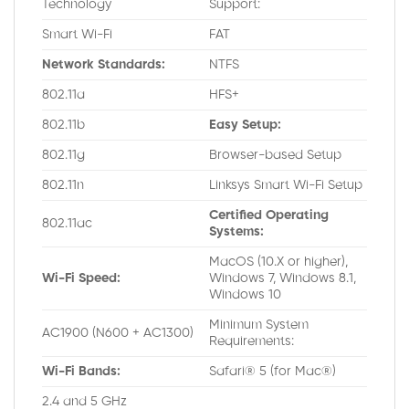
Technology
Support:
Smart Wi-Fi
FAT
Network Standards:
NTFS
802.11a
HFS+
802.11b
Easy Setup:
802.11g
Browser-based Setup
802.11n
Linksys Smart Wi-Fi Setup
Certified Operating
802.11ac
Systems:
MacOS (10.X or higher),
Wi-Fi Speed:
Windows 7, Windows 8.1,
Windows 10
Minimum System
AC1900 (N600 + AC1300)
Requirements:
Wi-Fi Bands:
Safari® 5 (for Mac®)
2.4 and 5 GHz