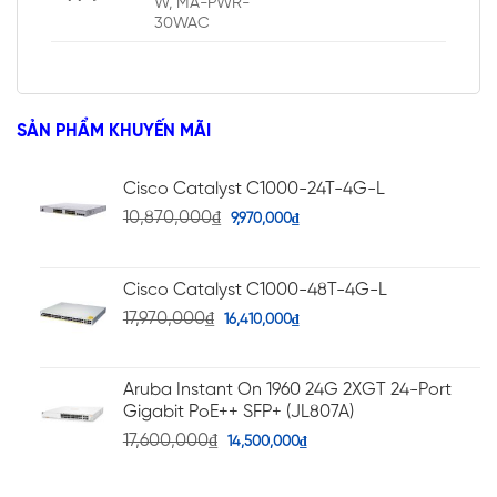
W, MA-PWR-
30WAC
SẢN PHẨM KHUYẾN MÃI
Cisco Catalyst C1000-24T-4G-L
10,870,000
₫
9,970,000
₫
Cisco Catalyst C1000-48T-4G-L
17,970,000
₫
16,410,000
₫
Aruba Instant On 1960 24G 2XGT 24-Port
Gigabit PoE++ SFP+ (JL807A)
17,600,000
₫
14,500,000
₫