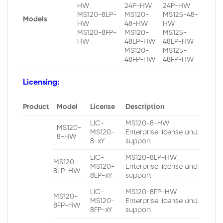
HW
24P-HW
24P-HW
MS120-8LP-
MS120-
MS125-48-
Models
HW
48-HW
HW
MS120-8FP-
MS120-
MS125-
HW
48LP-HW
48LP-HW
MS120-
MS125-
48FP-HW
48FP-HW
Licensing:
Product
Model
License
Description
LIC-
MS120-8-HW
MS120-
MS120-
Enterprise license and
8-HW
8-xY
support
LIC-
MS120-8LP-HW
MS120-
MS120-
Enterprise license and
8LP-HW
8LP-xY
support
LIC-
MS120-8FP-HW
MS120-
MS120-
Enterprise license and
8FP-HW
8FP-xY
support