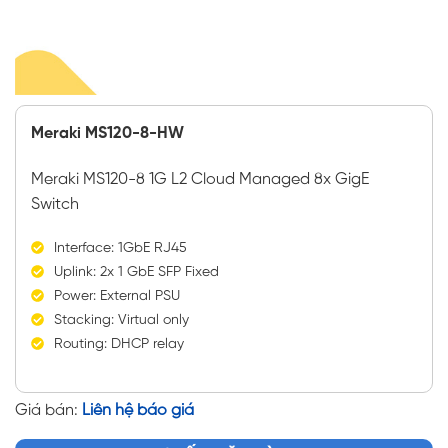
Meraki MS120-8-HW
Meraki MS120-8 1G L2 Cloud Managed 8x GigE
Switch
Interface: 1GbE RJ45
Uplink: 2x 1 GbE SFP Fixed
Power: External PSU
Stacking: Virtual only
Routing: DHCP relay
Giá bán:
Liên hệ báo giá