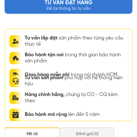
TƯ VẤN ĐẶT HÀNG
Để lại thông tin tư vấn
Tư vấn lắp đặt
sản phẩm theo từng yêu cầu
thực tế
Bảo hành tận nơi
trong thời gian bảo hành
sản phẩm
Giao hàng miễn phí
trong nội thành HCM
Tư vấn sản phẩm
phù hợp với hệ thống hiện
hữu
Hàng chính hãng,
chứng từ CO - CQ kèm
theo
Bảo hành mở rộng
lên đến 5 năm
Mô tả
Đánh giá (0)