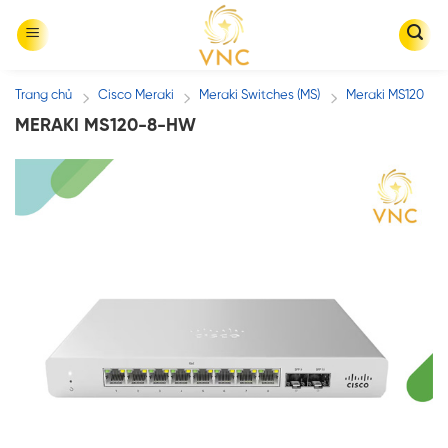
Skip
to
content
Trang chủ
Cisco Meraki
Meraki Switches (MS)
Meraki MS120
/
/
/
MERAKI MS120-8-HW