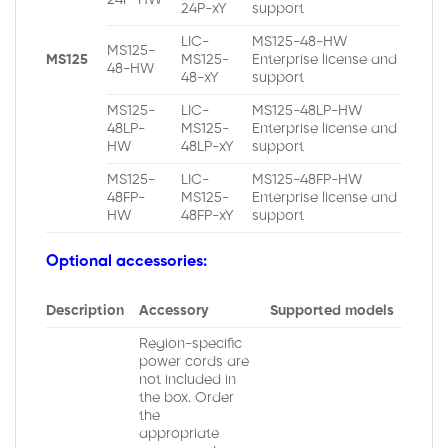
24P-HW
24P-xY
support
LIC-
MS125-48-HW
MS125-
MS125
MS125-
Enterprise license and
48-HW
48-xY
support
MS125-
LIC-
MS125-48LP-HW
48LP-
MS125-
Enterprise license and
HW
48LP-xY
support
MS125-
LIC-
MS125-48FP-HW
48FP-
MS125-
Enterprise license and
HW
48FP-xY
support
Optional accessories:
Description
Accessory
Supported models
Region-specific
power cords are
not included in
the box. Order
the
appropriate