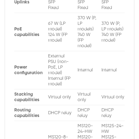
Uplinks
SFP
SFP
SFP
Fixed
Fixed
Fixed
370 W (P,
67 W (LP
LP
370 W (P,
PoE
model)
models)
LP models)
capabilities
124 W (FP
740 W
740 W (FP
model)
(FP
model)
model)
External
PSU (non-
Power
PoE, LP
Internal
Internal
configuration
model)
Internal (FP
model)
Stacking
Virtual
Virtual only
Virtual only
capabilities
only
Routing
DHCP
DHCP
DHCP relay
capabilities
relay
relay
MS120-
MS125-24-
24-HW
HW
MS120-8-
MS120-
MS125-