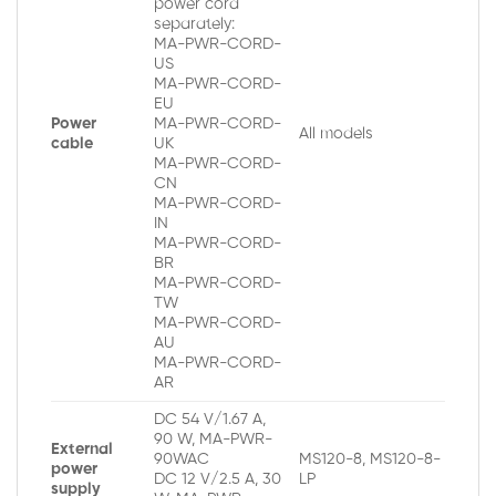
power cord
separately:
MA-PWR-CORD-
US
MA-PWR-CORD-
EU
Power
MA-PWR-CORD-
All models
cable
UK
MA-PWR-CORD-
CN
MA-PWR-CORD-
IN
MA-PWR-CORD-
BR
MA-PWR-CORD-
TW
MA-PWR-CORD-
AU
MA-PWR-CORD-
AR
DC 54 V/1.67 A,
90 W, MA-PWR-
External
90WAC
MS120-8, MS120-8-
power
DC 12 V/2.5 A, 30
LP
supply