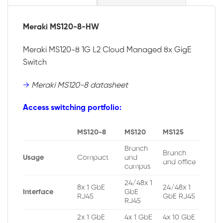
Meraki MS120-8-HW
Meraki MS120-8 1G L2 Cloud Managed 8x GigE
Switch
→
Meraki MS120-8 datasheet
Access switching portfolio:
MS120-8
MS120
MS125
Branch
Branch
Usage
Compact
and
and office
campus
24/48x 1
8x 1 GbE
24/48x 1
Interface
GbE
RJ45
GbE RJ45
RJ45
2x 1 GbE
4x 1 GbE
4x 10 GbE