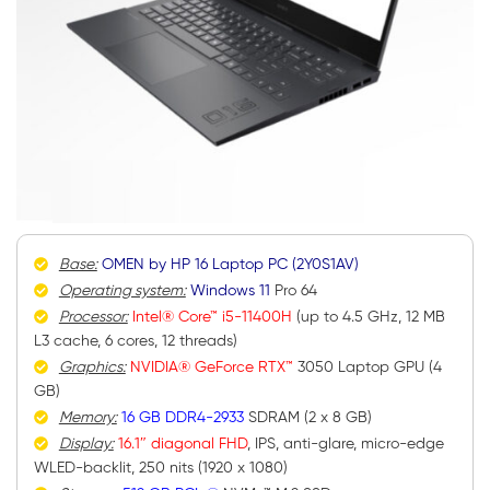
Base:
OMEN by HP 16 Laptop PC (2Y0S1AV)
Operating system:
Windows 11
Pro 64
Processor:
Intel® Core™ i5-11400H
(up to 4.5 GHz, 12 MB
L3 cache, 6 cores, 12 threads)
Graphics:
NVIDIA® GeForce RTX™
3050 Laptop GPU (4
GB)
Memory:
16 GB DDR4-2933
SDRAM (2 x 8 GB)
Display:
16.1″ diagonal FHD
, IPS, anti-glare, micro-edge
WLED-backlit, 250 nits (1920 x 1080)