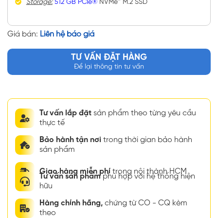
Storage:
512 GB PCIe®
NVMe™ M.2 SSD
Giá bán:
Liên hệ báo giá
TƯ VẤN ĐẶT HÀNG
Để lại thông tin tư vấn
Tư vấn lắp đặt
sản phẩm theo từng yêu cầu
thực tế
Bảo hành tận nơi
trong thời gian bảo hành
sản phẩm
Giao hàng miễn phí
trong nội thành HCM
Tư vấn sản phẩm
phù hợp với hệ thống hiện
hữu
Hàng chính hãng,
chứng từ CO - CQ kèm
theo