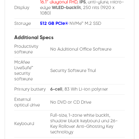
16.1″ diagonal FHD
,
IPS
, anti-glare, micro-
Display
edge
WLED-backlit
, 250 nits (1920 x
1080)
Storage
512 GB PCIe®
NVMe™ M.2 SSD
Additional Specs
Productivity
No Additional Office Software
software
McAfee
LiveSafe™
Security Software Trial
security
software
Primary battery
6-cell
, 83 Wh Li-ion polymer
External
No DVD or CD Drive
optical drive
Full-size, 1-zone white backlit,
shadow black keyboard and 26-
Keyboard
Key Rollover Anti-Ghosting Key
technology