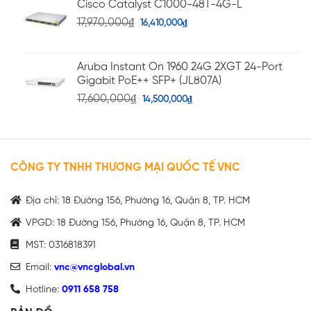
Cisco Catalyst C1000-48T-4G-L
17,970,000
₫
16,410,000
₫
Aruba Instant On 1960 24G 2XGT 24-Port
Gigabit PoE++ SFP+ (JL807A)
17,600,000
₫
14,500,000
₫
CÔNG TY TNHH THƯƠNG MẠI QUỐC TẾ VNC
Địa chỉ: 18 Đường 156, Phường 16, Quận 8, TP. HCM
VPGD: 18 Đường 156, Phường 16, Quận 8, TP. HCM
MST: 0316818391
Email:
vnc@vncglobal.vn
Hotline:
0911 658 758