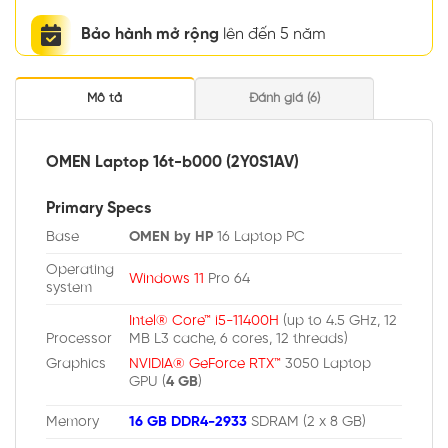
Bảo hành mở rộng
lên đến 5 năm
Mô tả
Đánh giá (6)
OMEN Laptop 16t-b000 (2Y0S1AV)
Primary Specs
Base
OMEN by HP
16 Laptop PC
Operating
Windows 11
Pro 64
system
Intel® Core™ i5-11400H
(up to 4.5 GHz, 12
Processor
MB L3 cache, 6 cores, 12 threads)
Graphics
NVIDIA® GeForce RTX™
3050 Laptop
GPU (
4 GB
)
Memory
16 GB DDR4-2933
SDRAM (2 x 8 GB)