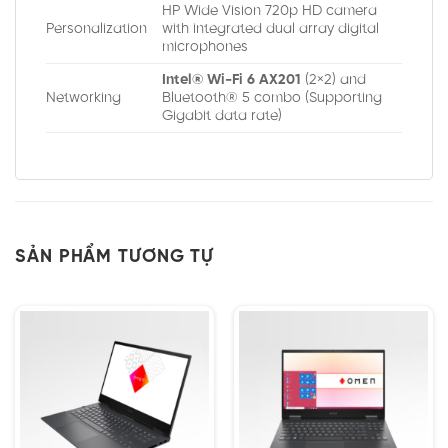
HP Wide Vision 720p HD camera
Personalization
with integrated dual array digital
microphones
Intel® Wi-Fi 6 AX201
(2×2) and
Networking
Bluetooth® 5 combo (Supporting
Gigabit data rate)
SẢN PHẨM TƯƠNG TỰ