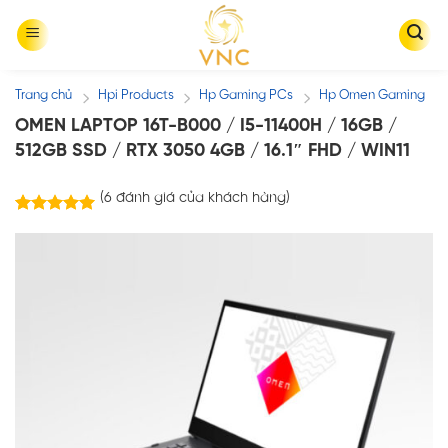
Skip
to
content
Trang chủ
Hpi Products
Hp Gaming PCs
Hp Omen Gaming
/
/
/
OMEN LAPTOP 16T-B000 / I5-11400H / 16GB /
512GB SSD / RTX 3050 4GB / 16.1″ FHD / WIN11
(
6
đánh giá của khách hàng)
6
trên
5.00
5 dựa trên
đánh giá