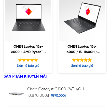
OMEN Laptop 16z-
OMEN Laptop 16t-
c000 / AMD Ryzen™ 7
b000 / i5-11400H /
5800H / 32GB / 512GB
32GB / 2 x 512GB SSD
SSD / RTX 3050 4GB /
Raid 0 / RTX 3050
Được xếp
Được xếp
Liên hệ báo giá
Liên hệ báo giá
16.1″ FHD / Win11
4GB / 16.1″ FHD / Win11
hạng
hạng
5.00
5.00
5 sao
5 sao
SẢN PHẨM KHUYẾN MÃI
Cisco Catalyst C1000-24T-4G-L
10,870,000
₫
9,970,000
₫