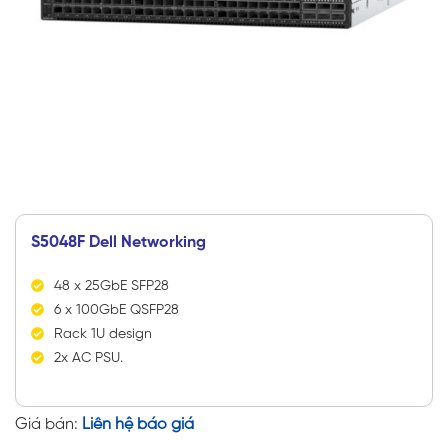
S5048F Dell Networking
48 x 25GbE SFP28
6 x 100GbE QSFP28
Rack 1U design
2x AC PSU.
Giá bán:
Liên hệ báo giá