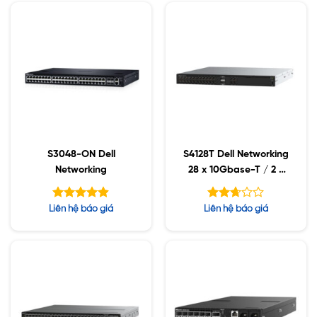
S3048-ON Dell
S4128T Dell Networking
Networking
28 x 10Gbase-T / 2 x
QSFP28
Được xếp
Được
Liên hệ báo giá
Liên hệ báo giá
hạng
xếp
4.88
hạng
5 sao
2.65
5 sao