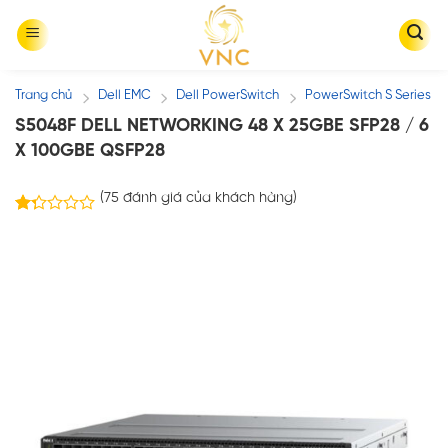
Skip
to
content
Trang chủ
Dell EMC
Dell PowerSwitch
PowerSwitch S Series
/
/
/
S5048F DELL NETWORKING 48 X 25GBE SFP28 / 6
X 100GBE QSFP28
(
75
đánh giá của khách hàng)
69
1.30
trên
5
dựa
trên
đánh
giá