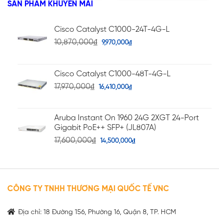
SẢN PHẨM KHUYẾN MÃI
1.19
sao
5
sao
Cisco Catalyst C1000-24T-4G-L
10,870,000
₫
9,970,000
₫
Cisco Catalyst C1000-48T-4G-L
17,970,000
₫
16,410,000
₫
Aruba Instant On 1960 24G 2XGT 24-Port
Gigabit PoE++ SFP+ (JL807A)
17,600,000
₫
14,500,000
₫
CÔNG TY TNHH THƯƠNG MẠI QUỐC TẾ VNC
Địa chỉ: 18 Đường 156, Phường 16, Quận 8, TP. HCM