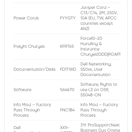
Jumper Cord –
C13/C14, 2M, 250V,
Power Cords
FYYGTY
10A (EU, TW, APCC
countries except
ANZ)
Force10-20
Handling &
Freight Charges
KFRT65
Insurance
Charges(DDD|ROAP)
Dell Networking,
Documentation/Disks
FD1TWD
S50xx, User
Documentation
Software, Rights to
Software
564670
use L3 on OS9,
S5048-ON
Info Mod – Factory
Info Mod – Factory
Pass Through
FNC184
Pass Through
Process
Process
3Yr ProSupport:Next
Dell
XX1I-
Business Day Onsite