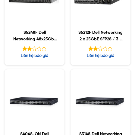
S5248F Dell
S5212F Dell Networking
Networking 48x25GbE
2 x 25GbE SFP28 / 3 x
SFP28 / 4x100GbE
100GbE QSFP28
QSFP28 / 2x100GbE
Được
Được
Liên hệ báo giá
Liên hệ báo giá
QSFP-DD
xếp
xếp
hạng
hạng
1.91
1.90
5
5
sao
sao
S4048-ON Dell
S3148 Dell Networking