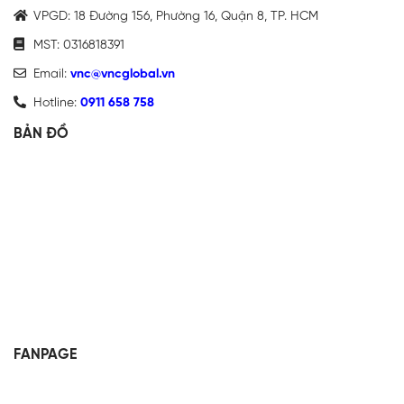
VPGD: 18 Đường 156, Phường 16, Quận 8, TP. HCM
MST: 0316818391
Email:
vnc@vncglobal.vn
Hotline:
0911 658 758
BẢN ĐỒ
FANPAGE