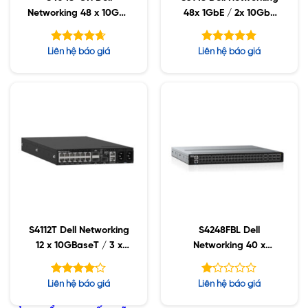
Networking 48 x 10GbE
48x 1GbE / 2x 10GbE
SFP+ / 6 x 40GbE
SFP
QSFP+
Được xếp
Được xếp
Liên hệ báo giá
Liên hệ báo giá
hạng
hạng
4.63
5.00
5 sao
5 sao
S4112T Dell Networking
S4248FBL Dell
12 x 10GBaseT / 3 x
Networking 40 x
100GbE QSFP28
10GbE SFP+ / 2 x
QSFP+ / 6 x QSFP28
Được
Được
Liên hệ báo giá
Liên hệ báo giá
xếp hạng
xếp
5
hạng
4.11