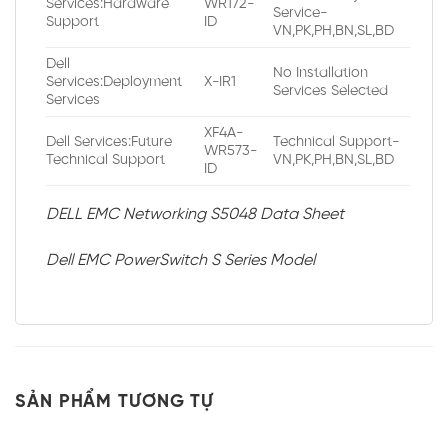
Services:Hardware
WR172-
Service-
Support
ID
VN,PK,PH,BN,SL,BD
Dell
No Installation
Services:Deployment
X-IR1
Services Selected
Services
XF4A-
Dell Services:Future
Technical Support-
WR573-
Technical Support
VN,PK,PH,BN,SL,BD
ID
DELL EMC Networking S5048 Data Sheet
Dell EMC PowerSwitch S Series Model
SẢN PHẨM TƯƠNG TỰ