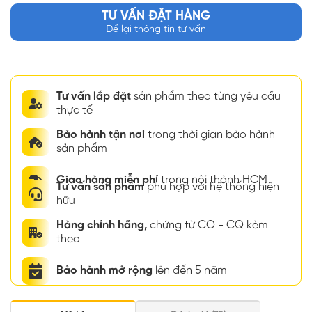
TƯ VẤN ĐẶT HÀNG
Để lại thông tin tư vấn
Tư vấn lắp đặt
sản phẩm theo từng yêu cầu
thực tế
Bảo hành tận nơi
trong thời gian bảo hành
sản phẩm
Giao hàng miễn phí
trong nội thành HCM
Tư vấn sản phẩm
phù hợp với hệ thống hiện
hữu
Hàng chính hãng,
chứng từ CO - CQ kèm
theo
Bảo hành mở rộng
lên đến 5 năm