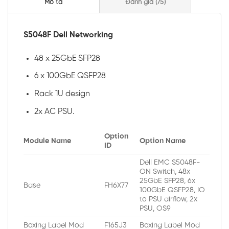
Mô tả
Đánh giá (75)
S5048F Dell Networking
48 x 25GbE SFP28
6 x 100GbE QSFP28
Rack 1U design
2x AC PSU.
Option
Module Name
Option Name
ID
Dell EMC S5048F-
ON Switch, 48x
25GbE SFP28, 6x
Base
FH6X77
100GbE QSFP28, IO
to PSU airflow, 2x
PSU, OS9
Boxing Label Mod
F165J3
Boxing Label Mod