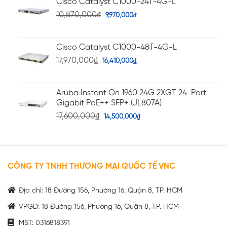
Cisco Catalyst C1000-24T-4G-L
10,870,000
₫
9,970,000
₫
Cisco Catalyst C1000-48T-4G-L
17,970,000
₫
16,410,000
₫
Aruba Instant On 1960 24G 2XGT 24-Port
Gigabit PoE++ SFP+ (JL807A)
17,600,000
₫
14,500,000
₫
CÔNG TY TNHH THƯƠNG MẠI QUỐC TẾ VNC
Địa chỉ: 18 Đường 156, Phường 16, Quận 8, TP. HCM
VPGD: 18 Đường 156, Phường 16, Quận 8, TP. HCM
MST: 0316818391