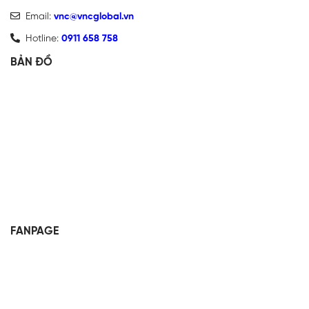
Email:
vnc@vncglobal.vn
Hotline:
0911 658 758
BẢN ĐỒ
FANPAGE