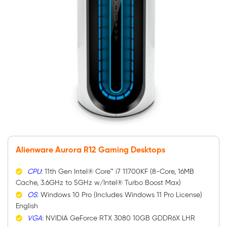
Alienware Aurora R12 Gaming Desktops
CPU
: 11th Gen Intel® Core™ i7 11700KF (8-Core, 16MB
Cache, 3.6GHz to 5GHz w/Intel® Turbo Boost Max)
OS
: Windows 10 Pro (Includes Windows 11 Pro License)
English
VGA
: NVIDIA GeForce RTX 3080 10GB GDDR6X LHR