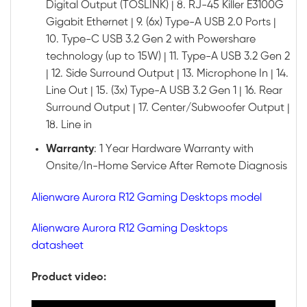
Digital Output (TOSLINK) | 8. RJ-45 Killer E3100G
Gigabit Ethernet | 9. (6x) Type-A USB 2.0 Ports |
10. Type-C USB 3.2 Gen 2 with Powershare
technology (up to 15W) | 11. Type-A USB 3.2 Gen 2
| 12. Side Surround Output | 13. Microphone In | 14.
Line Out | 15. (3x) Type-A USB 3.2 Gen 1 | 16. Rear
Surround Output | 17. Center/Subwoofer Output |
18. Line in
Warranty
: 1 Year Hardware Warranty with
Onsite/In-Home Service After Remote Diagnosis
Alienware Aurora R12 Gaming Desktops model
Alienware Aurora R12 Gaming Desktops
datasheet
Product video: