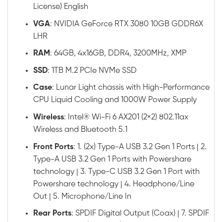
License) English
VGA
: NVIDIA GeForce RTX 3080 10GB GDDR6X
LHR
RAM
: 64GB, 4x16GB, DDR4, 3200MHz, XMP
SSD
: 1TB M.2 PCIe NVMe SSD
Case
: Lunar Light chassis with High-Performance
CPU Liquid Cooling and 1000W Power Supply
Wireless
: Intel® Wi-Fi 6 AX201 (2×2) 802.11ax
Wireless and Bluetooth 5.1
Front
Ports
: 1. (2x) Type-A USB 3.2 Gen 1 Ports | 2.
Type-A USB 3.2 Gen 1 Ports with Powershare
technology | 3. Type-C USB 3.2 Gen 1 Port with
Powershare technology | 4. Headphone/Line
Out | 5. Microphone/Line In
Rear
Ports
: SPDIF Digital Output (Coax) | 7. SPDIF