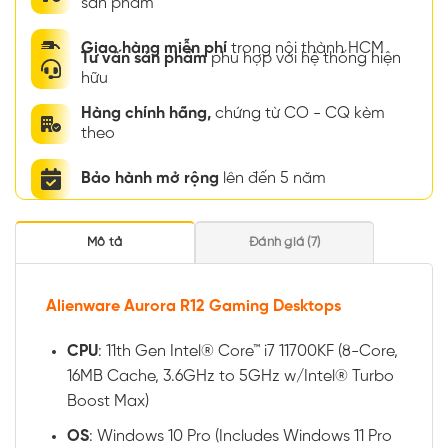
sản phẩm
Giao hàng miễn phí
trong nội thành HCM
Tư vấn sản phẩm
phù hợp với hệ thống hiện
hữu
Hàng chính hãng,
chứng từ CO - CQ kèm
theo
Bảo hành mở rộng
lên đến 5 năm
Mô tả
Đánh giá (7)
Alienware Aurora R12 Gaming Desktops
CPU
: 11th Gen Intel® Core™ i7 11700KF (8-Core,
16MB Cache, 3.6GHz to 5GHz w/Intel® Turbo
Boost Max)
OS
: Windows 10 Pro (Includes Windows 11 Pro