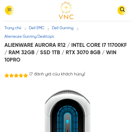
Skip
to
content
Trang chủ
Dell EMC
Dell Gaming
/
/
/
Alienware Gaming Desktops
ALIENWARE AURORA R12 / INTEL CORE I7 11700KF
/ RAM 32GB / SSD 1TB / RTX 3070 8GB / WIN
10PRO
(
7
đánh giá của khách hàng)
7
trên
5.00
5 dựa trên
đánh giá