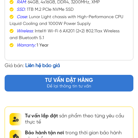
RAM
: 64GB, 4x16GB, DDR4, 3200MHz, XMP
SSD
: 1TB M.2 PCIe NVMe SSD
Case
: Lunar Light chassis with High-Performance CPU
Liquid Cooling and 1000W Power Supply
Wireless
: Intel® Wi-Fi 6 AX201 (2×2) 802.11ax Wireless
and Bluetooth 5.1
Warranty:
1 Year
Giá bán:
Liên hệ báo giá
TƯ VẤN ĐẶT HÀNG
Để lại thông tin tư vấn
Tư vấn lắp đặt
sản phẩm theo từng yêu cầu
thực tế
Bảo hành tận nơi
trong thời gian bảo hành