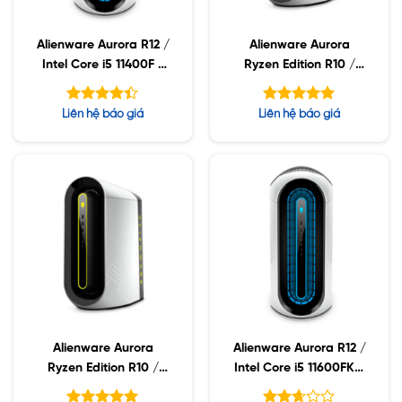
Alienware Aurora R12 /
Alienware Aurora
Intel Core i5 11400F /
Ryzen Edition R10 /
Ram 64GB / SSD 1TB /
AMD Ryzen 9 5950X /
RTX 1660 6GB / Win
Ram 64GB / SSD 1TB /
Được xếp
Được xếp
Liên hệ báo giá
Liên hệ báo giá
10Pro
RTX 3090 24GB / Win
hạng
hạng
4.38
5.00
10Pro
5 sao
5 sao
Alienware Aurora
Alienware Aurora R12 /
Ryzen Edition R10 /
Intel Core i5 11600FK /
AMD Ryzen 9 5950X /
Ram 64GB / SSD 1TB /