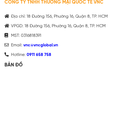
CÔNG TY TNHH THƯƠNG MẠI QUỐC TẾ VNC
Địa chỉ: 18 Đường 156, Phường 16, Quận 8, TP. HCM
VPGD: 18 Đường 156, Phường 16, Quận 8, TP. HCM
MST: 0316818391
Email:
vnc@vncglobal.vn
Hotline:
0911 658 758
BẢN ĐỒ