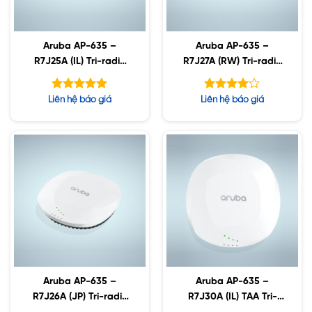
Aruba AP-635 –
Aruba AP-635 –
R7J25A (IL) Tri-radio
R7J27A (RW) Tri-radio
Wi-Fi 6E Internal
Wi-Fi 6E Internal
Antennas Campus A
Antennas Campus A
Được xếp
Được
Liên hệ báo giá
Liên hệ báo giá
hạng
xếp hạng
5.00
5
4.10
5 sao
sao
Aruba AP-635 –
Aruba AP-635 –
R7J26A (JP) Tri-radio
R7J30A (IL) TAA Tri-