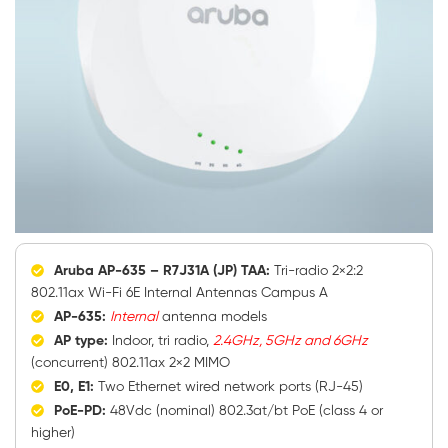
Aruba AP-635 – R7J31A (JP) TAA:
Tri-radio 2×2:2
802.11ax Wi-Fi 6E Internal Antennas Campus A
AP-635:
Internal
antenna models
AP type:
Indoor, tri radio,
2.4GHz, 5GHz and 6GHz
(concurrent) 802.11ax 2×2 MIMO
E0, E1:
Two Ethernet wired network ports (RJ-45)
PoE-PD:
48Vdc (nominal) 802.3at/bt PoE (class 4 or
higher)