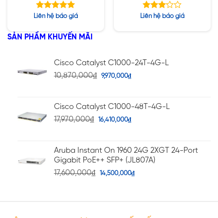
Wi-Fi 6E Internal
radio Wi-Fi 6E Internal
Antennas Campus A
Antennas Campus A
Được xếp
Được
Liên hệ báo giá
Liên hệ báo giá
hạng
xếp
5.00
hạng
5 sao
SẢN PHẨM KHUYẾN MÃI
5
3.14
sao
Cisco Catalyst C1000-24T-4G-L
10,870,000
₫
9,970,000
₫
Cisco Catalyst C1000-48T-4G-L
17,970,000
₫
16,410,000
₫
Aruba Instant On 1960 24G 2XGT 24-Port
Gigabit PoE++ SFP+ (JL807A)
17,600,000
₫
14,500,000
₫