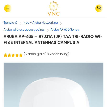
Skip
to
content
Trang chủ
Hpe - Aruba Networking
/
/
Aruba wireless access points
Aruba AP 630 Series
/
ARUBA AP-635 – R7J31A (JP) TAA TRI-RADIO WI-
FI 6E INTERNAL ANTENNAS CAMPUS A
(
3
đánh giá của khách hàng)
3
trên
5.00
5 dựa trên
đánh giá