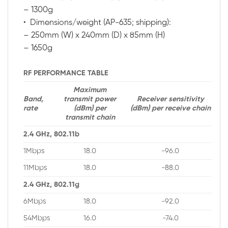
– 1300g
• Dimensions/weight (AP-635; shipping):
– 250mm (W) x 240mm (D) x 85mm (H)
– 1650g
RF PERFORMANCE TABLE
Maximum
Band,
transmit power
Receiver sensitivity
rate
(dBm) per
(dBm) per receive chain
transmit chain
2.4 GHz, 802.11b
1Mbps
18.0
-96.0
11Mbps
18.0
-88.0
2.4 GHz, 802.11g
6Mbps
18.0
-92.0
54Mbps
16.0
-74.0