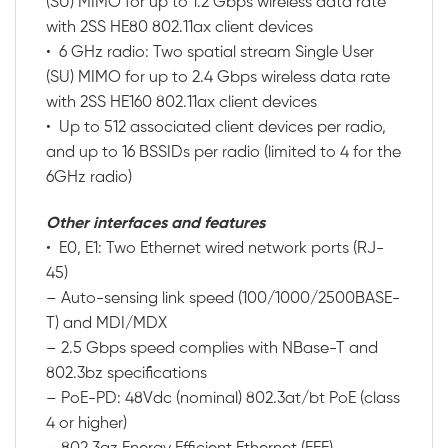
(SU) MIMO for up to 1.2 Gbps wireless data rate
with 2SS HE80 802.11ax client devices
• 6 GHz radio: Two spatial stream Single User
(SU) MIMO for up to 2.4 Gbps wireless data rate
with 2SS HE160 802.11ax client devices
• Up to 512 associated client devices per radio,
and up to 16 BSSIDs per radio (limited to 4 for the
6GHz radio)
Other interfaces and features
• E0, E1: Two Ethernet wired network ports (RJ-
45)
– Auto-sensing link speed (100/1000/2500BASE-
T) and MDI/MDX
– 2.5 Gbps speed complies with NBase-T and
802.3bz specifications
– PoE-PD: 48Vdc (nominal) 802.3at/bt PoE (class
4 or higher)