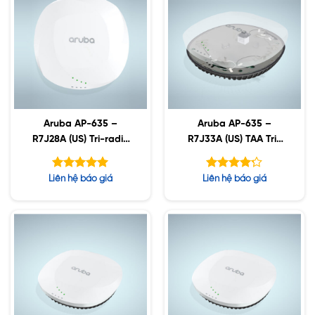
Aruba AP-635 –
Aruba AP-635 –
R7J28A (US) Tri-radio
R7J33A (US) TAA Tri-
Wi-Fi 6E Internal
radio Wi-Fi 6E Internal
Antennas Campus A
Antennas Campus A
Được xếp
Được xếp
Liên hệ báo giá
Liên hệ báo giá
hạng
hạng
5.00
4.17
5 sao
5 sao