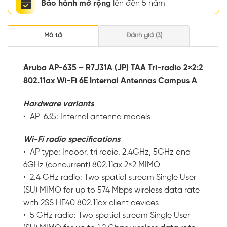
Bảo hành mở rộng
lên đến 5 năm
Mô tả
Đánh giá (3)
Aruba AP-635 – R7J31A (JP) TAA Tri-radio 2×2:2
802.11ax Wi-Fi 6E Internal Antennas Campus A
Hardware variants
• AP-635: Internal antenna models
Wi-Fi radio specifications
• AP type: Indoor, tri radio, 2.4GHz, 5GHz and
6GHz (concurrent) 802.11ax 2×2 MIMO
• 2.4 GHz radio: Two spatial stream Single User
(SU) MIMO for up to 574 Mbps wireless data rate
with 2SS HE40 802.11ax client devices
• 5 GHz radio: Two spatial stream Single User