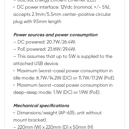
– 802.3az Energy Efficient Ethernet (EEE)
• DC power interface: 12Vdc (nominal, +/- 5%),
accepts 2.1mm/5.5mm center-positive circular
plug with 9.5mm length
Power sources and power consumption
– DC powered: 20.7W/26.4W.
– PoE powered: 23.8W/29.4W.
– This assumes that up to 5W is supplied to the
attached USB device.
• Maximum (worst-case) power consumption in
idle mode: 8.7W/14.2W (DC) or 11.7W/17.2W (PoE).
• Maximum (worst-case) power consumption in
deep-sleep mode: 1.1W (DC) or 1.9W (PoE).
Mechanical specifications
• Dimensions/weight (AP-635; unit without
mount bracket):
– 220mm (W) x 220mm (D) x 50mm (H)