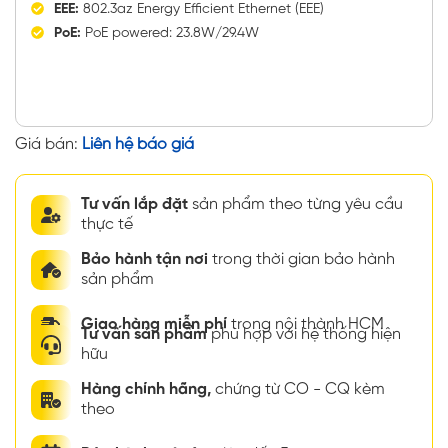
EEE:
802.3az Energy Efficient Ethernet (EEE)
PoE:
PoE powered: 23.8W/29.4W
Giá bán:
Liên hệ báo giá
Tư vấn lắp đặt
sản phẩm theo từng yêu cầu
thực tế
Bảo hành tận nơi
trong thời gian bảo hành
sản phẩm
Giao hàng miễn phí
trong nội thành HCM
Tư vấn sản phẩm
phù hợp với hệ thống hiện
hữu
Hàng chính hãng,
chứng từ CO - CQ kèm
theo