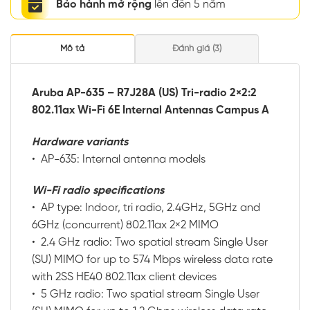
Bảo hành mở rộng
lên đến 5 năm
Mô tả
Đánh giá (3)
Aruba AP-635 – R7J28A (US) Tri-radio 2×2:2
802.11ax Wi-Fi 6E Internal Antennas Campus A
Hardware variants
• AP-635: Internal antenna models
Wi-Fi radio specifications
• AP type: Indoor, tri radio, 2.4GHz, 5GHz and
6GHz (concurrent) 802.11ax 2×2 MIMO
• 2.4 GHz radio: Two spatial stream Single User
(SU) MIMO for up to 574 Mbps wireless data rate
with 2SS HE40 802.11ax client devices
• 5 GHz radio: Two spatial stream Single User