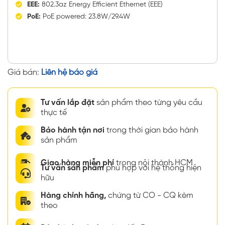
EEE:
802.3az Energy Efficient Ethernet (EEE)
PoE:
PoE powered: 23.8W/29.4W
Giá bán:
Liên hệ báo giá
Tư vấn lắp đặt
sản phẩm theo từng yêu cầu
thực tế
Bảo hành tận nơi
trong thời gian bảo hành
sản phẩm
Giao hàng miễn phí
trong nội thành HCM
Tư vấn sản phẩm
phù hợp với hệ thống hiện
hữu
Hàng chính hãng,
chứng từ CO - CQ kèm
theo