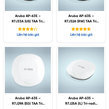
Aruba AP-635 –
Aruba AP-635 –
R7J33A (US) TAA Tri-
R7J32A (RW) TAA Tri-
radio Wi-Fi 6E Internal
radio Wi-Fi 6E Internal
Antennas Campus A
Antennas Campus A
Được xếp
Được xếp
Liên hệ báo giá
Liên hệ báo giá
hạng
hạng
4.17
5.00
5 sao
5 sao
Aruba AP-635 –
Aruba AP-635 –
R7J29A (EG) TAA Tri-
R7J25A (IL) Tri-radio