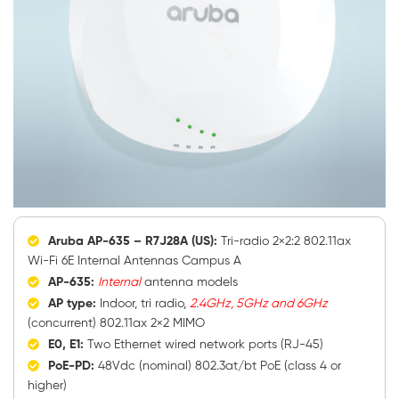
Aruba AP-635 – R7J28A (US):
Tri-radio 2×2:2 802.11ax
Wi-Fi 6E Internal Antennas Campus A
AP-635:
Internal
antenna models
AP type:
Indoor, tri radio,
2.4GHz, 5GHz and 6GHz
(concurrent) 802.11ax 2×2 MIMO
E0, E1:
Two Ethernet wired network ports (RJ-45)
PoE-PD:
48Vdc (nominal) 802.3at/bt PoE (class 4 or
higher)