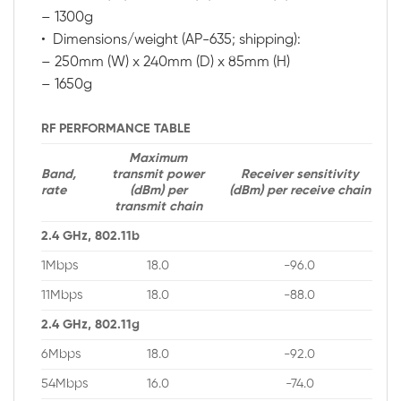
– 1300g
• Dimensions/weight (AP-635; shipping):
– 250mm (W) x 240mm (D) x 85mm (H)
– 1650g
RF PERFORMANCE TABLE
Maximum
Band,
transmit power
Receiver sensitivity
rate
(dBm) per
(dBm) per receive chain
transmit chain
2.4 GHz, 802.11b
1Mbps
18.0
-96.0
11Mbps
18.0
-88.0
2.4 GHz, 802.11g
6Mbps
18.0
-92.0
54Mbps
16.0
-74.0