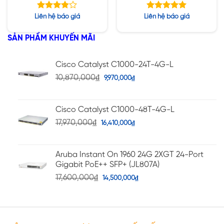
radio Wi-Fi 6E Internal
Wi-Fi 6E Internal
Antennas Campus A
Antennas Campus A
Được
Được xếp
Liên hệ báo giá
Liên hệ báo giá
xếp hạng
hạng
5.00
5
3.85
5 sao
SẢN PHẨM KHUYẾN MÃI
sao
Cisco Catalyst C1000-24T-4G-L
10,870,000
₫
9,970,000
₫
Cisco Catalyst C1000-48T-4G-L
17,970,000
₫
16,410,000
₫
Aruba Instant On 1960 24G 2XGT 24-Port
Gigabit PoE++ SFP+ (JL807A)
17,600,000
₫
14,500,000
₫