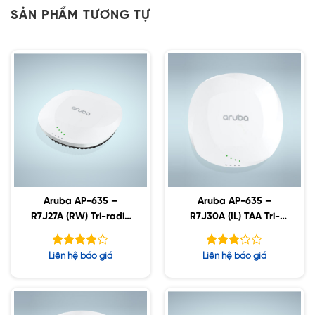
SẢN PHẨM TƯƠNG TỰ
Aruba AP-635 –
Aruba AP-635 –
R7J27A (RW) Tri-radio
R7J30A (IL) TAA Tri-
Wi-Fi 6E Internal
radio Wi-Fi 6E Internal
Antennas Campus A
Antennas Campus A
Được
Được
Liên hệ báo giá
Liên hệ báo giá
xếp hạng
xếp
5
hạng
4.10
5
3.14
sao
sao