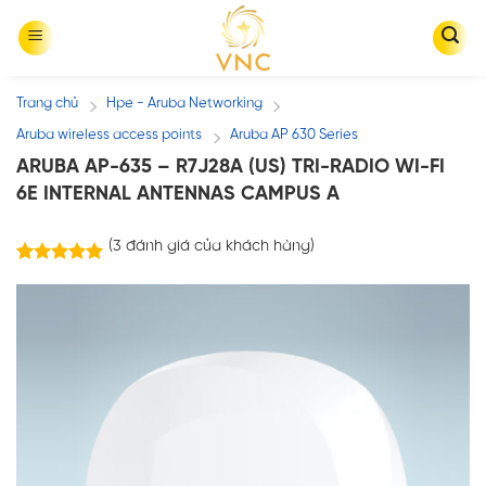
Skip
to
content
Trang chủ
Hpe - Aruba Networking
/
/
Aruba wireless access points
Aruba AP 630 Series
/
ARUBA AP-635 – R7J28A (US) TRI-RADIO WI-FI
6E INTERNAL ANTENNAS CAMPUS A
(
3
đánh giá của khách hàng)
3
trên
5.00
5 dựa trên
đánh giá