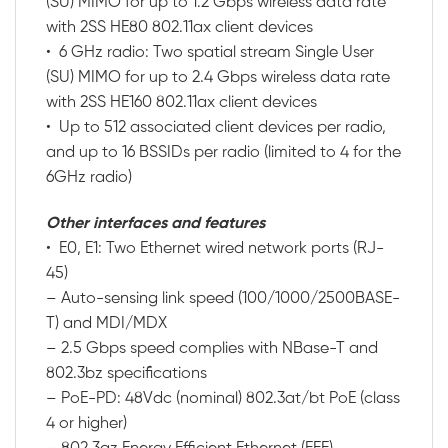
(SU) MIMO for up to 1.2 Gbps wireless data rate
with 2SS HE80 802.11ax client devices
• 6 GHz radio: Two spatial stream Single User
(SU) MIMO for up to 2.4 Gbps wireless data rate
with 2SS HE160 802.11ax client devices
• Up to 512 associated client devices per radio,
and up to 16 BSSIDs per radio (limited to 4 for the
6GHz radio)
Other interfaces and features
• E0, E1: Two Ethernet wired network ports (RJ-
45)
– Auto-sensing link speed (100/1000/2500BASE-
T) and MDI/MDX
– 2.5 Gbps speed complies with NBase-T and
802.3bz specifications
– PoE-PD: 48Vdc (nominal) 802.3at/bt PoE (class
4 or higher)