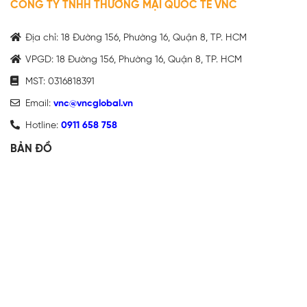
CÔNG TY TNHH THƯƠNG MẠI QUỐC TẾ VNC
Địa chỉ: 18 Đường 156, Phường 16, Quận 8, TP. HCM
VPGD: 18 Đường 156, Phường 16, Quận 8, TP. HCM
MST: 0316818391
Email:
vnc@vncglobal.vn
Hotline:
0911 658 758
BẢN ĐỒ