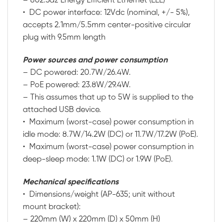
– 802.3az Energy Efficient Ethernet (EEE)
• DC power interface: 12Vdc (nominal, +/- 5%),
accepts 2.1mm/5.5mm center-positive circular
plug with 9.5mm length
Power sources and power consumption
– DC powered: 20.7W/26.4W.
– PoE powered: 23.8W/29.4W.
– This assumes that up to 5W is supplied to the
attached USB device.
• Maximum (worst-case) power consumption in
idle mode: 8.7W/14.2W (DC) or 11.7W/17.2W (PoE).
• Maximum (worst-case) power consumption in
deep-sleep mode: 1.1W (DC) or 1.9W (PoE).
Mechanical specifications
• Dimensions/weight (AP-635; unit without
mount bracket):
– 220mm (W) x 220mm (D) x 50mm (H)