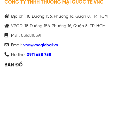
CÔNG TY TNHH THƯƠNG MẠI QUỐC TẾ VNC
Địa chỉ: 18 Đường 156, Phường 16, Quận 8, TP. HCM
VPGD: 18 Đường 156, Phường 16, Quận 8, TP. HCM
MST: 0316818391
Email:
vnc@vncglobal.vn
Hotline:
0911 658 758
BẢN ĐỒ