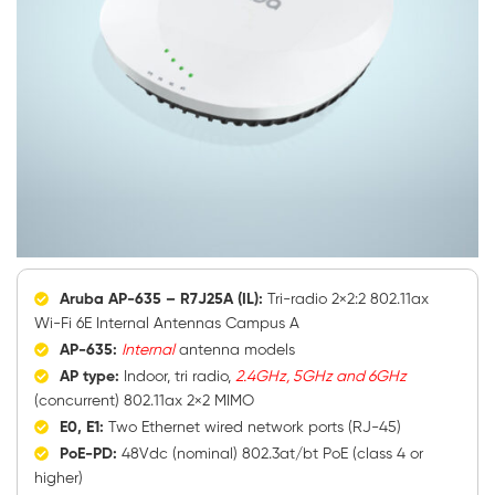
Aruba AP-635 – R7J25A (IL):
Tri-radio 2×2:2 802.11ax
Wi-Fi 6E Internal Antennas Campus A
AP-635:
Internal
antenna models
AP type:
Indoor, tri radio,
2.4GHz, 5GHz and 6GHz
(concurrent) 802.11ax 2×2 MIMO
E0, E1:
Two Ethernet wired network ports (RJ-45)
PoE-PD:
48Vdc (nominal) 802.3at/bt PoE (class 4 or
higher)