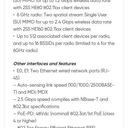
(SU) MIMO for up to 1.2 Gbps wireless data rate
with 2SS HE80 802.11ax client devices
• 6 GHz radio: Two spatial stream Single User
(SU) MIMO for up to 2.4 Gbps wireless data rate
with 2SS HE160 802.11ax client devices
• Up to 512 associated client devices per radio,
and up to 16 BSSIDs per radio (limited to 4 for the
6GHz radio)
Other interfaces and features
• E0, E1: Two Ethernet wired network ports (RJ-
45)
– Auto-sensing link speed (100/1000/2500BASE-
T) and MDI/MDX
– 2.5 Gbps speed complies with NBase-T and
802.3bz specifications
– PoE-PD: 48Vdc (nominal) 802.3at/bt PoE (class
4 or higher)