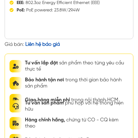
EEE:
802.3az Energy Efficient Ethernet (EEE)
PoE:
PoE powered: 23.8W/29.4W
Giá bán:
Liên hệ báo giá
Tư vấn lắp đặt
sản phẩm theo từng yêu cầu
thực tế
Bảo hành tận nơi
trong thời gian bảo hành
sản phẩm
Giao hàng miễn phí
trong nội thành HCM
Tư vấn sản phẩm
phù hợp với hệ thống hiện
hữu
Hàng chính hãng,
chứng từ CO - CQ kèm
theo