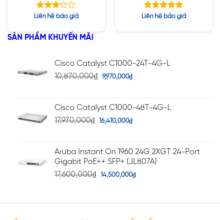
radio Wi-Fi 6E Internal
Wi-Fi 6E Internal
Antennas Campus A
Antennas Campus A
Được
Được xếp
Liên hệ báo giá
Liên hệ báo giá
xếp
hạng
5.00
hạng
5 sao
SẢN PHẨM KHUYẾN MÃI
5
3.14
sao
Cisco Catalyst C1000-24T-4G-L
10,870,000
₫
9,970,000
₫
Cisco Catalyst C1000-48T-4G-L
17,970,000
₫
16,410,000
₫
Aruba Instant On 1960 24G 2XGT 24-Port
Gigabit PoE++ SFP+ (JL807A)
17,600,000
₫
14,500,000
₫