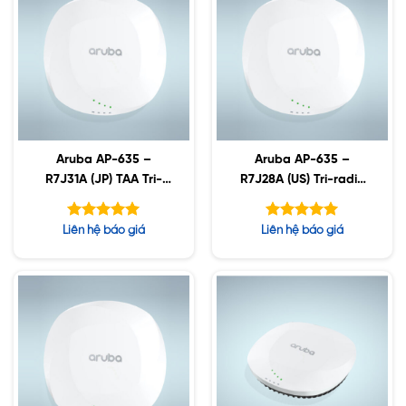
Aruba AP-635 –
Aruba AP-635 –
R7J31A (JP) TAA Tri-
R7J28A (US) Tri-radio
radio Wi-Fi 6E Internal
Wi-Fi 6E Internal
Antennas Campus A
Antennas Campus A
Được xếp
Được xếp
Liên hệ báo giá
Liên hệ báo giá
hạng
hạng
5.00
5.00
5 sao
5 sao