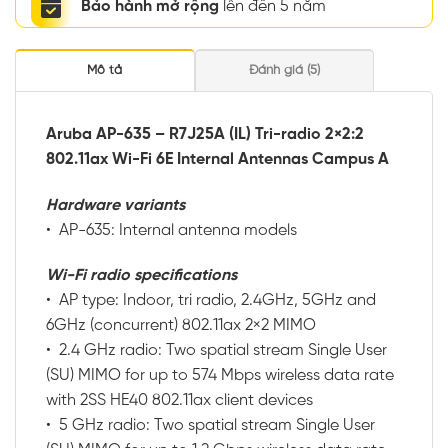
Bảo hành mở rộng
lên đến 5 năm
Mô tả
Đánh giá (5)
Aruba AP-635 – R7J25A (IL) Tri-radio 2×2:2
802.11ax Wi-Fi 6E Internal Antennas Campus A
Hardware variants
• AP-635: Internal antenna models
Wi-Fi radio specifications
• AP type: Indoor, tri radio, 2.4GHz, 5GHz and
6GHz (concurrent) 802.11ax 2×2 MIMO
• 2.4 GHz radio: Two spatial stream Single User
(SU) MIMO for up to 574 Mbps wireless data rate
with 2SS HE40 802.11ax client devices
• 5 GHz radio: Two spatial stream Single User