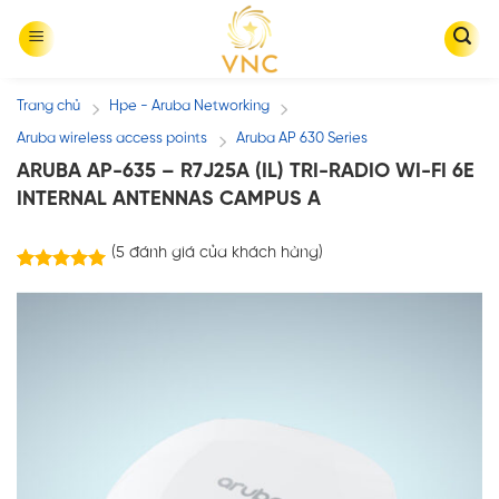
Skip
to
content
Trang chủ
Hpe - Aruba Networking
/
/
Aruba wireless access points
Aruba AP 630 Series
/
ARUBA AP-635 – R7J25A (IL) TRI-RADIO WI-FI 6E
INTERNAL ANTENNAS CAMPUS A
(
5
đánh giá của khách hàng)
5
trên
5.00
5 dựa trên
đánh giá