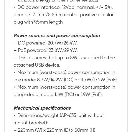
– 802.3az Energy Efficient Ethernet (EEE)
• DC power interface: 12Vdc (nominal, +/- 5%),
accepts 2.1mm/5.5mm center-positive circular
plug with 9.5mm length
Power sources and power consumption
– DC powered: 20.7W/26.4W.
– PoE powered: 23.8W/29.4W.
– This assumes that up to 5W is supplied to the
attached USB device.
• Maximum (worst-case) power consumption in
idle mode: 8.7W/14.2W (DC) or 11.7W/17.2W (PoE).
• Maximum (worst-case) power consumption in
deep-sleep mode: 1.1W (DC) or 1.9W (PoE).
Mechanical specifications
• Dimensions/weight (AP-635; unit without
mount bracket):
– 220mm (W) x 220mm (D) x 50mm (H)