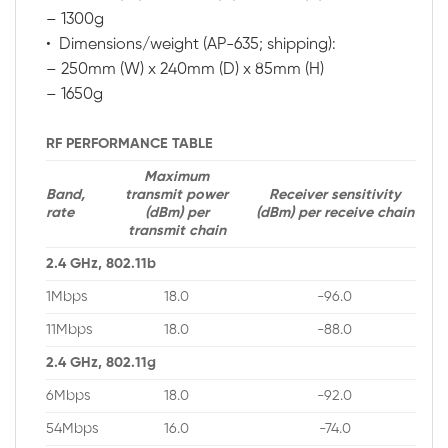
– 1300g
• Dimensions/weight (AP-635; shipping):
– 250mm (W) x 240mm (D) x 85mm (H)
– 1650g
RF PERFORMANCE TABLE
Maximum
Band,
transmit power
Receiver sensitivity
rate
(dBm) per
(dBm) per receive chain
transmit chain
2.4 GHz, 802.11b
1Mbps
18.0
-96.0
11Mbps
18.0
-88.0
2.4 GHz, 802.11g
6Mbps
18.0
-92.0
54Mbps
16.0
-74.0