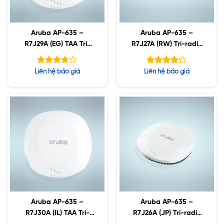
Aruba AP-635 –
Aruba AP-635 –
R7J29A (EG) TAA Tri-
R7J27A (RW) Tri-radio
radio Wi-Fi 6E Internal
Wi-Fi 6E Internal
Antennas Campus A
Antennas Campus A
Được
Được
Liên hệ báo giá
Liên hệ báo giá
xếp hạng
xếp hạng
5
5
3.85
4.10
sao
sao
Aruba AP-635 –
Aruba AP-635 –
R7J30A (IL) TAA Tri-
R7J26A (JP) Tri-radio