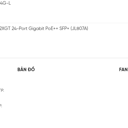
-4G-L
2XGT 24-Port Gigabit PoE++ SFP+ (JL807A)
BẢN ĐỒ
FAN
TP.
P.