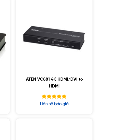
ATEN VC881 4K HDMI/DVI to
HDMI
Được xếp
Liên hệ báo giá
hạng
5.00
5 sao