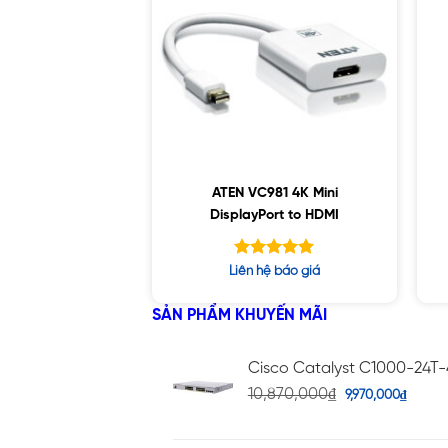
ATEN VC981 4K Mini
DisplayPort to HDMI
Được xếp
Liên hệ báo giá
hạng
5.00
5 sao
SẢN PHẨM KHUYẾN MÃI
Cisco Catalyst C1000-24T
10,870,000
₫
9,970,000
₫