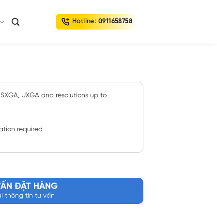
Hotline:
0911658758
SXGA, UXGA and resolutions up to
lation required
VẤN ĐẶT HÀNG
ại thông tin tư vấn