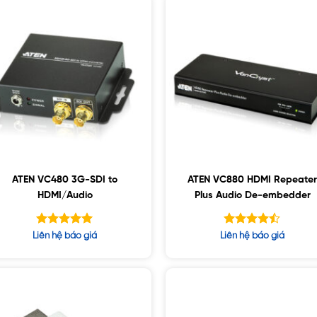
ATEN VC480 3G-SDI to
ATEN VC880 HDMI Repeater
HDMI/Audio
Plus Audio De-embedder
Được xếp
Được xếp
Liên hệ báo giá
Liên hệ báo giá
hạng
hạng
5.00
4.44
5 sao
5 sao