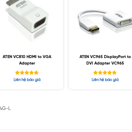
ATEN VC810 HDMI to VGA
ATEN VC965 DisplayPort to
Adapter
DVI Adapter VC965
Được xếp
Được xếp
Liên hệ báo giá
Liên hệ báo giá
hạng
hạng
5.00
5.00
5 sao
5 sao
-4G-L