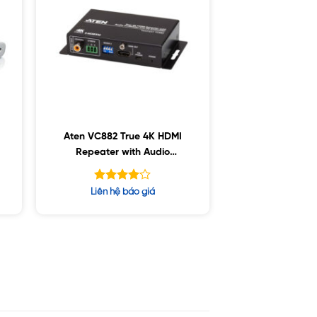
Aten VC882 True 4K HDMI
Repeater with Audio
Embedder and De-Embedder
Được
Liên hệ báo giá
xếp hạng
5
4.08
sao