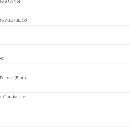
Male (White)
female (Black)
HZ
 Female (Black)
n-Condensing