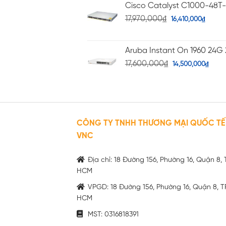
Cisco Catalyst C1000-48T
17,970,000
₫
16,410,000
₫
Aruba Instant On 1960 24G 
17,600,000
₫
14,500,000
₫
CÔNG TY TNHH THƯƠNG MẠI QUỐC TẾ
VNC
Địa chỉ: 18 Đường 156, Phường 16, Quận 8, 
HCM
VPGD: 18 Đường 156, Phường 16, Quận 8, T
HCM
MST: 0316818391