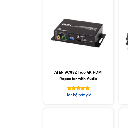
ATEN VC882 True 4K HDMI
Repeater with Audio
Được xếp
Liên hệ báo giá
hạng
5.00
5 sao