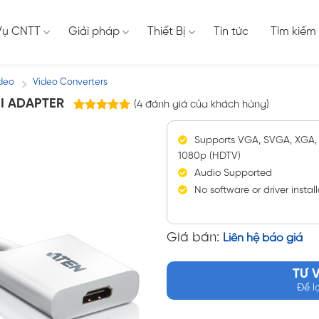
Vụ CNTT
Giải pháp
Thiết Bị
Tin tức
Tìm kiếm
ideo
Video Converters
/
I ADAPTER
(
4
đánh giá của khách hàng)
4
trên
5.00
5 dựa trên
Supports VGA, SVGA, XGA, 
đánh giá
1080p (HDTV)
Audio Supported
No software or driver instal
Giá bán:
Liên hệ báo giá
TƯ 
Để l