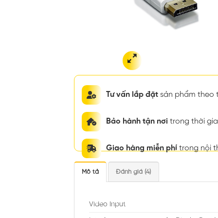
Tư vấn lắp đặt
sản phẩm theo t
Bảo hành tận nơi
trong thời g
Giao hàng miễn phí
trong nội 
Mô tả
Đánh giá (4)
Video Input