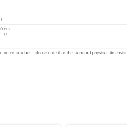
 )
.50 cm
 in.)
k mount products, please note that the standard physical dimensi