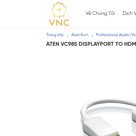
Skip
to
Về Chúng Tôi
Dịch 
content
Trang chủ
Aten Kvm
Professional Audio/V
/
/
ATEN VC985 DISPLAYPORT TO HDM