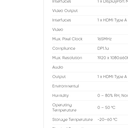
Interfaces
1 x DisplayPort 
Video Output
Interfaces
1 x HDMI Type A 
Video
Max. Pixel Clock
165MHz
Compliance
DP1.1a
Max. Resolution
1920 x 1080@60
Audio
Output
1 x HDMI Type A
Environmental
Humidity
0 – 80% RH, No
Operating
0 – 50 ºC
Temperature
Storage Temperature
-20–60 ºC