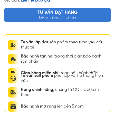
Giá bán:
Liên hệ báo giá
TƯ VẤN ĐẶT HÀNG
Để lại thông tin tư vấn
Tư vấn lắp đặt
sản phẩm theo từng yêu cầu
thực tế
Bảo hành tận nơi
trong thời gian bảo hành
sản phẩm
Giao hàng miễn phí
trong nội thành HCM
Tư vấn sản phẩm
phù hợp với hệ thống hiện
hữu
Hàng chính hãng,
chứng từ CO - CQ kèm
theo
Bảo hành mở rộng
lên đến 5 năm