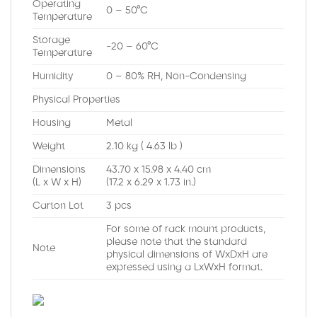
Operating
0 – 50°C
Temperature
Storage
-20 – 60°C
Temperature
Humidity
0 – 80% RH, Non-Condensing
Physical Properties
Housing
Metal
Weight
2.10 kg ( 4.63 lb )
Dimensions
43.70 x 15.98 x 4.40 cm
(L x W x H)
(17.2 x 6.29 x 1.73 in.)
Carton Lot
3 pcs
For some of rack mount products,
please note that the standard
Note
physical dimensions of WxDxH are
expressed using a LxWxH format.