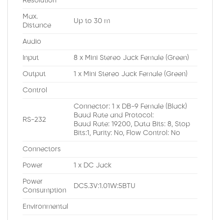
Resolution
Max.
Up to 30 m
Distance
Audio
Input
8 x Mini Stereo Jack Female (Green)
Output
1 x Mini Stereo Jack Female (Green)
Control
Connector: 1 x DB-9 Female (Black)
Baud Rate and Protocol:
RS-232
Baud Rate: 19200, Data Bits: 8, Stop
Bits:1, Parity: No, Flow Control: No
Connectors
Power
1 x DC Jack
Power
DC5.3V:1.01W:5BTU
Consumption
Environmental