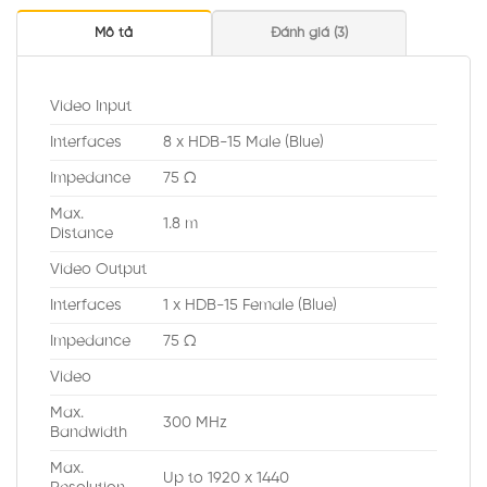
Mô tả
Đánh giá (3)
Video Input
Interfaces
8 x HDB-15 Male (Blue)
Impedance
75 Ω
Max.
1.8 m
Distance
Video Output
Interfaces
1 x HDB-15 Female (Blue)
Impedance
75 Ω
Video
Max.
300 MHz
Bandwidth
Max.
Up to 1920 x 1440