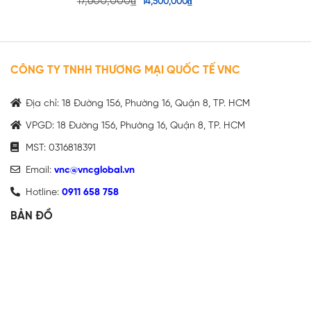
17,600,000
₫
14,500,000
₫
CÔNG TY TNHH THƯƠNG MẠI QUỐC TẾ VNC
Địa chỉ: 18 Đường 156, Phường 16, Quận 8, TP. HCM
VPGD: 18 Đường 156, Phường 16, Quận 8, TP. HCM
MST: 0316818391
Email:
vnc@vncglobal.vn
Hotline:
0911 658 758
BẢN ĐỒ