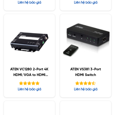
Được xếp
Được xếp
Liên hệ báo giá
Liên hệ báo giá
hạng
hạng
5.00
5.00
5 sao
5 sao
ATEN VC1280 2-Port 4K
ATEN VS381 3-Port
HDMI/VGA to HDMI
HDMI Switch
VC1280
Được xếp
Được xếp
Liên hệ báo giá
Liên hệ báo giá
hạng
hạng
5.00
4.43
5 sao
5 sao