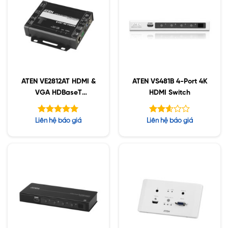
ATEN VE2812AT HDMI &
ATEN VS481B 4-Port 4K
VGA HDBaseT
HDMI Switch
Transmitter
Được xếp
Được
Liên hệ báo giá
Liên hệ báo giá
hạng
xếp
5.00
hạng
5 sao
2.59
5 sao