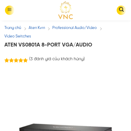
Skip
to
content
Trang chủ
Aten Kvm
Professional Audio/Video
/
/
/
Video Switches
ATEN VS0801A 8-PORT VGA/AUDIO
(
3
đánh giá của khách hàng)
3
trên
5.00
5 dựa trên
đánh giá