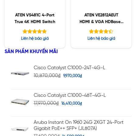
ATEN VS481C 4-Port
ATEN VE2812AEUT
True 4K HDMI Switch
HDMI & VGA HDBaseT
Transmitter
Được xếp
Được xếp
Liên hệ báo giá
Liên hệ báo giá
hạng
hạng
5.00
4.38
5 sao
5 sao
SẢN PHẨM KHUYẾN MÃI
Cisco Catalyst C1000-24T-4G-L
10,870,000
₫
9,970,000
₫
Cisco Catalyst C1000-48T-4G-L
17,970,000
₫
16,410,000
₫
Aruba Instant On 1960 24G 2XGT 24-Port
Gigabit PoE++ SFP+ (JL807A)