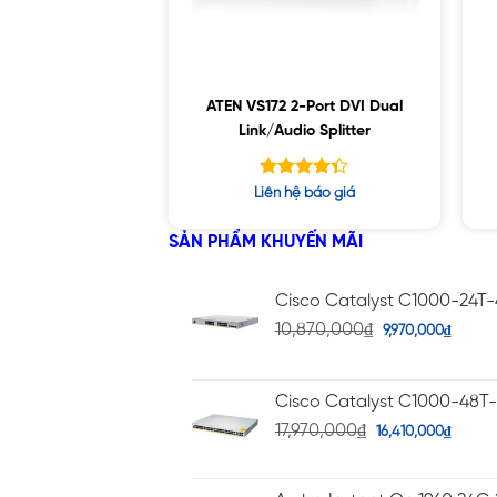
ATEN VS172 2-Port DVI Dual
Link/Audio Splitter
Được xếp
Liên hệ báo giá
hạng
4.33
5 sao
SẢN PHẨM KHUYẾN MÃI
Cisco Catalyst C1000-24T
10,870,000
₫
9,970,000
₫
Cisco Catalyst C1000-48T
17,970,000
₫
16,410,000
₫