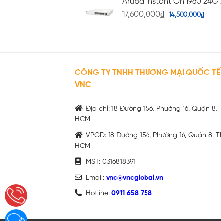
Aruba Instant On 1960 24G 
17,600,000
₫
14,500,000
₫
CÔNG TY TNHH THƯƠNG MẠI QUỐC TẾ
VNC
Địa chỉ: 18 Đường 156, Phường 16, Quận 8, 
HCM
VPGD: 18 Đường 156, Phường 16, Quận 8, T
HCM
MST: 0316818391
Email:
vnc@vncglobal.vn
Hotline:
0911 658 758