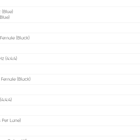
 (Blue)
Blue)
 Female (Black)
 (4:4:4)
 Female (Black)
4:4:4)
 Per Lane)