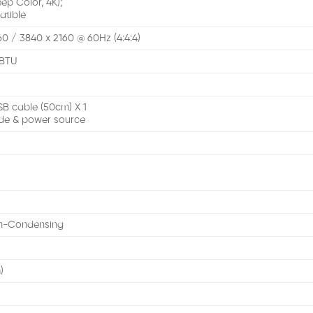
ep Color, 4K);
tible
60 / 3840 x 2160 @ 60Hz (4:4:4)
6BTU
B cable (50cm) X 1
de & power source
n-Condensing
)