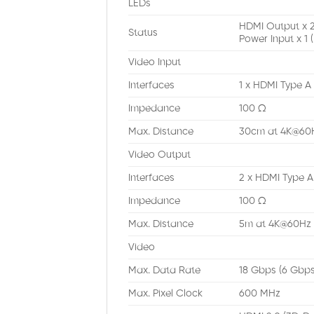
LEDs
HDMI Output x 2
Status
Power Input x 1 (
Video Input
Interfaces
1 x HDMI Type A
Impedance
100 Ω
Max. Distance
30cm at 4K@60Hz
Video Output
Interfaces
2 x HDMI Type A
Impedance
100 Ω
Max. Distance
5m at 4K@60Hz (
Video
Max. Data Rate
18 Gbps (6 Gbps
Max. Pixel Clock
600 MHz