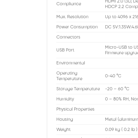
HDMI 2.0 (3D, De
Compliance
HDCP 2.2 Compa
Max. Resolution
Up to 4096 x 21
Power Consumption
DC 5V:1.35W:4.
Connectors
Micro-USB to US
USB Port
Firmware upgra
Environmental
Operating
0-40 °C
Temperature
Storage Temperature
-20 – 60 °C
Humidity
0 – 80% RH, No
Physical Properties
Housing
Metal (aluminum
Weight
0.09 kg ( 0.2 lb )