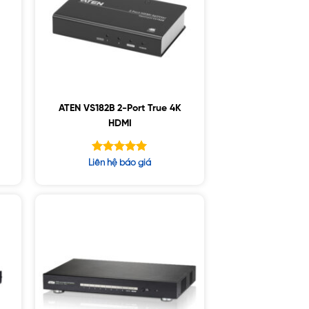
ATEN VS182B 2-Port True 4K
HDMI
Được xếp
Liên hệ báo giá
hạng
5.00
5 sao