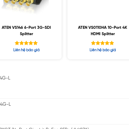
ATEN VS146 6-Port 3G-SDI
ATEN VS0110HA 10-Port 4K
Splitter
HDMI Splitter
Được xếp
Được xếp
Liên hệ báo giá
Liên hệ báo giá
hạng
hạng
5.00
5.00
5 sao
5 sao
-4G-L
-4G-L