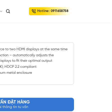
Hotline:
0911658758
urce to two HDMI displays at the same time
tion – automatically adjusts the
splays to fit their optimal output
4K); HDCP 2.2 compliant
num metal enclosure
VẤN ĐẶT HÀNG
ại thông tin tư vấn