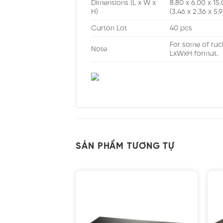
Dimensions (L x W x
8.80 x 6.00 x 15
H)
(3.46 x 2.36 x 5.91
Carton Lot
40 pcs
For some of rac
Note
LxWxH format.
SẢN PHẨM TƯƠNG TỰ