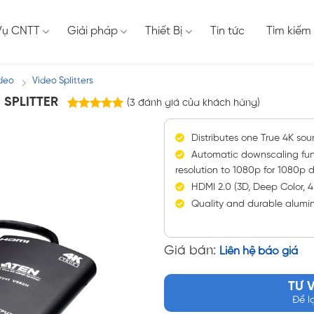
Vụ CNTT
Giải pháp
Thiết Bị
Tin tức
Tìm kiếm
ideo
Video Splitters
/
 SPLITTER
(
3
đánh giá của khách hàng)
3
trên
5.00
5 dựa trên
Distributes one True 4K so
đánh giá
Automatic downscaling func
resolution to 1080p for 1080p di
HDMI 2.0 (3D, Deep Color, 
Quality and durable alumi
Giá bán:
Liên hệ báo giá
TƯ 
Để l