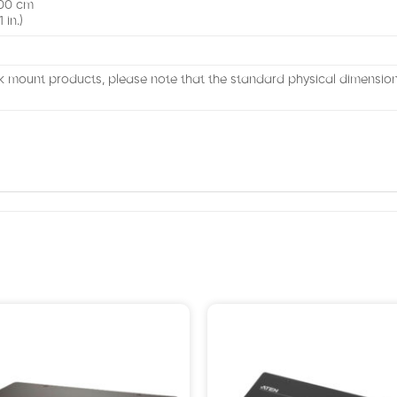
.00 cm
 in.)
k mount products, please note that the standard physical dimensi