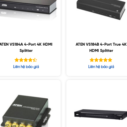
ATEN VS184A 4-Port 4K HDMI
ATEN VS184B 4-Port True 4K
Splitter
HDMI Splitter
Được xếp
Được xếp
Liên hệ báo giá
Liên hệ báo giá
hạng
hạng
4.40
5.00
5 sao
5 sao