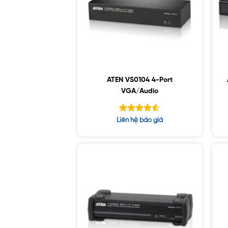
ATEN VS0104 4-Port
VGA/Audio
Được xếp
Liên hệ báo giá
hạng
4.50
5 sao