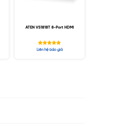
ATEN VS1818T 8-Port HDMI
Được xếp
Liên hệ báo giá
hạng
5.00
5 sao