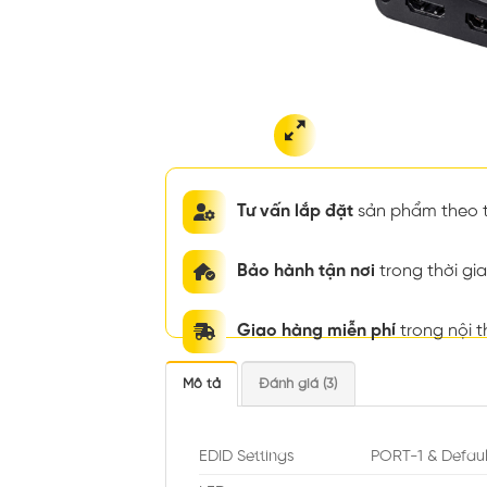
Tư vấn lắp đặt
sản phẩm theo t
Bảo hành tận nơi
trong thời g
Giao hàng miễn phí
trong nội 
Mô tả
Đánh giá (3)
EDID Settings
PORT-1 & Defaul