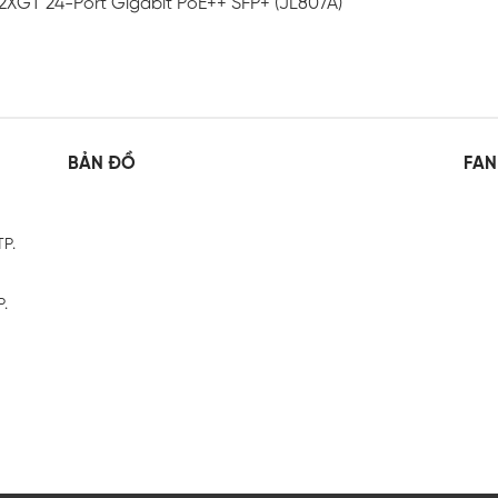
2XGT 24-Port Gigabit PoE++ SFP+ (JL807A)
BẢN ĐỒ
FAN
TP.
P.