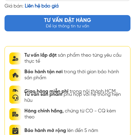
Giá bán:
Liên hệ báo giá
TƯ VẤN ĐẶT HÀNG
Để lại thông tin tư vấn
Tư vấn lắp đặt
sản phẩm theo từng yêu cầu
thực tế
Bảo hành tận nơi
trong thời gian bảo hành
sản phẩm
Giao hàng miễn phí
trong nội thành HCM
Tư vấn sản phẩm
phù hợp với hệ thống hiện
hữu
Hàng chính hãng,
chứng từ CO - CQ kèm
theo
Bảo hành mở rộng
lên đến 5 năm