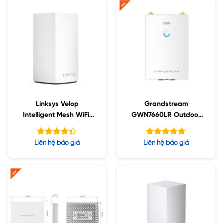
sao
Linksys Velop
Grandstream
Intelligent Mesh WiFi,
GWN7660LR Outdoor
1-Pack White (AC1300)
Long Range 802.11ax
Được xếp
Được xếp
Liên hệ báo giá
Liên hệ báo giá
hạng
hạng
4.33
5.00
5 sao
5 sao