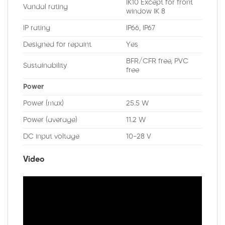
IK10 Except for front
Vandal rating
window IK 8
IP rating
IP66, IP67
Designed for repaint
Yes
BFR/CFR free, PVC
Sustainability
free
Power
Power (max)
25.5 W
Power (average)
11.2 W
DC input voltage
10-28 V
Video