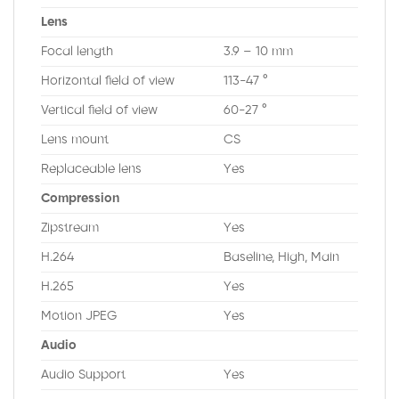
Lens
Focal length
3.9 – 10 mm
Horizontal field of view
113-47 °
Vertical field of view
60-27 °
Lens mount
CS
Replaceable lens
Yes
Compression
Zipstream
Yes
H.264
Baseline, High, Main
H.265
Yes
Motion JPEG
Yes
Audio
Audio Support
Yes