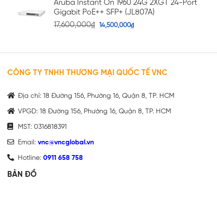
Aruba Instant On 1960 24G 2XGT 24-Port
Gigabit PoE++ SFP+ (JL807A)
17,600,000
₫
14,500,000
₫
CÔNG TY TNHH THƯƠNG MẠI QUỐC TẾ VNC
Địa chỉ: 18 Đường 156, Phường 16, Quận 8, TP. HCM
VPGD: 18 Đường 156, Phường 16, Quận 8, TP. HCM
MST: 0316818391
Email:
vnc@vncglobal.vn
Hotline:
0911 658 758
BẢN ĐỒ