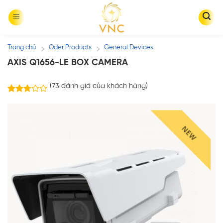
Skip
to
content
Trang chủ
Oder Products
General Devices
/
/
AXIS Q1656-LE BOX CAMERA
(
73
đánh giá của khách hàng)
73
2.73
trên 5
dựa
trên
đánh
giá