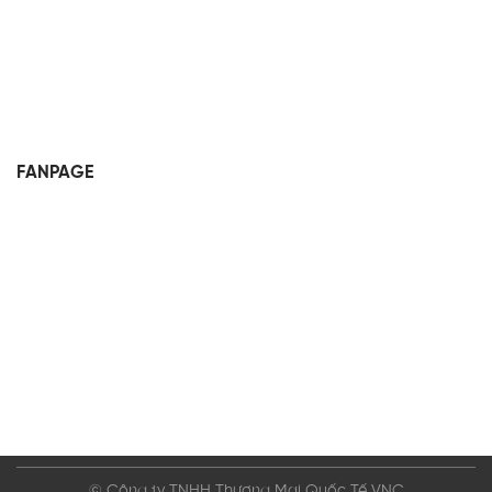
FANPAGE
© Công ty TNHH Thương Mại Quốc Tế VNC