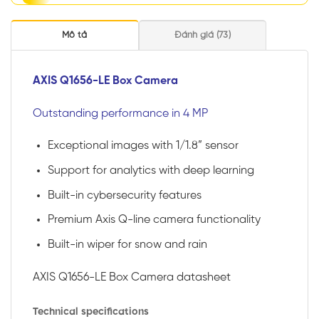
Mô tả
Đánh giá (73)
AXIS Q1656-LE Box Camera
Outstanding performance in 4 MP
Exceptional images with 1/1.8” sensor
Support for analytics with deep learning
Built-in cybersecurity features
Premium Axis Q-line camera functionality
Built-in wiper for snow and rain
AXIS Q1656-LE Box Camera datasheet
Technical specifications