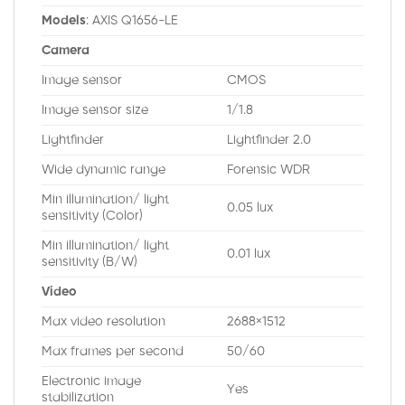
Models
: AXIS Q1656-LE
Camera
Image sensor
CMOS
Image sensor size
1/1.8
Lightfinder
Lightfinder 2.0
Wide dynamic range
Forensic WDR
Min illumination/ light
0.05 lux
sensitivity (Color)
Min illumination/ light
0.01 lux
sensitivity (B/W)
Video
Max video resolution
2688×1512
Max frames per second
50/60
Electronic image
Yes
stabilization