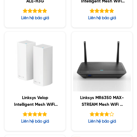
ALE-H3G
Intelligent Mesh WiFi,
3-Pack White
(AC3900)
Được xếp
Được xếp
Liên hệ báo giá
Liên hệ báo giá
hạng
hạng
5.00
5.00
5 sao
5 sao
Linksys Velop
Linksys MR6350 MAX-
Intelligent Mesh WiFi,
STREAM Mesh WiFi 5
2-Pack White
Router
(AC2200)
Được xếp
Được
Liên hệ báo giá
Liên hệ báo giá
hạng
xếp
5.00
hạng
5 sao
5
3.77