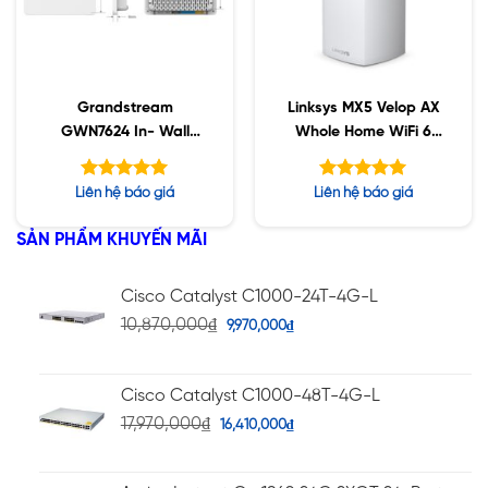
Grandstream
Linksys MX5 Velop AX
GWN7624 In- Wall
Whole Home WiFi 6
802.11ac Wave 2
System
Được xếp
Được xếp
Liên hệ báo giá
Liên hệ báo giá
hạng
hạng
5.00
5.00
5 sao
5 sao
SẢN PHẨM KHUYẾN MÃI
Cisco Catalyst C1000-24T-4G-L
10,870,000
₫
9,970,000
₫
Cisco Catalyst C1000-48T-4G-L
17,970,000
₫
16,410,000
₫