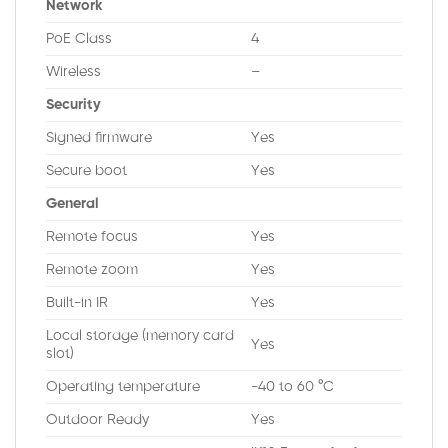
Network
PoE Class
4
Wireless
–
Security
Signed firmware
Yes
Secure boot
Yes
General
Remote focus
Yes
Remote zoom
Yes
Built-in IR
Yes
Local storage (memory card
Yes
slot)
Operating temperature
-40 to 60 °C
Outdoor Ready
Yes