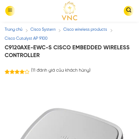
Skip
to
content
Trang chủ
Cisco System
Cisco wireless products
/
/
/
Cisco Catalyst AP 9100
C9120AXE-EWC-S CISCO EMBEDDED WIRELESS
CONTROLLER
(
11
đánh giá của khách hàng)
11
4.00
trên 5
dựa trên
đánh giá