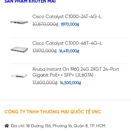
SẢN PHẨM KHUYẾN MÃI
1.81
sao
5
sao
Cisco Catalyst C1000-24T-4G-L
10,870,000
₫
9,970,000
₫
Cisco Catalyst C1000-48T-4G-L
17,970,000
₫
16,410,000
₫
Aruba Instant On 1960 24G 2XGT 24-Port
Gigabit PoE++ SFP+ (JL807A)
17,600,000
₫
14,500,000
₫
CÔNG TY TNHH THƯƠNG MẠI QUỐC TẾ VNC
Địa chỉ: 18 Đường 156, Phường 16, Quận 8, TP. HCM