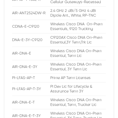
Cellular Gateways-Recessed
2.4 GHz 2 dBi/5 GHz 4 dBi
AIR-ANT2524DW-R
Dipole Ant., White, RP-TNC
Wireless Cisco DNA On-Prem
CDNA-E-C9120
Essentials, 9120 Tracking
C9120AX Cisco DNA On-Prem
DNA-E-3Y-C9120
Essential,3Y Term,Trk Lic
Wireless Cisco DNA On-Prem
AIR-DNA-E
Essential, Term Lic
Wireless Cisco DNA On-Prem
AIR-DNA-E-3Y
Essential, 3Y Term Lic
PI-LFAS-AP-T
Prime AP Term Licenses
PI Dev Lic for Lifecycle &
PI-LFAS-AP-T-3Y
Assurance Term 3Y
Wireless Cisco DNA On-Prem
AIR-DNA-E-T
Essential, Term, Tracker Lic
Wireless Cisco DNA On-Prem
AIR-DNA-E-T-3Y