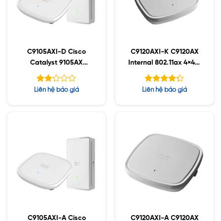
C9105AXI-D Cisco
C9120AXI-K C9120AX
Catalyst 9105AX
Internal 802.11ax 4×4:4
Series
MIMO;IOT;BT5;mGig;U
SB;RHL
Được
Được xếp
Liên hệ báo giá
Liên hệ báo giá
xếp
hạng
hạng
5
4.25
2.00
sao
5
sao
C9105AXI-A Cisco
C9120AXI-A C9120AX