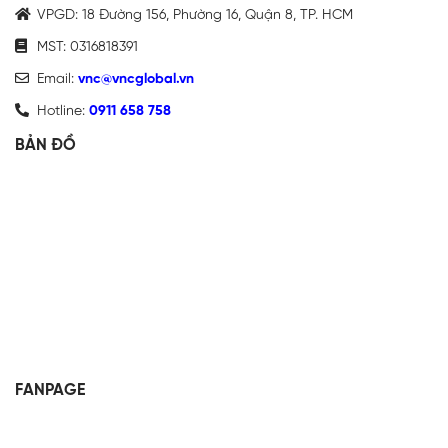
VPGD: 18 Đường 156, Phường 16, Quận 8, TP. HCM
MST: 0316818391
Email:
vnc@vncglobal.vn
Hotline:
0911 658 758
BẢN ĐỒ
FANPAGE