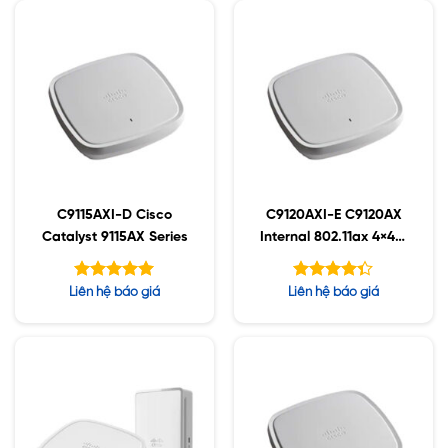
C9115AXI-D Cisco
C9120AXI-E C9120AX
Catalyst 9115AX Series
Internal 802.11ax 4×4:4
MIMO;IOT;BT5;mGig;U
SB;RHL
Được xếp
Được xếp
Liên hệ báo giá
Liên hệ báo giá
hạng
hạng
5.00
5
4.30
5 sao
sao