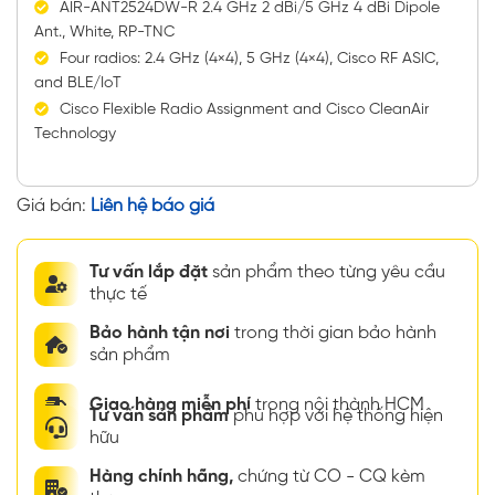
AIR-ANT2524DW-R 2.4 GHz 2 dBi/5 GHz 4 dBi Dipole
Ant., White, RP-TNC
Four radios: 2.4 GHz (4×4), 5 GHz (4×4), Cisco RF ASIC,
and BLE/IoT
Cisco Flexible Radio Assignment and Cisco CleanAir
Technology
Giá bán:
Liên hệ báo giá
Tư vấn lắp đặt
sản phẩm theo từng yêu cầu
thực tế
Bảo hành tận nơi
trong thời gian bảo hành
sản phẩm
Giao hàng miễn phí
trong nội thành HCM
Tư vấn sản phẩm
phù hợp với hệ thống hiện
hữu
Hàng chính hãng,
chứng từ CO - CQ kèm