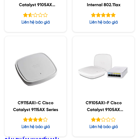
Catalyst 9105AX
Internal 802.11ax
Series
Được
Được xếp
Liên hệ báo giá
Liên hệ báo giá
xếp
hạng
5.00
hạng
5 sao
1.53
5
sao
C9115AXI-C Cisco
C9105AXI-F Cisco
Catalyst 9115AX Series
Catalyst 9105AX
Series
Được
Được
Liên hệ báo giá
Liên hệ báo giá
xếp hạng
xếp
5
hạng
3.91