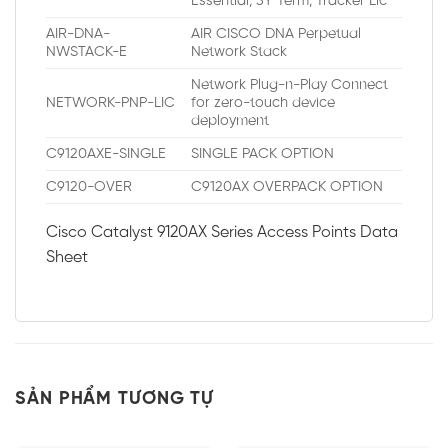
Essential, 3Y Term, Tracker Lic
AIR-DNA-
AIR CISCO DNA Perpetual
NWSTACK-E
Network Stack
Network Plug-n-Play Connect
NETWORK-PNP-LIC
for zero-touch device
deployment
C9120AXE-SINGLE
SINGLE PACK OPTION
C9120-OVER
C9120AX OVERPACK OPTION
Cisco Catalyst 9120AX Series Access Points Data
Sheet
SẢN PHẨM TƯƠNG TỰ