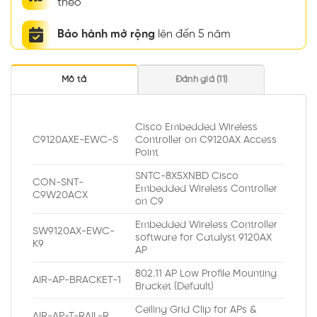
theo
Bảo hành mở rộng
lên đến 5 năm
Mô tả
Đánh giá (11)
Cisco Embedded Wireless
C9120AXE-EWC-S
Controller on C9120AX Access
Point
SNTC-8X5XNBD Cisco
CON-SNT-
Embedded Wireless Controller
C9W20ACX
on C9
Embedded Wireless Controller
SW9120AX-EWC-
software for Catalyst 9120AX
K9
AP
802.11 AP Low Profile Mounting
AIR-AP-BRACKET-1
Bracket (Default)
Ceiling Grid Clip for APs &
AIR-AP-T-RAIL-R