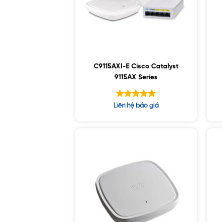
C9115AXI-E Cisco Catalyst
9115AX Series
Được xếp
Liên hệ báo giá
hạng
5.00
5 sao