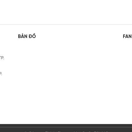
BẢN ĐỒ
FAN
TP.
P.