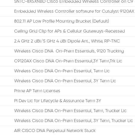
SNTC-8X5XNBD Cisco Embedded Wireless Controller on C9
Embedded Wireless Controller software for Catalyst 9120AX
802.11 AP Low Profile Mounting Bracket (Default)
Ceiling Grid Clip for APs & Cellular Gateways-Recessed
2.4 GHz 2 dBi/5 GHz 4 dBi Dipole Ant., White, RP-TNC
Wireless Cisco DNA On-Prem Essentials, 9120 Tracking
C9120AX Cisco DNA On-Prem Essential,3Y Term,Trk Lic
Wireless Cisco DNA On-Prem Essential, Term Lic
Wireless Cisco DNA On-Prem Essential, 3Y Term Lic
Prime AP Term Licenses
PI Dev Lic for Lifecycle & Assurance Term 3Y
Wireless Cisco DNA On-Prem Essential, Term, Tracker Lic
Wireless Cisco DNA On-Prem Essential, 3Y Term, Tracker Lic
AIR CISCO DNA Perpetual Network Stack