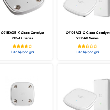
C9115AXE-K Cisco Catalyst
C9105AXI-C Cisco Catalyst
9115AX Series
9105AX Series
Được
Được
Liên hệ báo giá
Liên hệ báo giá
xếp
xếp
hạng
hạng
5
3.68
2.48
sao
5 sao