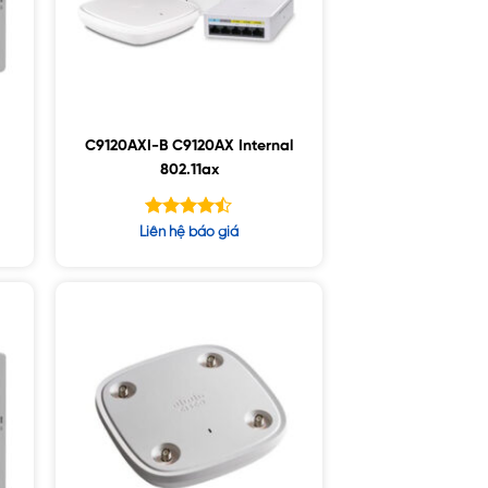
C9120AXI-B C9120AX Internal
802.11ax
Được xếp
Liên hệ báo giá
hạng
4.43
5 sao