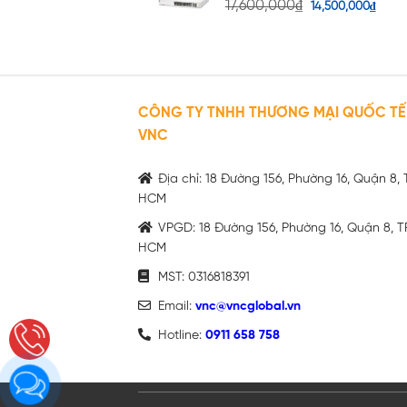
17,600,000
₫
14,500,000
₫
CÔNG TY TNHH THƯƠNG MẠI QUỐC TẾ
VNC
Địa chỉ: 18 Đường 156, Phường 16, Quận 8, 
HCM
VPGD: 18 Đường 156, Phường 16, Quận 8, T
HCM
MST: 0316818391
Email:
vnc@vncglobal.vn
Hotline:
0911 658 758