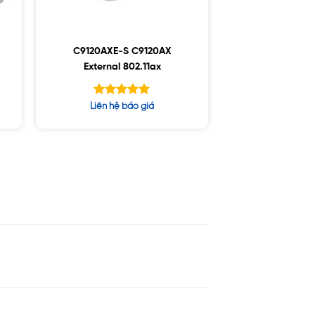
C9120AXE-S C9120AX
External 802.11ax
Được xếp
Liên hệ báo giá
hạng
5.00
5 sao