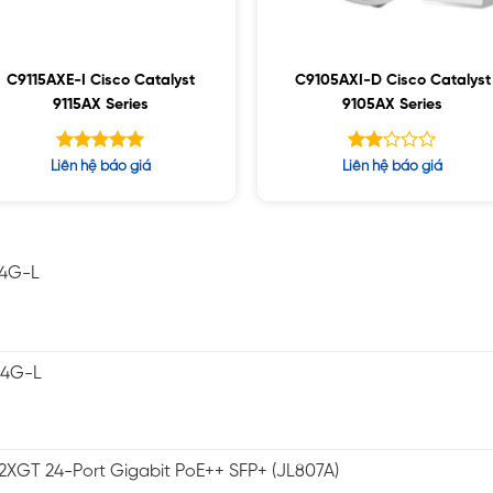
C9115AXE-I Cisco Catalyst
C9105AXI-D Cisco Catalyst
9115AX Series
9105AX Series
Được xếp
Được
Liên hệ báo giá
Liên hệ báo giá
hạng
xếp
5.00
hạng
5 sao
2.00
5
sao
-4G-L
-4G-L
2XGT 24-Port Gigabit PoE++ SFP+ (JL807A)