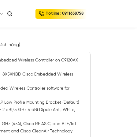
Hotline:
0911658758
ách hàng)
edded Wireless Controller on C9120AX
8X5XNBD Cisco Embedded Wireless
 Wireless Controller software for
 Low Profile Mounting Bracket (Default)
 dBi/5 GHz 4 dBi Dipole Ant., White,
 5 GHz (4×4), Cisco RF ASIC, and BLE/IoT
gnment and Cisco CleanAir Technology