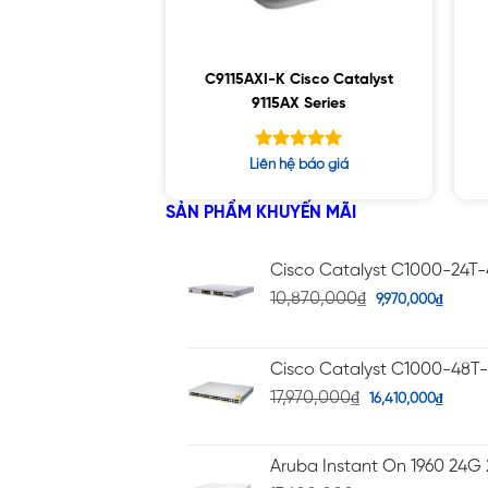
C9115AXI-K Cisco Catalyst
9115AX Series
Được xếp
Liên hệ báo giá
hạng
5.00
5 sao
SẢN PHẨM KHUYẾN MÃI
Cisco Catalyst C1000-24T
10,870,000
₫
9,970,000
₫
Cisco Catalyst C1000-48T
17,970,000
₫
16,410,000
₫
Aruba Instant On 1960 24G 