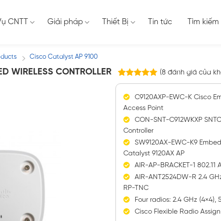
Vụ CNTT
Giải pháp
Thiết Bị
Tin tức
Tìm kiếm
oducts
Cisco Catalyst AP 9100
/
ED WIRELESS CONTROLLER
(
8
đánh giá của kh
8
trên
5.00
5 dựa trên
C9120AXP-EWC-K Cisco Emb
đánh giá
Access Point
CON-SNT-C912WKXP SNTC-
Controller
SW9120AX-EWC-K9 Embedded
Catalyst 9120AX AP
AIR-AP-BRACKET-1 802.11 AP
AIR-ANT2524DW-R 2.4 GHz 2
RP-TNC
Four radios: 2.4 GHz (4×4),
Cisco Flexible Radio Assi