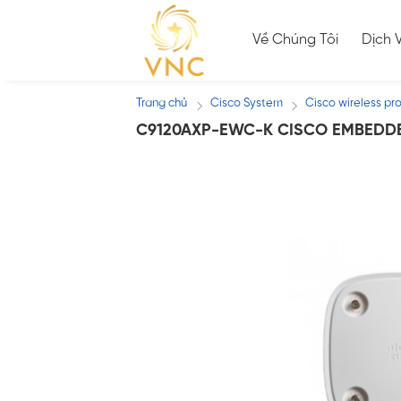
Skip
to
Về Chúng Tôi
Dịch 
content
Trang chủ
Cisco System
Cisco wireless pr
/
/
C9120AXP-EWC-K CISCO EMBEDD