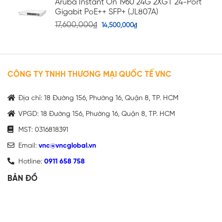
Aruba Instant On 1960 24G 2XGT 24-Port
Gigabit PoE++ SFP+ (JL807A)
17,600,000
₫
14,500,000
₫
CÔNG TY TNHH THƯƠNG MẠI QUỐC TẾ VNC
Địa chỉ: 18 Đường 156, Phường 16, Quận 8, TP. HCM
VPGD: 18 Đường 156, Phường 16, Quận 8, TP. HCM
MST: 0316818391
Email:
vnc@vncglobal.vn
Hotline:
0911 658 758
BẢN ĐỒ