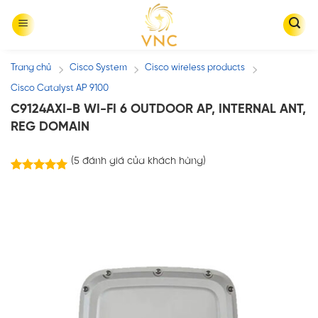
Skip
to
content
Trang chủ
Cisco System
Cisco wireless products
/
/
/
Cisco Catalyst AP 9100
C9124AXI-B WI-FI 6 OUTDOOR AP, INTERNAL ANT,
REG DOMAIN
(
5
đánh giá của khách hàng)
5
trên
5.00
5 dựa trên
đánh giá