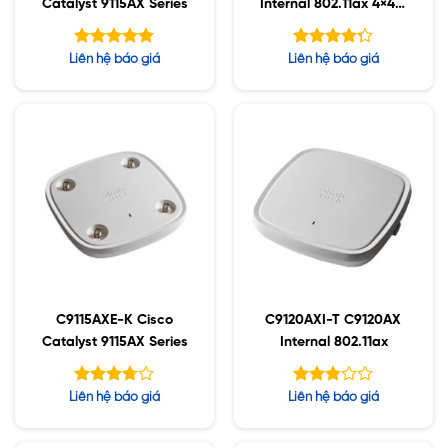
Catalyst 9115AX Series
Internal 802.11ax 4×4:4
MIMO;IOT;BT5;mGig;U
SB;RHL
Được xếp
Được xếp
Liên hệ báo giá
Liên hệ báo giá
hạng
hạng
5.00
5
4.25
5 sao
sao
C9115AXE-K Cisco
C9120AXI-T C9120AX
Catalyst 9115AX Series
Internal 802.11ax
Được
Được
Liên hệ báo giá
Liên hệ báo giá
xếp
xếp
hạng
hạng
5
3.68
2.79