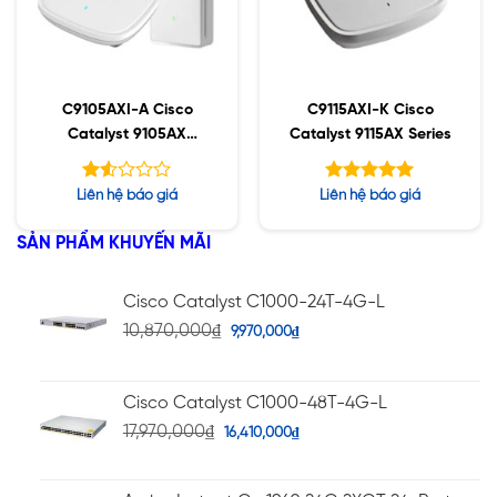
C9105AXI-A Cisco
C9115AXI-K Cisco
Catalyst 9105AX
Catalyst 9115AX Series
Series
Được
Được xếp
Liên hệ báo giá
Liên hệ báo giá
xếp
hạng
5.00
hạng
5 sao
SẢN PHẨM KHUYẾN MÃI
1.52
5
sao
Cisco Catalyst C1000-24T-4G-L
10,870,000
₫
9,970,000
₫
Cisco Catalyst C1000-48T-4G-L
17,970,000
₫
16,410,000
₫