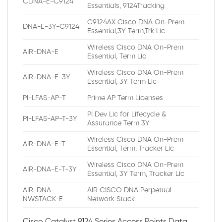
CDNA-E-C9124
Essentials, 9124Tracking
C9124AX Cisco DNA On-Prem
DNA-E-3Y-C9124
Essential,3Y Term,Trk Lic
Wireless Cisco DNA On-Prem
AIR-DNA-E
Essential, Term Lic
Wireless Cisco DNA On-Prem
AIR-DNA-E-3Y
Essential, 3Y Term Lic
PI-LFAS-AP-T
Prime AP Term Licenses
PI Dev Lic for Lifecycle &
PI-LFAS-AP-T-3Y
Assurance Term 3Y
Wireless Cisco DNA On-Prem
AIR-DNA-E-T
Essential, Term, Tracker Lic
Wireless Cisco DNA On-Prem
AIR-DNA-E-T-3Y
Essential, 3Y Term, Tracker Lic
AIR-DNA-
AIR CISCO DNA Perpetual
NWSTACK-E
Network Stack
Cisco Catalyst 9124 Series Access Points Data