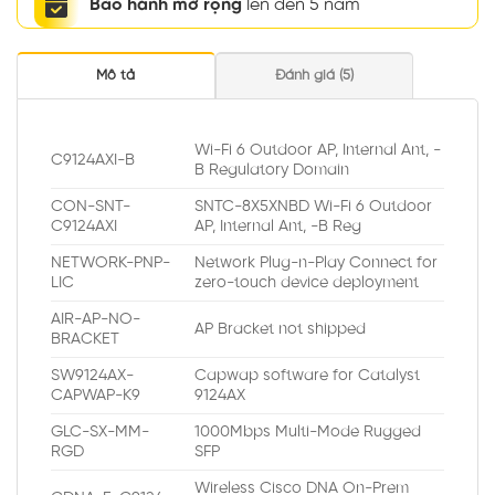
Bảo hành mở rộng
lên đến 5 năm
Mô tả
Đánh giá (5)
Wi-Fi 6 Outdoor AP, Internal Ant, -
C9124AXI-B
B Regulatory Domain
CON-SNT-
SNTC-8X5XNBD Wi-Fi 6 Outdoor
C9124AXI
AP, Internal Ant, -B Reg
NETWORK-PNP-
Network Plug-n-Play Connect for
LIC
zero-touch device deployment
AIR-AP-NO-
AP Bracket not shipped
BRACKET
SW9124AX-
Capwap software for Catalyst
CAPWAP-K9
9124AX
GLC-SX-MM-
1000Mbps Multi-Mode Rugged
RGD
SFP
Wireless Cisco DNA On-Prem