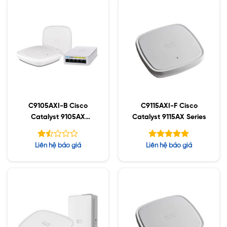
sao
5 sao
C9105AXI-B Cisco
C9115AXI-F Cisco
Catalyst 9105AX
Catalyst 9115AX Series
Series
Được
Được xếp
Liên hệ báo giá
Liên hệ báo giá
xếp
hạng
5.00
hạng
5 sao
1.49
5
sao