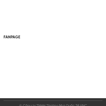
FANPAGE
© Công ty TNHH Thương Mại Quốc Tế VNC