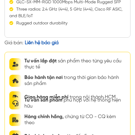
GLC-SX-MM-RGD 1000Mbps Multi-Mode Rugged SFP
Three radios: 2.4 GHz (4×4), 5 GHz (4×4), Cisco RF ASIC,
and BLE/IoT
Rugged outdoor durability
Giá bán:
Liên hệ báo giá
Tư vấn lắp đặt
sản phẩm theo từng yêu cầu
thực tế
Bảo hành tận nơi
trong thời gian bảo hành
sản phẩm
Giao hàng miễn phí
trong nội thành HCM
Tư vấn sản phẩm
phù hợp với hệ thống hiện
hữu
Hàng chính hãng,
chứng từ CO - CQ kèm
theo