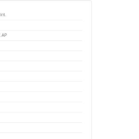
int
X AP