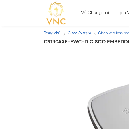
Skip
to
Về Chúng Tôi
Dịch 
content
Trang chủ
Cisco System
Cisco wireless pr
/
/
C9130AXE-EWC-D CISCO EMBEDD