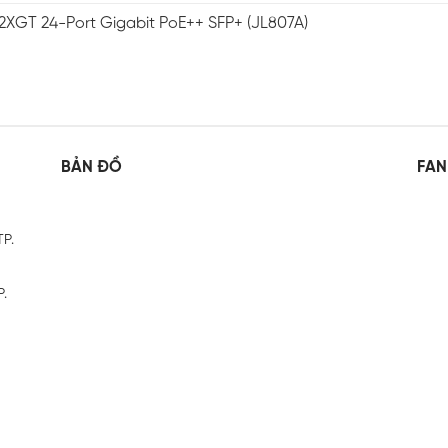
2XGT 24-Port Gigabit PoE++ SFP+ (JL807A)
BẢN ĐỒ
FAN
TP.
P.