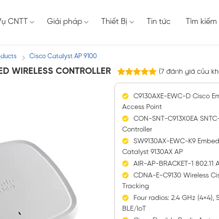
Vụ CNTT
Giải pháp
Thiết Bị
Tin tức
Tìm kiếm
oducts
Cisco Catalyst AP 9100
/
ED WIRELESS CONTROLLER
(
7
đánh giá của kh
7
trên
5.00
5 dựa trên
C9130AXE-EWC-D Cisco Emb
đánh giá
Access Point
CON-SNT-C913X0EA SNTC-
Controller
SW9130AX-EWC-K9 Embedded
Catalyst 9130AX AP
AIR-AP-BRACKET-1 802.11 AP
CDNA-E-C9130 Wireless Cis
Tracking
Four radios: 2.4 GHz (4×4),
BLE/IoT