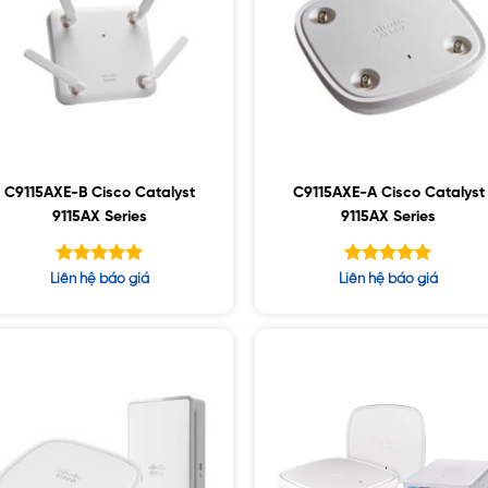
C9115AXE-B Cisco Catalyst
C9115AXE-A Cisco Catalyst
9115AX Series
9115AX Series
Được xếp
Được xếp
Liên hệ báo giá
Liên hệ báo giá
hạng
hạng
5.00
5.00
5 sao
5 sao