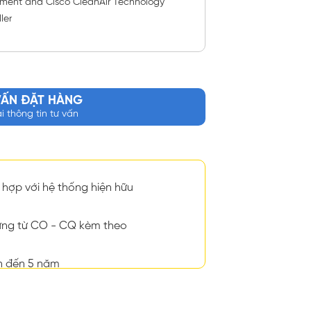
gnment and Cisco CleanAir Technology
ler
VẤN ĐẶT HÀNG
ại thông tin tư vấn
hợp với hệ thống hiện hữu
ng từ CO - CQ kèm theo
n đến 5 năm