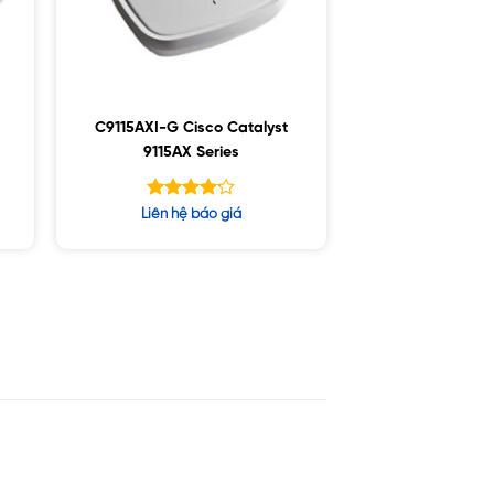
C9115AXI-G Cisco Catalyst
9115AX Series
Được xếp
Liên hệ báo giá
hạng
4.14
5 sao