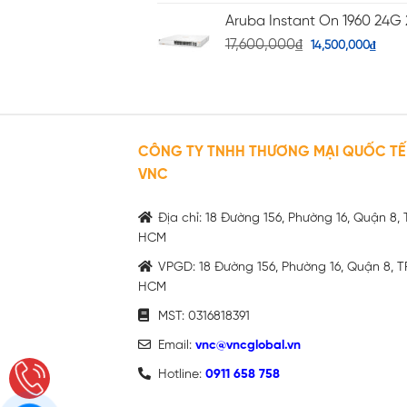
Aruba Instant On 1960 24G 
17,600,000
₫
14,500,000
₫
CÔNG TY TNHH THƯƠNG MẠI QUỐC TẾ
VNC
Địa chỉ: 18 Đường 156, Phường 16, Quận 8, 
HCM
VPGD: 18 Đường 156, Phường 16, Quận 8, T
HCM
MST: 0316818391
Email:
vnc@vncglobal.vn
Hotline:
0911 658 758