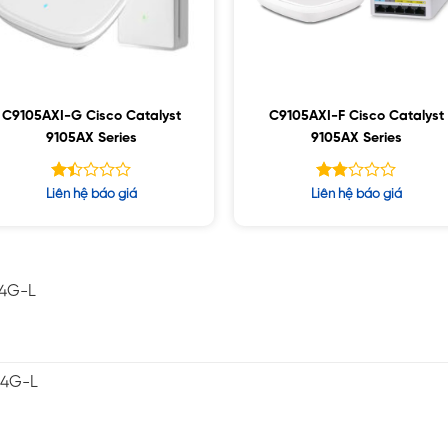
C9105AXI-G Cisco Catalyst
C9105AXI-F Cisco Catalyst
9105AX Series
9105AX Series
Được
Được
Liên hệ báo giá
Liên hệ báo giá
xếp
xếp
hạng
hạng
1.42
1.81
5
5
sao
sao
-4G-L
-4G-L