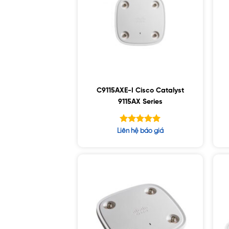
C9115AXE-I Cisco Catalyst
9115AX Series
Được xếp
Liên hệ báo giá
hạng
5.00
5 sao