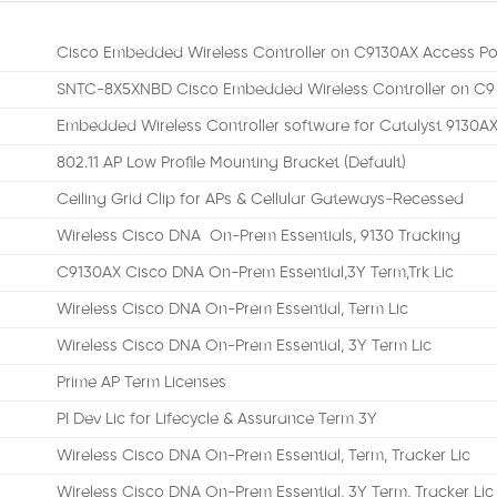
Cisco Embedded Wireless Controller on C9130AX Access Po
SNTC-8X5XNBD Cisco Embedded Wireless Controller on C9
Embedded Wireless Controller software for Catalyst 9130A
802.11 AP Low Profile Mounting Bracket (Default)
Ceiling Grid Clip for APs & Cellular Gateways-Recessed
Wireless Cisco DNA On-Prem Essentials, 9130 Tracking
C9130AX Cisco DNA On-Prem Essential,3Y Term,Trk Lic
Wireless Cisco DNA On-Prem Essential, Term Lic
Wireless Cisco DNA On-Prem Essential, 3Y Term Lic
Prime AP Term Licenses
PI Dev Lic for Lifecycle & Assurance Term 3Y
Wireless Cisco DNA On-Prem Essential, Term, Tracker Lic
Wireless Cisco DNA On-Prem Essential, 3Y Term, Tracker Lic