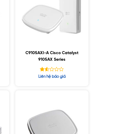
C9105AXI-A Cisco Catalyst
9105AX Series
Được
Liên hệ báo giá
xếp
hạng
1.53
5
sao