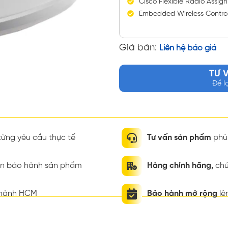
Cisco Flexible Radio Assi
Embedded Wireless Control
Giá bán:
Liên hệ báo giá
TƯ 
Để l
ừng yêu cầu thực tế
Tư vấn sản phẩm
phù 
ian bảo hành sản phẩm
Hàng chính hãng,
chứ
thành HCM
Bảo hành mở rộng
lê