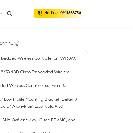
Hotline:
0911658758
ách hàng)
edded Wireless Controller on C9130AX
8X5XNBD Cisco Embedded Wireless
 Wireless Controller software for
 Low Profile Mounting Bracket (Default)
co DNA On-Prem Essentials, 9130
 5 GHz (8×8 and 4×4), Cisco RF ASIC, and