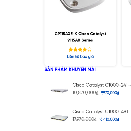
C9115AXE-K Cisco Catalyst
9115AX Series
Được
Liên hệ báo giá
xếp
hạng
SẢN PHẨM KHUYẾN MÃI
5
3.68
sao
Cisco Catalyst C1000-24T
10,870,000
₫
9,970,000
₫
Cisco Catalyst C1000-48T
17,970,000
₫
16,410,000
₫